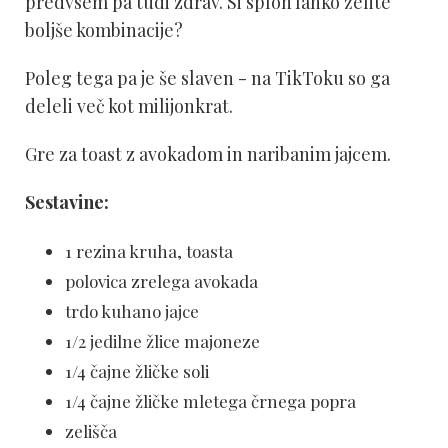
predvsem pa tudi zdrav. Si sploh lahko želite
boljše kombinacije?
Poleg tega pa je še slaven - na TikToku so ga
deleli več kot milijonkrat.
Gre za toast z avokadom in naribanim jajcem.
Sestavine:
1 rezina kruha, toasta
polovica zrelega avokada
trdo kuhano jajce
1/2 jedilne žlice majoneze
1/4 čajne žličke soli
1/4 čajne žličke mletega črnega popra
zelišča