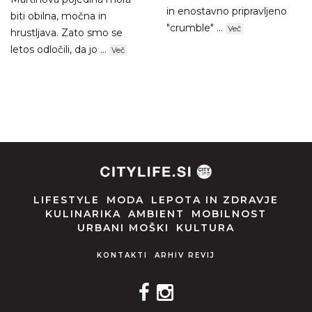
in enostavno pripravljeno
biti obilna, močna in
"crumble" ...
Več
hrustljava. Zato smo se
letos odločili, da jo ...
Več
LIFESTYLE
MODA
LEPOTA IN ZDRAVJE
KULINARIKA
AMBIENT
MOBILNOST
URBANI MOŠKI
KULTURA
KONTAKTI
ARHIV REVIJ