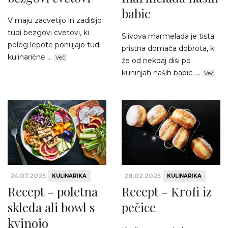
babic
V maju zacvetijo in zadišijo
tudi bezgovi cvetovi, ki
Slivova marmelada je tista
poleg lepote ponujajo tudi
pristna domača dobrota, ki
kulinarične ...
Več
že od nekdaj diši po
kuhinjah naših babic. ...
Več
24.07.2025
28.02.2025
KULINARIKA
KULINARIKA
Recept - poletna
Recept - Krofi iz
skleda ali bowl s
pečice
kvinojo