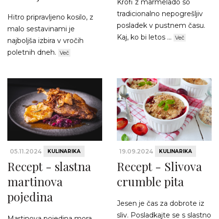
Krofi z marmelado so
tradicionalno nepogrešljiv
Hitro pripravljeno kosilo, z
posladek v pustnem času.
malo sestavinami je
Kaj, ko bi letos ...
Več
najboljša izbira v vročih
poletnih dneh.
Več
05.11.2024
19.09.2024
KULINARIKA
KULINARIKA
Recept - slastna
Recept - Slivova
martinova
crumble pita
pojedina
Jesen je čas za dobrote iz
sliv. Posladkajte se s slastno
Martinova pojedina mora