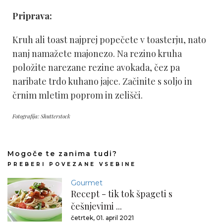
Priprava:
Kruh ali toast najprej popečete v toasterju, nato
nanj namažete majonezo. Na rezino kruha
položite narezane rezine avokada, čez pa
naribate trdo kuhano jajce. Začinite s soljo in
črnim mletim poprom in zelišči.
Fotografija: Shutterstock
Mogoče te zanima tudi?
PREBERI POVEZANE VSEBINE
Gourmet
Recept - tik tok špageti s
češnjevimi ...
četrtek, 01. april 2021