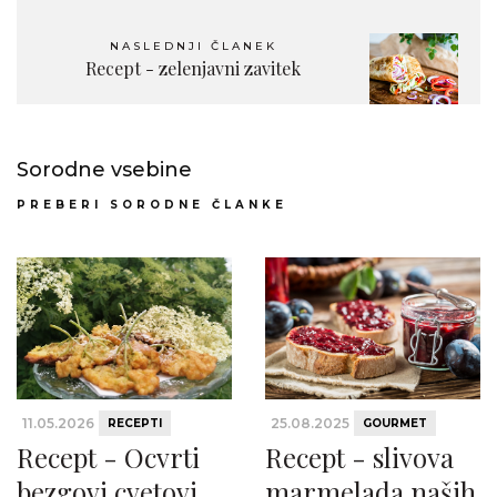
NASLEDNJI ČLANEK
Recept - zelenjavni zavitek
Sorodne vsebine
PREBERI SORODNE ČLANKE
11.05.2026
25.08.2025
RECEPTI
GOURMET
Recept - Ocvrti
Recept - slivova
bezgovi cvetovi
marmelada naših