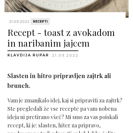
21.09.2022
RECEPTI
Recept - toast z avokadom
in naribanim jajcem
KLAVDIJA RUPAR
21.09.2022
Slasten in hitro pripravljen zajtrk ali
brunch.
Vam je zmanjkalo idej, kaj si pripraviti za zajtrk?
Ste pregledali že vse recepte pa vam nobena
ideja ni pretirano všeč? Mi smo za vas poiskali
recept, ki je: slasten, hiter za pripravo,