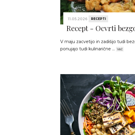
11.05.2026
RECEPTI
Recept - Ocvrti bezgo
V maju zacvetijo in zadišijo tudi bez
ponujajo tudi kulinarične ...
Več