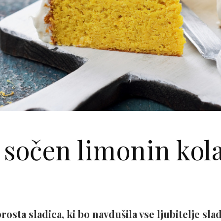
 sočen limonin kol
osta sladica, ki bo navdušila vse ljubitelje sl