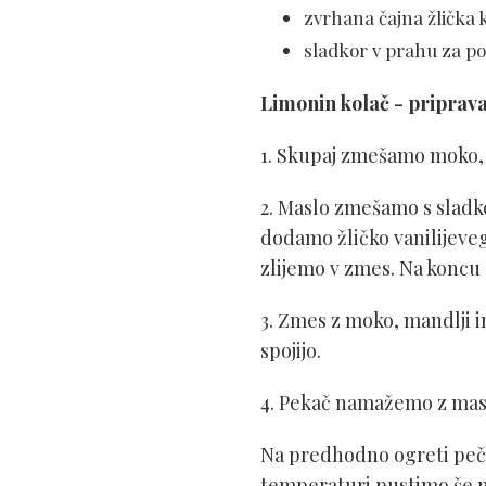
zvrhana čajna žlička 
sladkor v prahu za po
Limonin kolač - p
riprav
1. Skupaj zmešamo moko, 
2. Maslo zmešamo s slad
dodamo žličko vanilijeve
zlijemo v zmes. Na koncu
3. Zmes z moko, mandlji 
spojijo.
4. Pekač namažemo z mas
Na predhodno ogreti pečic
temperaturi pustimo še 