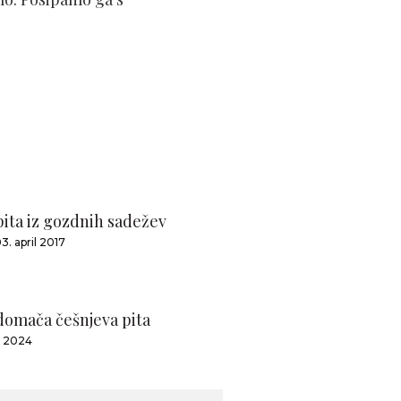
pita iz gozdnih sadežev
3. april 2017
domača češnjeva pita
j 2024