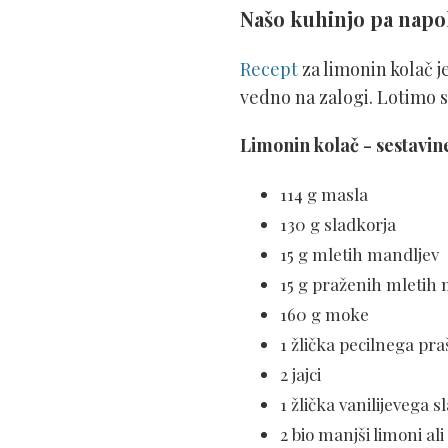
Našo kuhinjo pa napol
Recept
za limonin kolač j
vedno na zalogi. Lotimo 
Limonin kolač - sestavin
114 g masla
130 g sladkorja
15 g mletih mandljev
15 g praženih mletih
160 g moke
1 žlička pecilnega pr
2 jajci
1 žlička vanilijevega 
2 bio manjši limoni ali