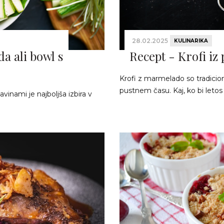
28.02.2025
KULINARIKA
da ali bowl s
Recept - Krofi iz 
Krofi z marmelado so tradicio
pustnem času. Kaj, ko bi letos 
avinami je najboljša izbira v