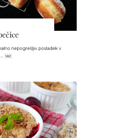
pečice
nalno nepogrešljiv posladek v
...
Več