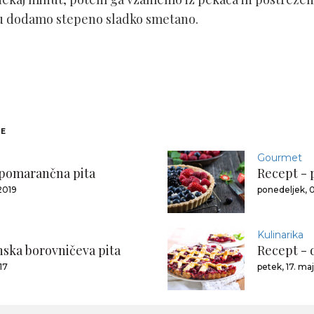
mu dodamo stepeno sladko smetano.
NE
Gourmet
 pomarančna pita
Recept - 
2019
ponedeljek, 0
Kulinarika
ska borovničeva pita
Recept - 
17
petek, 17. ma