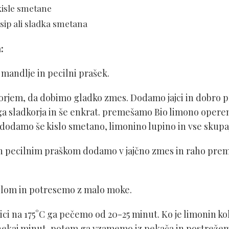
kisle smetane
sip ali sladka smetana
a:
mandlje in pecilni prašek.
korjem, da dobimo gladko zmes. Dodamo jajci in dobro
ga sladkorja in še enkrat. premešamo Bio limono oper
 dodamo še kislo smetano, limonino lupino in vse sku
in pecilnim praškom dodamo v jajčno zmes in raho prem
lom in potresemo z malo moke.
i na 175°C ga pečemo od 20-25 minut. Ko je limonin ko
nekaj minut, potem ga vzamemo iz pekača in postrežem