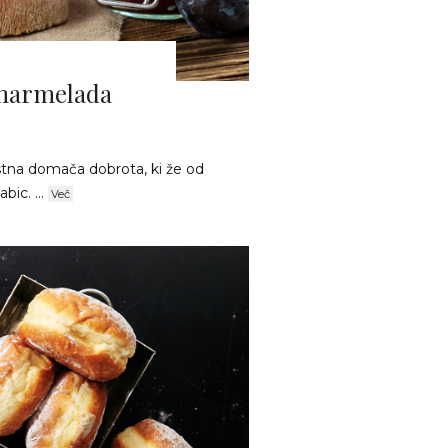
 marmelada
istna domača dobrota, ki že od
bic. ...
Več