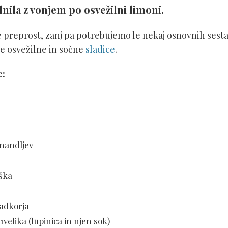
nila z vonjem po osvežilni limoni.
e preprost, zanj pa potrebujemo le nekaj osnovnih sestav
se osvežilne in sočne
sladice
.
e:
 mandljev
aška
sladkorja
 1velika (lupinica in njen sok)