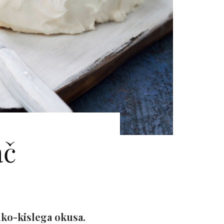
ač
adko-kislega okusa.