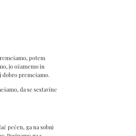
 premešamo, potem
emo, jo ožamemo in
paj dobro premešamo.
ešamo, da se sestavine
lač pečen, ga na sobni
o. Posipamo ga s