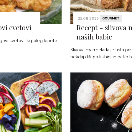
25.08.2025
GOURMET
vi cvetovi
Recept - slivova
naših babic
govi cvetovi, ki poleg lepote
Slivova marmelada je tista pr
nekdaj diši po kuhinjah naših ba