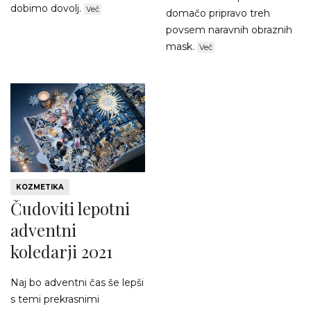
dobimo dovolj.
Več
domačo pripravo treh
povsem naravnih obraznih
mask.
Več
KOZMETIKA
Čudoviti lepotni
adventni
koledarji 2021
Naj bo adventni čas še lepši
s temi prekrasnimi