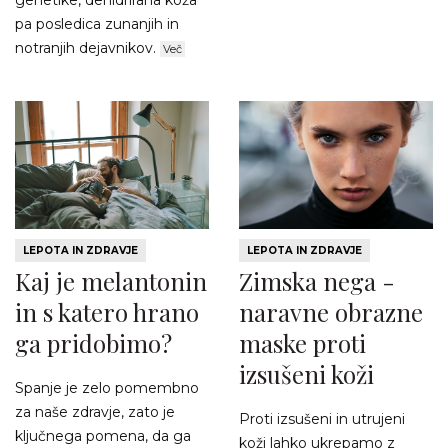
genetike, dehidrirana koža
pa posledica zunanjih in
notranjih dejavnikov.
Več
LEPOTA IN ZDRAVJE
LEPOTA IN ZDRAVJE
Kaj je melantonin
Zimska nega -
in s katero hrano
naravne obrazne
ga pridobimo?
maske proti
izsušeni koži
Spanje je zelo pomembno
za naše zdravje, zato je
Proti izsušeni in utrujeni
ključnega pomena, da ga
koži lahko ukrepamo z