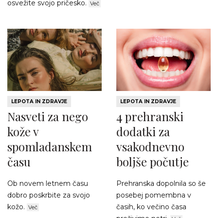
osvežite svojo pričesko.
Več
LEPOTA IN ZDRAVJE
LEPOTA IN ZDRAVJE
Nasveti za nego
4 prehranski
kože v
dodatki za
spomladanskem
vsakodnevno
času
boljše počutje
Ob novem letnem času
Prehranska dopolnila so še
dobro poskrbite za svojo
posebej pomembna v
kožo.
časih, ko večino časa
Več