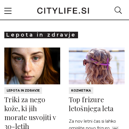
Lepota in zdravje
LEPOTA IN ZDRAVJE
KOZMETIKA
Triki za nego
Top frizure
kože, ki jih
letošnjega leta
morate usvojiti v
Za nov letni čas si lahko
30-letih
omislite novo frizuro.
Več