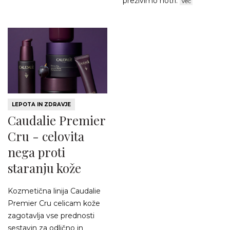
preživimo notri.
Več
LEPOTA IN ZDRAVJE
Caudalie Premier
Cru - celovita
nega proti
staranju kože
Kozmetična linija Caudalie
Premier Cru celicam kože
zagotavlja vse prednosti
sestavin za odlično in