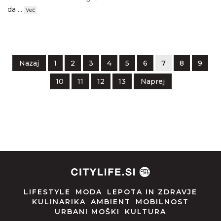
da ...
Več
Nazaj
1
2
3
4
5
6
7
8
9
10
11
12
13
Naprej
LIFESTYLE
MODA
LEPOTA IN ZDRAVJE
KULINARIKA
AMBIENT
MOBILNOST
URBANI MOŠKI
KULTURA