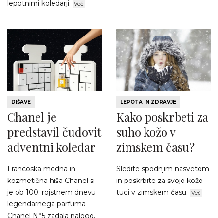
lepotnimi koledarji.
Več
DIŠAVE
LEPOTA IN ZDRAVJE
Chanel je
Kako poskrbeti za
predstavil čudovit
suho kožo v
adventni koledar
zimskem času?
Francoska modna in
Sledite spodnjim nasvetom
kozmetična hiša Chanel si
in poskrbite za svojo kožo
je ob 100. rojstnem dnevu
tudi v zimskem času.
Več
legendarnega parfuma
Chanel N°5 zadala nalogo,