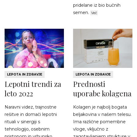
pridelane iz bio bučnih
semen.
Več
LEPOTA IN ZDRAVJE
LEPOTA IN ZDRAVJE
Lepotni trendi za
Prednosti
leto 2022
uporabe kolagena
Naravni videz, trajnostne
Kolagen je najbolj bogata
rešitve in domači lepotni
beljakovina v našem telesu.
rituali v sinergiji s
Ima različne pomembne
tehnologijo, osebnim
vloge, vključno z
pristopom in vrhunsko ...
zagotavljanjem strukture v