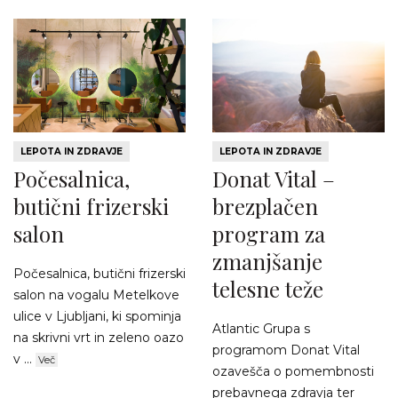
LEPOTA IN ZDRAVJE
LEPOTA IN ZDRAVJE
Počesalnica,
Donat Vital –
butični frizerski
brezplačen
salon
program za
zmanjšanje
Počesalnica, butični frizerski
telesne teže
salon na vogalu Metelkove
ulice v Ljubljani, ki spominja
Atlantic Grupa s
na skrivni vrt in zeleno oazo
programom Donat Vital
v ...
Več
ozavešča o pomembnosti
prebavnega zdravja ter