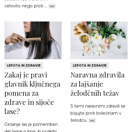
celovito nego proti ...
Več
LEPOTA IN ZDRAVJE
LEPOTA IN ZDRAVJE
Zakaj je pravi
Naravna zdravila
glavnik ključnega
za lajšanje
pomena za
želodčnih težav
zdrave in sijoče
S temi naravnimi zdravili se
lase?
bojujte proti bolečinam v
želodcu.
Več
Česanje las je pomemben
del lasne rutine, ki poskrbi