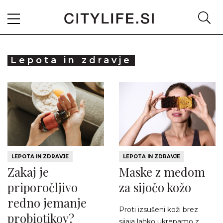
Lepota in zdravje
LEPOTA IN ZDRAVJE
LEPOTA IN ZDRAVJE
Zakaj je
Maske z medom
priporočljivo
za sijočo kožo
redno jemanje
Proti izsušeni koži brez
probiotikov?
sijaja lahko ukrepamo z