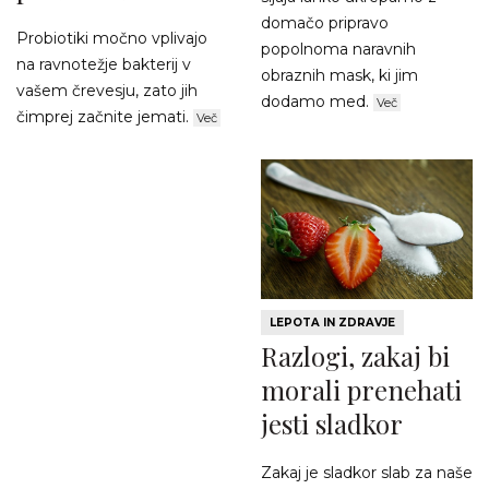
domačo pripravo
Probiotiki močno vplivajo
popolnoma naravnih
na ravnotežje bakterij v
obraznih mask, ki jim
vašem črevesju, zato jih
dodamo med.
Več
čimprej začnite jemati.
Več
LEPOTA IN ZDRAVJE
Razlogi, zakaj bi
morali prenehati
jesti sladkor
Zakaj je sladkor slab za naše