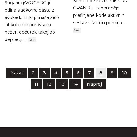
Sensicode kozmetike DR.
SugaringAVOCADO je
GRANDEL s pomočjo
edina sladkorna pasta z
prefinjene kode aktivnih
avokadom, ki prinaša zelo
sestavin ščiti in pomirja ...
lahkoten in predvsem
Več
nežen občutek takoj po
depilaciji. ...
Več
Nazaj
2
3
4
5
6
7
8
9
10
11
12
13
14
Naprej