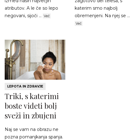
izmed naših največjih
zagotovo del telesa, s
atributov. A le če so lepo
katerim smo najbolj
negovani, sijoči ...
obremenjeni. Na njej se ...
Več
Več
LEPOTA IN ZDRAVJE
Triki, s katerimi
boste videti bolj
sveži in zbujeni
Naj se vam na obrazu ne
pozna pomanjkanja spanja.