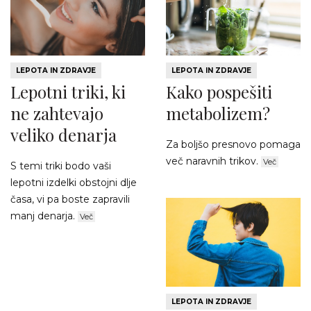
LEPOTA IN ZDRAVJE
LEPOTA IN ZDRAVJE
Lepotni triki, ki
Kako pospešiti
ne zahtevajo
metabolizem?
veliko denarja
Za boljšo presnovo pomaga
več naravnih trikov.
Več
S temi triki bodo vaši
lepotni izdelki obstojni dlje
časa, vi pa boste zapravili
manj denarja.
Več
LEPOTA IN ZDRAVJE