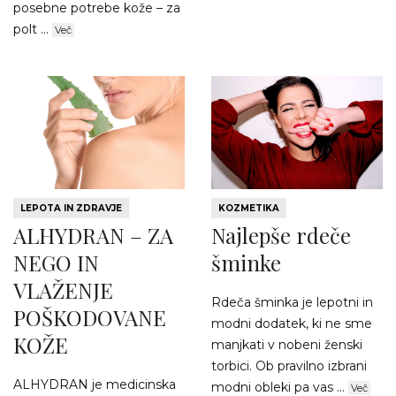
posebne potrebe kože – za
polt ...
Več
LEPOTA IN ZDRAVJE
KOZMETIKA
ALHYDRAN – ZA
Najlepše rdeče
NEGO IN
šminke
VLAŽENJE
Rdeča šminka je lepotni in
POŠKODOVANE
modni dodatek, ki ne sme
KOŽE
manjkati v nobeni ženski
torbici. Ob pravilno izbrani
ALHYDRAN je medicinska
modni obleki pa vas ...
Več