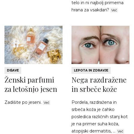
telo in ni najbolj primerna
hrana za vsakdan?
Več
DIŠAVE
LEPOTA IN ZDRAVJE
Ženski parfumi
Nega razdražene
za letošnjo jesen
in srbeče kože
Zadišite po jeseni.
Pordela, razdražena in
Več
srbeča koža je čahko
posledica različnih stanj kot
je na primer suha koža,
atopijski dermatitis, ...
Več