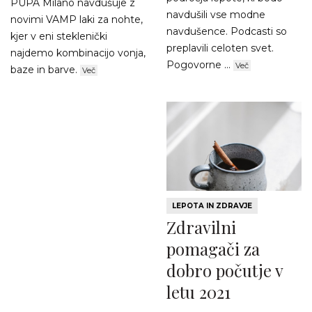
PUPA Milano navdušuje z
navdušili vse modne
novimi VAMP laki za nohte,
navdušence. Podcasti so
kjer v eni steklenički
preplavili celoten svet.
najdemo kombinacijo vonja,
Pogovorne ...
Več
baze in barve.
Več
LEPOTA IN ZDRAVJE
Zdravilni
pomagači za
dobro počutje v
letu 2021