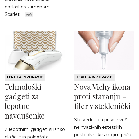
poslastico z imenom
Scarlet ...
Več
LEPOTA IN ZDRAVJE
LEPOTA IN ZDRAVJE
Tehnološki
Nova Vichy ikona
gadgeti za
proti staranju -
lepotne
filer v steklenički
navdušenke
Ste vedeli, da pri vse več
neinvazivnih estetskih
Z lepotnimi gadgeti si lahko
postopkih, ki smo jim priča
olajšate in polepšate