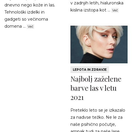
v zadnjih letih, hialuronska
dnevno nego kože in las.
kislina izstopa kot ...
Več
Tehnološki izdelki in
gadgeti so večinoma
domena ...
Več
LEPOTA IN ZDRAVJE
Najbolj zaželene
barve las v letu
2021
Preteklo leto se je izkazalo
za nadvse težko. Ne le za
naše psihično počutje,
ampak tudi za naše lase.