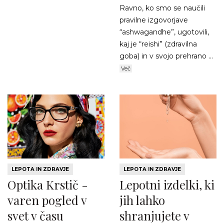
Ravno, ko smo se naučili
pravilne izgovorjave
“ashwagandhe”, ugotovili,
kaj je “reishi” (zdravilna
goba) in v svojo prehrano ...
Več
LEPOTA IN ZDRAVJE
LEPOTA IN ZDRAVJE
Optika Krstič -
Lepotni izdelki, ki
varen pogled v
jih lahko
svet v času
shranjujete v