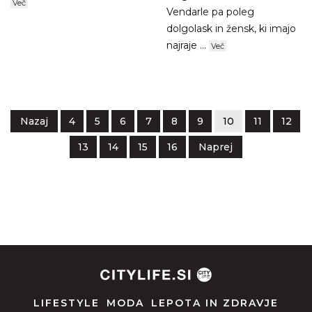
Več
Vendarle pa poleg
dolgolask in žensk, ki imajo
najraje ...
Več
Nazaj
4
5
6
7
8
9
10
11
12
13
14
15
16
Naprej
LIFESTYLE
MODA
LEPOTA IN ZDRAVJE