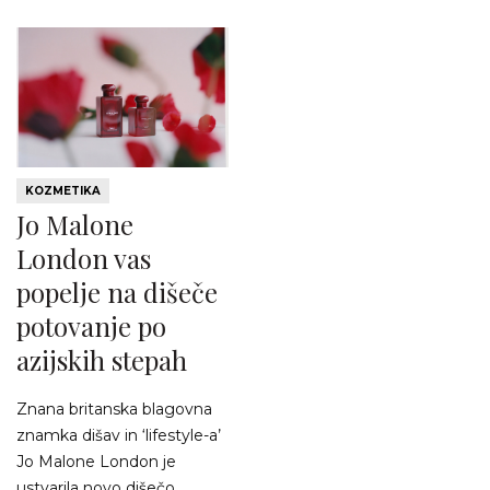
KOZMETIKA
Jo Malone
London vas
popelje na dišeče
potovanje po
azijskih stepah
Znana britanska blagovna
znamka dišav in ‘lifestyle-a’
Jo Malone London je
ustvarila novo dišečo