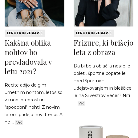
LEPOTA IN ZDRAVJE
LEPOTA IN ZDRAVJE
Kakšna oblika
Frizure, ki brišejo
nohtov bo
leta z obraza
prevladovala v
Da bi bela oblačila nosile le
letu 2021?
poleti, športne copate le
med športnim
Recite adijo dolgim
udejstvovanjem in bleščice
umetnim nohtom, letos so
le na Silvestrov večer? Niti
v modi preprosti in
...
Več
"spodobni" nohti. Z novim
letom pridejo novi trendi. A
ne ...
Več