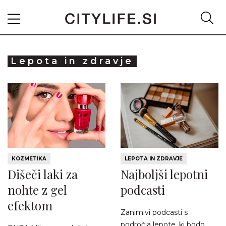
Lepota in zdravje
KOZMETIKA
LEPOTA IN ZDRAVJE
Dišeči laki za
Najboljši lepotni
nohte z gel
podcasti
efektom
Zanimivi podcasti s
področja lepote, ki bodo