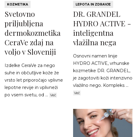
KOZMETIKA
LEPOTA IN ZDRAVJE
Svetovno
DR. GRANDEL
priljubljena
HYDRO ACTIVE -
dermokozmetika
inteligentna
CeraVe zdaj na
vlažilna nega
voljo v Sloveniji
Osnovni namen linije
HYDRO ACTIVE, vrhunske
Izdelke CeraVe za nego
kozmetike DR. GRANDEL,
suhe in občutljive kože že
je zagotoviti koži intenzivno
vrsto let priporočajo vplivne
vlažilno nego. Kompleks ...
lepotne revije in vplivneži
Več
po vsem svetu, od ...
Več