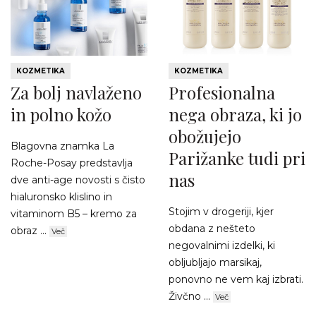
KOZMETIKA
KOZMETIKA
Za bolj navlaženo
Profesionalna
in polno kožo
nega obraza, ki jo
obožujejo
Blagovna znamka La
Parižanke tudi pri
Roche-Posay predstavlja
nas
dve anti-age novosti s čisto
hialuronsko klislino in
Stojim v drogeriji, kjer
vitaminom B5 – kremo za
obdana z nešteto
obraz ...
Več
negovalnimi izdelki, ki
obljubljajo marsikaj,
ponovno ne vem kaj izbrati.
Živčno ...
Več