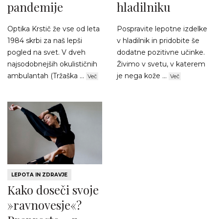
pandemije
hladilniku
Optika Krstič že vse od leta
Pospravite lepotne izdelke
1984 skrbi za naš lepši
v hladilnik in pridobite še
pogled na svet. V dveh
dodatne pozitivne učinke.
najsodobnejših okulističnih
Živimo v svetu, v katerem
ambulantah (Tržaška ...
je nega kože ...
Več
Več
LEPOTA IN ZDRAVJE
Kako doseči svoje
»ravnovesje«?