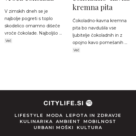
kremna pita
V zimskih dneh se je
najbolje pogreti s toplo
Čokoladno-kavna kremna
skodelico omamno dišeče
pita bo navdušila vse
vroče čokolade. Najboljšo ...
ljubitelje čokoladnih in z
Več
opojno kavo pomešanih ...
Več
LIFESTYLE
MODA
LEPOTA IN ZDRAVJE
KULINARIKA
AMBIENT
MOBILNOST
URBANI MOŠKI
KULTURA