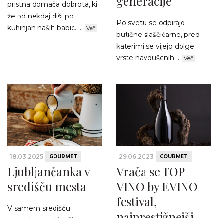
generacije
pristna domača dobrota, ki
že od nekdaj diši po
Po svetu se odpirajo
kuhinjah naših babic. ...
Več
butične slaščičarne, pred
katerimi se vijejo dolge
vrste navdušenih ...
Več
18.03.2025
29.06.2023
GOURMET
GOURMET
Ljubljančanka v
Vrača se TOP
središču mesta
VINO by EVINO
festival,
V samem središču
najprestižnejši