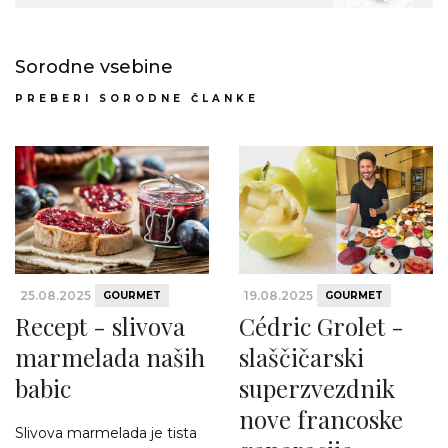
Sorodne vsebine
PREBERI SORODNE ČLANKE
25.08.2025
19.08.2025
GOURMET
GOURMET
Recept - slivova
Cédric Grolet -
marmelada naših
slaščičarski
babic
superzvezdnik
nove francoske
Slivova marmelada je tista