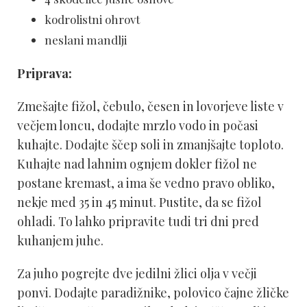
kodrolistni ohrovt
neslani mandlji
Priprava:
Zmešajte fižol, čebulo, česen in lovorjeve liste v
večjem loncu, dodajte mrzlo vodo in počasi
kuhajte. Dodajte ščep soli in zmanjšajte toploto.
Kuhajte nad lahnim ognjem dokler fižol ne
postane kremast, a ima še vedno pravo obliko,
nekje med 35 in 45 minut. Pustite, da se fižol
ohladi. To lahko pripravite tudi tri dni pred
kuhanjem juhe.
Za juho pogrejte dve jedilni žlici olja v večji
ponvi. Dodajte paradižnike, polovico čajne žličke