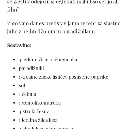
se zaviti v odejo in si ogledati najljubšo serijo ali
film?
Zato vam danes predstavljamo recept za slastno
juho z belim fižolom in paradižnikom.
Sestavine:
4 jedilne žlice oljčnega olja
paradižniki
1/2 čajne žličke lističev posušene paprike
sol
1 čebula
1 gomolj komarčka
4 stroki česna
1 jedilna žlica kisa
4 skodelice jušne osnove