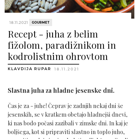
18.11.2021
GOURMET
Recept - juha z belim
fižolom, paradižnikom in
kodrolistnim ohrovtom
KLAVDIJA RUPAR
18.11.2021
Slastna juha za hladne jesenske dni.
Čas je za - juhe! Čeprav je zadnjih nekaj dni še
jesenskih, se v kratkem obetajo hladnejši dnevi,
ki nas bodo počasi zazibali v zimske dni. In kaj je
boljšega, kot si pripraviti slastno in toplo juho,