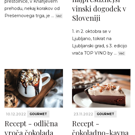
prestolnice, v Knafljevem
vinski dogodek v
prehodu, nekaj korakov od
Prešernovega trga, je ...
Sloveniji
Več
1. in 2. oktobra se v
Ljubljano, tokrat na
Ljubljanski grad, s 3. edicijo
vrača TOP VINO by ...
Več
10.12.2022
23.11.2022
GOURMET
GOURMET
Recept - odlična
Recept -
vroča čokolada
čokoladno-kavna