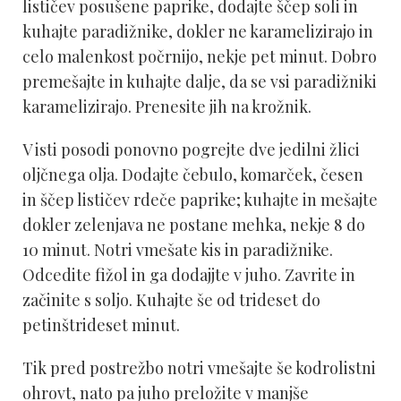
lističev posušene paprike, dodajte ščep soli in
kuhajte paradižnike, dokler ne karamelizirajo in
celo malenkost počrnijo, nekje pet minut. Dobro
premešajte in kuhajte dalje, da se vsi paradižniki
karamelizirajo. Prenesite jih na krožnik.
V isti posodi ponovno pogrejte dve jedilni žlici
oljčnega olja. Dodajte čebulo, komarček, česen
in ščep lističev rdeče paprike; kuhajte in mešajte
dokler zelenjava ne postane mehka, nekje 8 do
10 minut. Notri vmešate kis in paradižnike.
Odcedite fižol in ga dodajjte v juho. Zavrite in
začinite s soljo. Kuhajte še od trideset do
petinštrideset minut.
Tik pred postrežbo notri vmešajte še kodrolistni
ohrovt, nato pa juho preložite v manjše