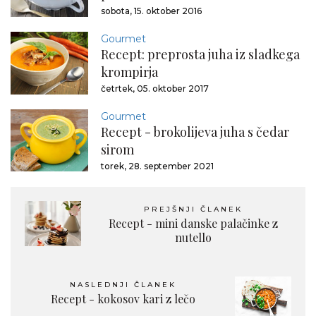
sobota, 15. oktober 2016
Gourmet
Recept: preprosta juha iz sladkega
krompirja
četrtek, 05. oktober 2017
Gourmet
Recept - brokolijeva juha s čedar
sirom
torek, 28. september 2021
PREJŠNJI ČLANEK
Recept - mini danske palačinke z
nutello
NASLEDNJI ČLANEK
Recept - kokosov kari z lečo