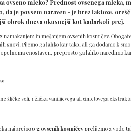
 za ovseno mleko? Prednost ovsenega mleka, ml
, da je povsem naraven - je brez laktoze, orešč
i obrok dneva okusnejši kot kadarkoli prej.
 namakanjem in mešanjem ovsenih kosmičev. Obogateno
nih snovi. Pijemo ga lahko kar tako, ali ga dodamo k smo
t popolnoma enostaven, preprosto ga lahko naredimo ka
ev
ajne žličke soli, 1 žlička vanilijevega ali cimetovega ekstrakt
eka najprej
100 g ovsenih kosmičev
prelijemo z vodo tak