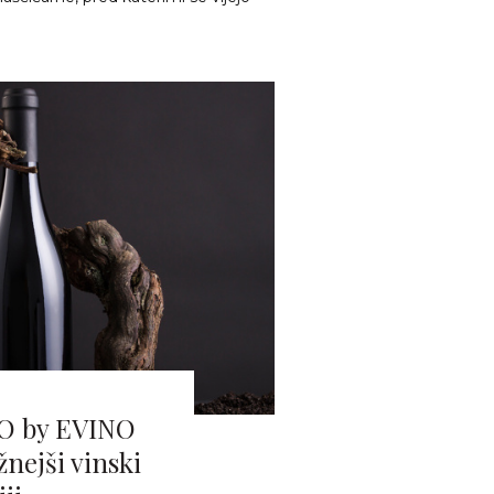
NO by EVINO
žnejši vinski