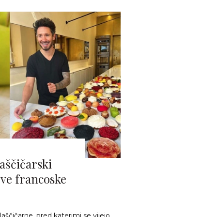
laščičarski
ve francoske
aščičarne, pred katerimi se vijejo