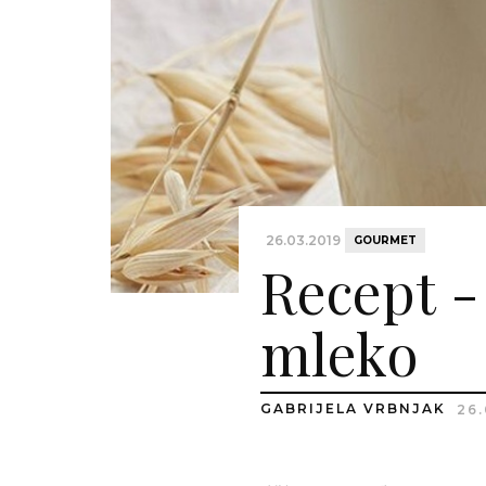
26.03.2019
GOURMET
Recept -
mleko
GABRIJELA VRBNJAK
26.