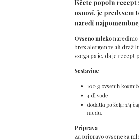
Iščete popoln recept
osnovi, je predvsem to
naredi najpomembnejš
Ovseno mleko
naredimo z
brez alergenov ali dražil
vsega pa je, da je recep
Sestavine
100 g ovsenih kosmič
4 dl vode
dodatki po želji: 1/4 č
medu.
Priprava
Za pripravo ovsenega ml