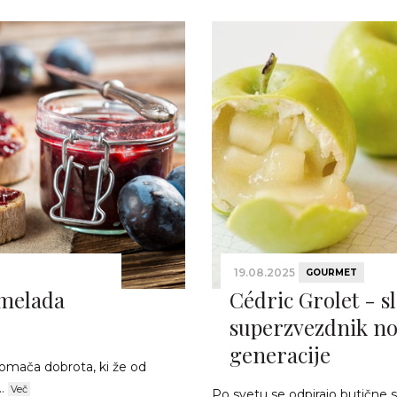
19.08.2025
GOURMET
rmelada
Cédric Grolet - s
superzvezdnik no
generacije
domača dobrota, ki že od
..
Več
Po svetu se odpirajo butične sl