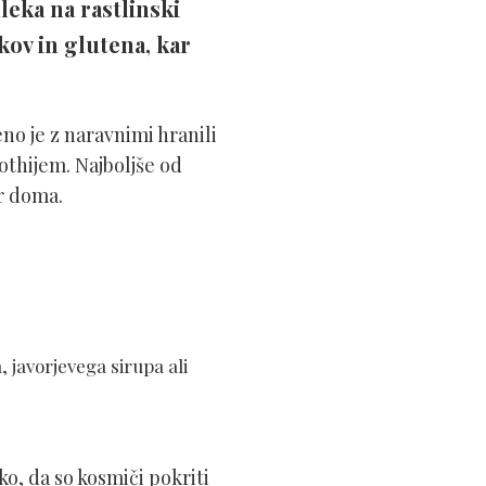
eka na rastlinski
kov in glutena, kar
 je z naravnimi hranili
othijem. Najboljše od
r doma.
a, javorjevega sirupa ali
o, da so kosmiči pokriti