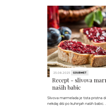
25.08.2025
GOURMET
Recept - slivova ma
naših babic
Slivova marmelada je tista pristna 
nekdaj diši po kuhinjah naših babic. .