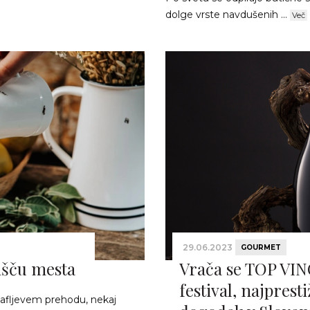
dolge vrste navdušenih ...
Več
29.06.2023
GOURMET
išču mesta
Vrača se TOP VI
festival, najpresti
afljevem prehodu, nekaj