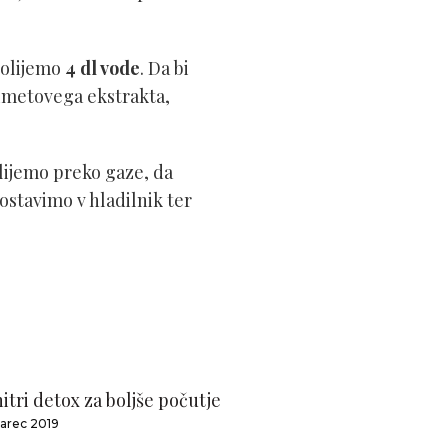
Dolijemo
4 dl vode
. Da bi
 cimetovega ekstrakta,
ijemo preko gaze, da
ostavimo v hladilnik ter
itri detox za boljše počutje
marec 2019