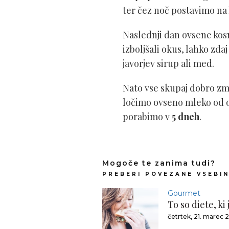
ter čez noč postavimo na
Naslednji dan ovsene ko
izboljšali okus, lahko zda
javorjev sirup ali med.
Nato vse skupaj dobro zm
ločimo ovseno mleko od ov
porabimo v
5 dneh
.
Mogoče te zanima tudi?
PREBERI POVEZANE VSEBI
Gourmet
To so diete, ki
četrtek, 21. marec 