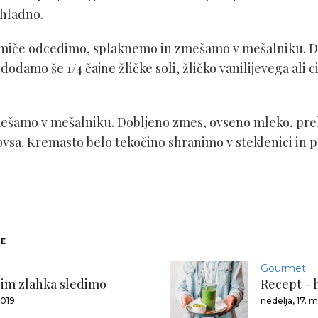
 hladno.
smiče odcedimo, splaknemo in zmešamo v mešalniku. 
j dodamo še 1/4 čajne žličke soli, žličko vanilijevega ali
ešamo v mešalniku. Dobljeno zmes, ovseno mleko, prel
sa. Kremasto belo tekočino shranimo v steklenici in p
NE
Gourmet
 jim zlahka sledimo
Recept - h
2019
nedelja, 17. 