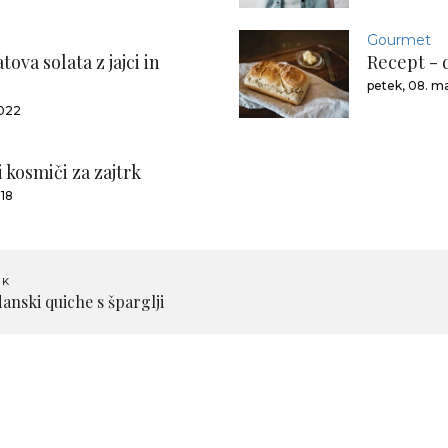
Gourmet
ova solata z jajci in
Recept - 
petek, 08. m
2022
 kosmiči za zajtrk
018
EK
nski quiche s šparglji