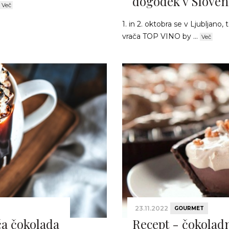
dogodek v Sloveni
Več
1. in 2. oktobra se v Ljubljano, 
vrača TOP VINO by ...
Več
23.11.2022
GOURMET
ča čokolada
Recept - čokola