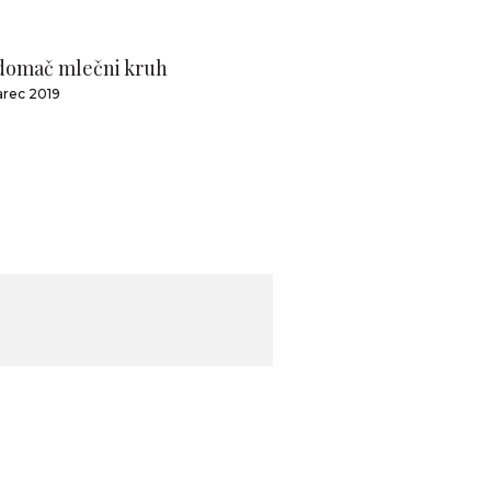
domač mlečni kruh
arec 2019