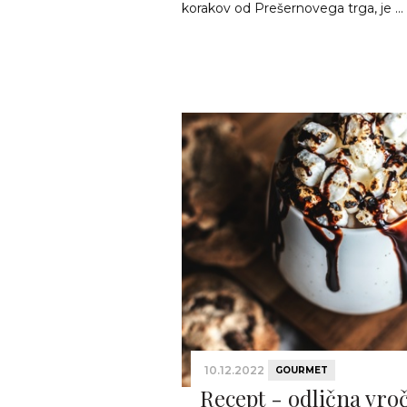
korakov od Prešernovega trga, je ...
10.12.2022
GOURMET
Recept - odlična vro