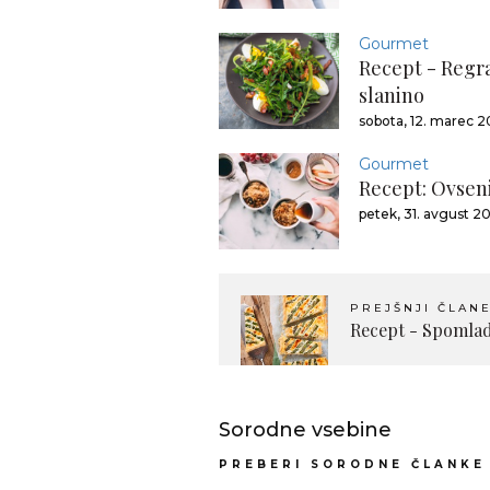
Gourmet
Recept - Regrat
slanino
sobota, 12. marec 
Gourmet
Recept: Ovseni
petek, 31. avgust 2
PREJŠNJI ČLAN
Recept - Spomlada
Sorodne vsebine
PREBERI SORODNE ČLANKE