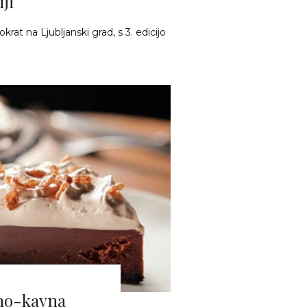
ji
tokrat na Ljubljanski grad, s 3. edicijo
dno-kavna