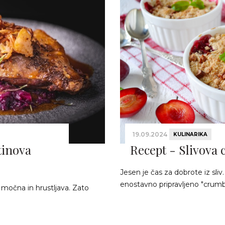
19.09.2024
KULINARIKA
tinova
Recept - Slivova 
Jesen je čas za dobrote iz sliv
enostavno pripravljeno "crumbl
 močna in hrustljava. Zato