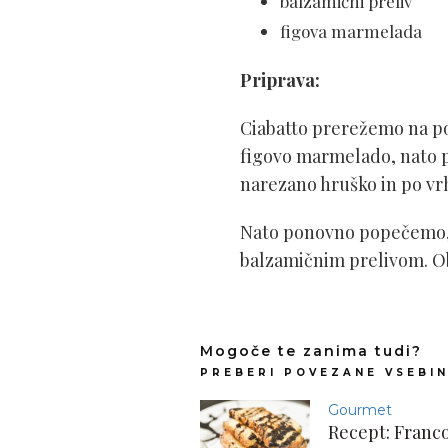
balzamični preliv
figova marmelada
Priprava:
Ciabatto prerežemo na po
figovo marmelado, nato p
narezano hruško in po vr
Nato ponovno popečemo, t
balzamičnim prelivom. Ob
Mogoče te zanima tudi?
PREBERI POVEZANE VSEBI
Gourmet
Recept: Franco