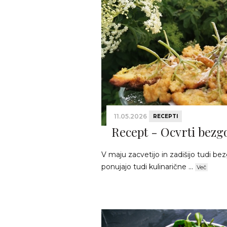
11.05.2026
RECEPTI
Recept - Ocvrti bezgo
V maju zacvetijo in zadišijo tudi bez
ponujajo tudi kulinarične ...
Več