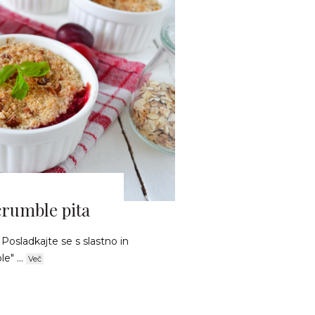
crumble pita
. Posladkajte se s slastno in
e" ...
Več