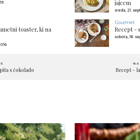
jajcem
19
sreda, 21. s
Gourmet
ametni toaster, ki na
Recept - s
sobota, 18. 
2016
EK
NA
 pita s čokolado
Recept - l