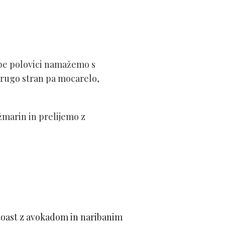
Obe polovici namažemo s
drugo stran pa mocarelo,
marin in prelijemo z
toast z avokadom in naribanim