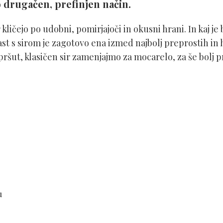
 drugačen, prefinjen način.
kličejo po udobni, pomirjajoči in okusni hrani. In kaj je 
t s sirom je zagotovo ena izmed najbolj preprostih in hi
 pršut, klasičen sir zamenjajmo za mocarelo, za še bolj
u