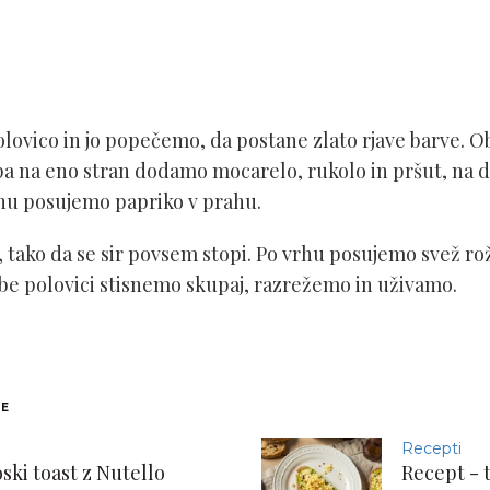
lovico in jo popečemo, da postane zlato rjave barve. 
a na eno stran dodamo mocarelo, rukolo in pršut, na 
hu posujemo papriko v prahu.
ako da se sir povsem stopi. Po vrhu posujemo svež rož
e polovici stisnemo skupaj, razrežemo in uživamo.
NE
Recepti
ski toast z Nutello
Recept - 