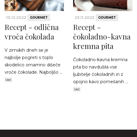
10.12.2022
23.11.2022
GOURMET
GOURMET
Recept - odlična
Recept -
vroča čokolada
čokoladno-kavna
kremna pita
V zimskih dneh se je
najbolje pogreti s toplo
Čokoladno-kavna kremna
skodelico omamno dišeče
pita bo navdušila vse
vroče čokolade. Najboljšo ...
ljubitelje čokoladnih in z
Več
opojno kavo pomešanih ...
Več