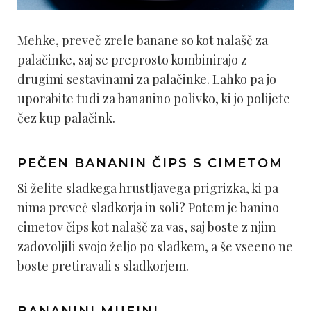
Mehke, preveč zrele banane so kot nalašč za
palačinke, saj se preprosto kombinirajo z
drugimi sestavinami za palačinke. Lahko pa jo
uporabite tudi za bananino polivko, ki jo polijete
čez kup palačink.
PEČEN BANANIN ČIPS S CIMETOM
Si želite sladkega hrustljavega prigrizka, ki pa
nima preveč sladkorja in soli? Potem je banino
cimetov čips kot nalašč za vas, saj boste z njim
zadovoljili svojo željo po sladkem, a še vseeno ne
boste pretiravali s sladkorjem.
BANANINI MUFINI