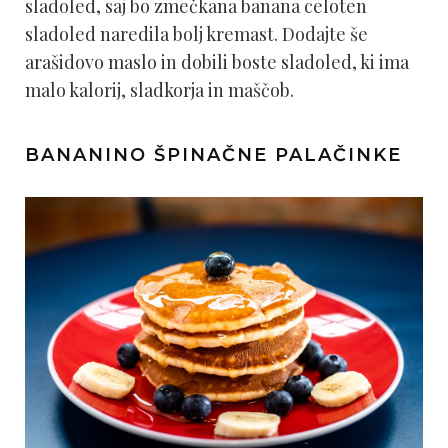
sladoled, saj bo zmečkana banana celoten
sladoled naredila bolj kremast. Dodajte še
arašidovo maslo in dobili boste sladoled, ki ima
malo kalorij, sladkorja in maščob.
BANANINO ŠPINAČNE PALAČINKE