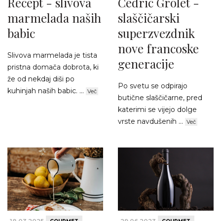
Recept - slivova
Cédric Grolet -
marmelada naših
slaščičarski
babic
superzvezdnik
nove francoske
Slivova marmelada je tista
generacije
pristna domača dobrota, ki
že od nekdaj diši po
Po svetu se odpirajo
kuhinjah naših babic. ...
Več
butične slaščičarne, pred
katerimi se vijejo dolge
vrste navdušenih ...
Več