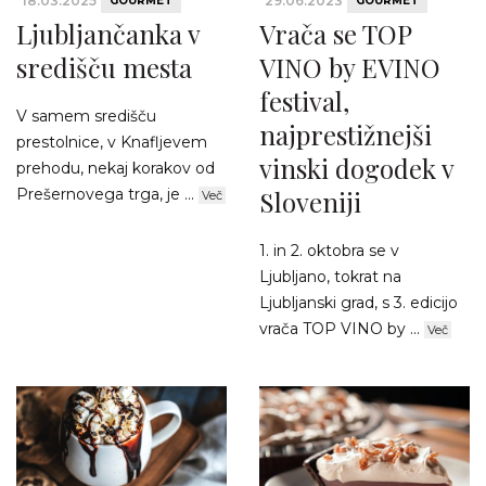
18.03.2025
29.06.2023
GOURMET
GOURMET
Ljubljančanka v
Vrača se TOP
središču mesta
VINO by EVINO
festival,
V samem središču
najprestižnejši
prestolnice, v Knafljevem
vinski dogodek v
prehodu, nekaj korakov od
Prešernovega trga, je ...
Sloveniji
Več
1. in 2. oktobra se v
Ljubljano, tokrat na
Ljubljanski grad, s 3. edicijo
vrača TOP VINO by ...
Več