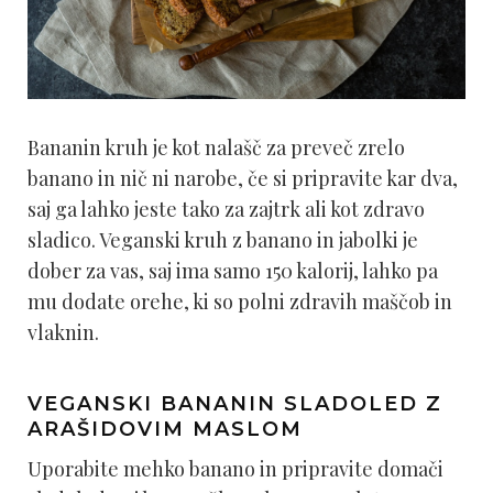
Bananin kruh je kot nalašč za preveč zrelo
banano in nič ni narobe, če si pripravite kar dva,
saj ga lahko jeste tako za zajtrk ali kot zdravo
sladico. Veganski kruh z banano in jabolki je
dober za vas, saj ima samo 150 kalorij, lahko pa
mu dodate orehe, ki so polni zdravih maščob in
vlaknin.
VEGANSKI BANANIN SLADOLED Z
ARAŠIDOVIM MASLOM
Uporabite mehko banano in pripravite domači