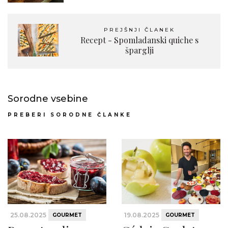
PREJŠNJI ČLANEK
Recept - Spomladanski quiche s
šparglji
Sorodne vsebine
PREBERI SORODNE ČLANKE
25.08.2025
19.08.2025
GOURMET
GOURMET