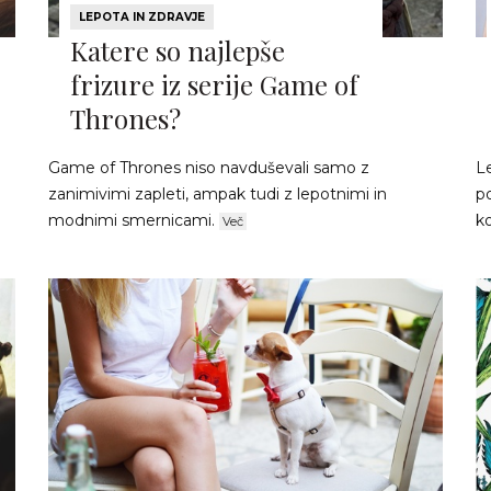
LEPOTA IN ZDRAVJE
Katere so najlepše
frizure iz serije Game of
Thrones?
Game of Thrones niso navduševali samo z
L
zanimivimi zapleti, ampak tudi z lepotnimi in
po
modnimi smernicami.
k
Več