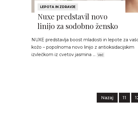
LEPOTA IN ZDRAVJE
Nuxe predstavil novo
linijo za sodobno žensko
NUXE predstavlja boost mladosti in lepote za vaš
kožo – popolnoma novo linijo z antioksidacijskim
izvlečkom iz cvetov jasmina ...
Več
Nazaj
11
1