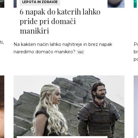
LEPOTA IN ZDRAVJE
6 napak do katerih lahko
pride pri domači
manikiri
i,
Na kakšen način lahko najhitreje in brez napak
Po
naredimo domačo manikiro?
br
Več
p