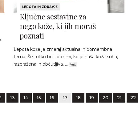
LEPOTA IN ZDRAVJE
Ključne sestavine za
nego kože, ki jih moraš
poznati
o
Lepota kože je zmeraj aktualna in pomembna
tema. Še toliko bolj, pozimi, ko je naša koža suha,
razdražena in občutljiva. ...
Več
2
13
14
15
16
17
18
19
20
21
22