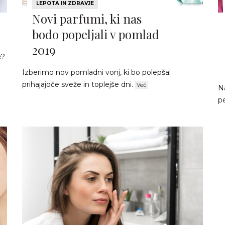
LEPOTA IN ZDRAVJE
Novi parfumi, ki nas
bodo popeljali v pomlad
2019
e?
Izberimo nov pomladni vonj, ki bo polepšal
prihajajoče sveže in toplejše dni.
Več
Na
p