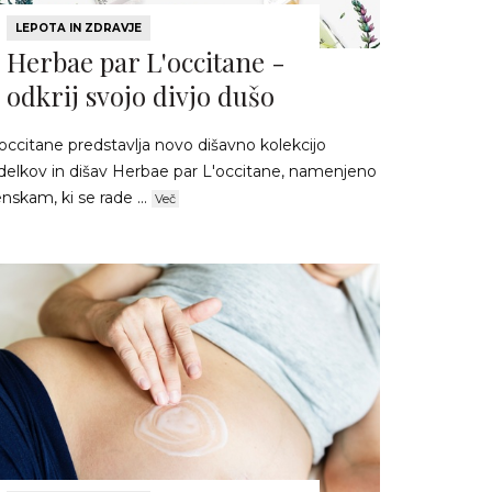
LEPOTA IN ZDRAVJE
Herbae par L'occitane -
odkrij svojo divjo dušo
occitane predstavlja novo dišavno kolekcijo
zdelkov in dišav Herbae par L'occitane, namenjeno
nskam, ki se rade ...
Več