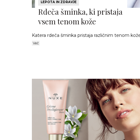
LEPOTA IN ZDRAVJE
Rdeča šminka, ki pristaja
vsem tenom kože
Katera rdeča šminka pristaja različnim tenom kož
Več