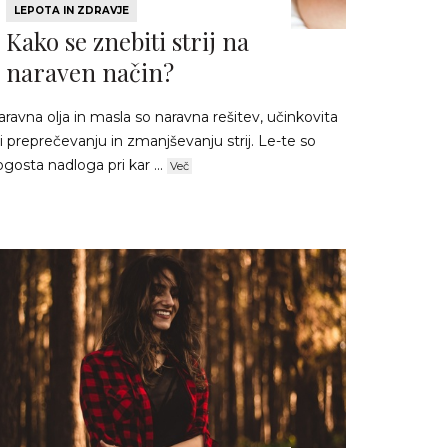
LEPOTA IN ZDRAVJE
Kako se znebiti strij na
naraven način?
ravna olja in masla so naravna rešitev, učinkovita
i preprečevanju in zmanjševanju strij. Le-te so
gosta nadloga pri kar ...
Več