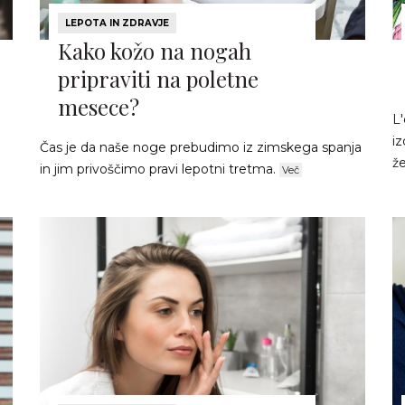
LEPOTA IN ZDRAVJE
Kako kožo na nogah
pripraviti na poletne
mesece?
L'
i
Čas je da naše noge prebudimo iz zimskega spanja
že
in jim privoščimo pravi lepotni tretma.
Več