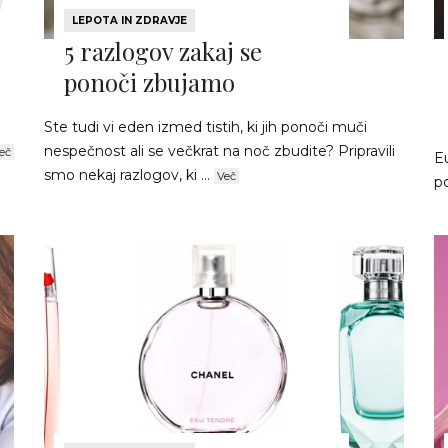
LEPOTA IN ZDRAVJE
5 razlogov zakaj se
ponoči zbujamo
Ste tudi vi eden izmed tistih, ki jih ponoči muči
nespečnost ali se večkrat na noč zbudite? Pripravili
eč
Eu
smo nekaj razlogov, ki ...
Več
p