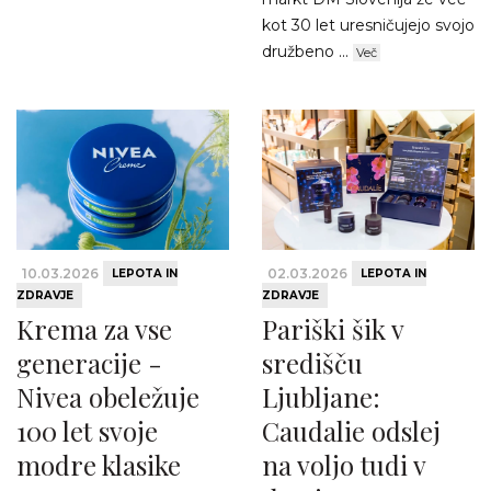
kot 30 let uresničujejo svojo
družbeno ...
Več
10.03.2026
02.03.2026
LEPOTA IN
LEPOTA IN
ZDRAVJE
ZDRAVJE
Krema za vse
Pariški šik v
generacije -
središču
Nivea obeležuje
Ljubljane:
100 let svoje
Caudalie odslej
modre klasike
na voljo tudi v