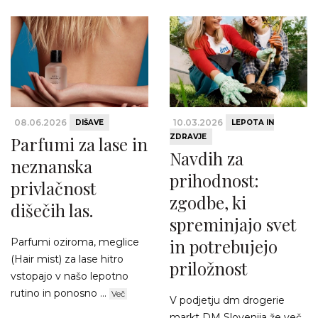
08.06.2026
10.03.2026
DIŠAVE
LEPOTA IN
ZDRAVJE
Parfumi za lase in
Navdih za
neznanska
prihodnost:
privlačnost
zgodbe, ki
dišečih las.
spreminjajo svet
in potrebujejo
Parfumi oziroma, meglice
(Hair mist) za lase hitro
priložnost
vstopajo v našo lepotno
rutino in ponosno ...
Več
V podjetju dm drogerie
markt DM Slovenija že več