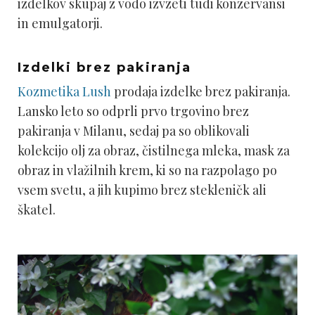
izdelkov skupaj z vodo izvzeti tudi konzervansi
in emulgatorji.
Izdelki brez pakiranja
Kozmetika Lush
prodaja izdelke brez pakiranja.
Lansko leto so odprli prvo trgovino brez
pakiranja v Milanu, sedaj pa so oblikovali
kolekcijo olj za obraz, čistilnega mleka, mask za
obraz in vlažilnih krem, ki so na razpolago po
vsem svetu, a jih kupimo brez stekleničk ali
škatel.