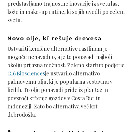
predstavljamo trajnostne inovacije iz sveta las,
kože in make-up rutine, ki so jih uvedli po celem
svetu.
Novo olje, ki rešuje drevesa
Ustvariti kemične alternative rastlinam je
mogoče nenavadno, a je to ponavadi najbolj
okolju prijazna možnost. Zeleno startup podjetje
C16 Biosciences
je ustvarilo alternativo
palmovemu olju, ki je popularna sestavina v
ličilih. To olje ponavadi pride iz plantaž in
povzroči krčenje gozdov v Costa Rici in
Indoneziji. Zato bo alternativa več kot
dobrodošla.