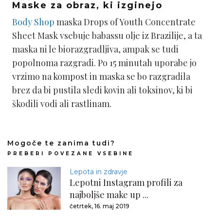
Maske za obraz, ki izginejo
Body Shop
maska Drops of Youth Concentrate
Sheet Mask vsebuje babassu olje iz Brazilije, a ta
maska ni le biorazgradljiva, ampak se tudi
popolnoma razgradi. Po 15 minutah uporabe jo
vrzimo na kompost in maska se bo razgradila
brez da bi pustila sledi kovin ali toksinov, ki bi
škodili vodi ali rastlinam.
Mogoče te zanima tudi?
PREBERI POVEZANE VSEBINE
Lepota in zdravje
Lepotni Instagram profili za
najboljše make up ...
četrtek, 16. maj 2019