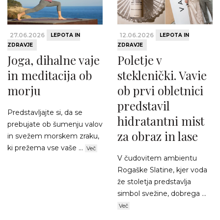
27.06.2026
12.06.2026
LEPOTA IN
LEPOTA IN
ZDRAVJE
ZDRAVJE
Joga, dihalne vaje
Poletje v
in meditacija ob
steklenički. Vavie
morju
ob prvi obletnici
predstavil
Predstavljajte si, da se
hidratantni mist
prebujate ob šumenju valov
za obraz in lase
in svežem morskem zraku,
ki prežema vse vaše ...
Več
V čudovitem ambientu
Rogaške Slatine, kjer voda
že stoletja predstavlja
simbol svežine, dobrega ...
Več