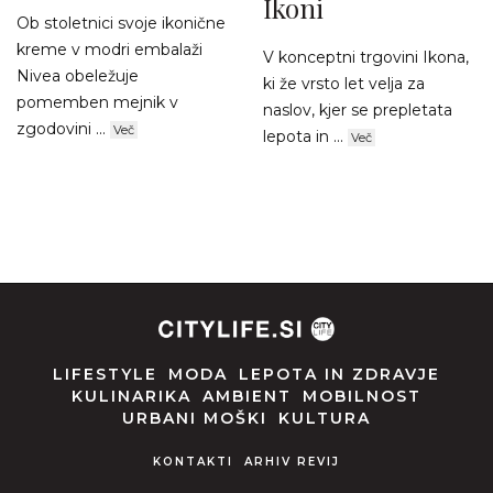
Ikoni
Ob stoletnici svoje ikonične
kreme v modri embalaži
V konceptni trgovini Ikona,
Nivea obeležuje
ki že vrsto let velja za
pomemben mejnik v
naslov, kjer se prepletata
zgodovini ...
Več
lepota in ...
Več
LIFESTYLE
MODA
LEPOTA IN ZDRAVJE
KULINARIKA
AMBIENT
MOBILNOST
URBANI MOŠKI
KULTURA
KONTAKTI
ARHIV REVIJ