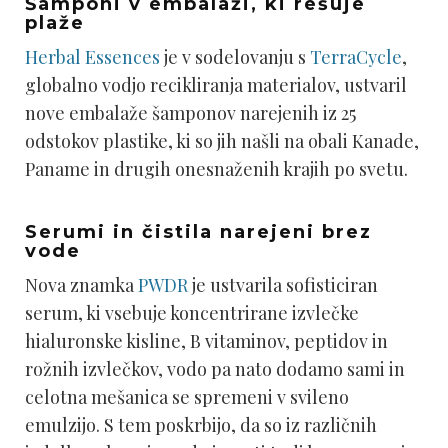
Šamponi v embalaži, ki rešuje
plaže
Herbal Essences
je v sodelovanju s
TerraCycle
,
globalno vodjo recikliranja materialov, ustvaril
nove embalaže šamponov narejenih iz 25
odstokov plastike, ki so jih našli na obali Kanade,
Paname in drugih onesnaženih krajih po svetu.
Serumi in čistila narejeni brez
vode
Nova znamka
PWDR
je ustvarila sofisticiran
serum, ki vsebuje koncentrirane izvlečke
hialuronske kisline, B vitaminov, peptidov in
rožnih izvlečkov, vodo pa nato dodamo sami in
celotna mešanica se spremeni v svileno
emulzijo. S tem poskrbijo, da so iz različnih