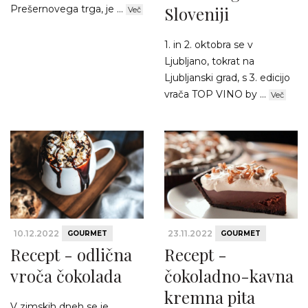
Prešernovega trga, je ...
Sloveniji
Več
1. in 2. oktobra se v
Ljubljano, tokrat na
Ljubljanski grad, s 3. edicijo
vrača TOP VINO by ...
Več
10.12.2022
23.11.2022
GOURMET
GOURMET
Recept - odlična
Recept -
vroča čokolada
čokoladno-kavna
kremna pita
V zimskih dneh se je