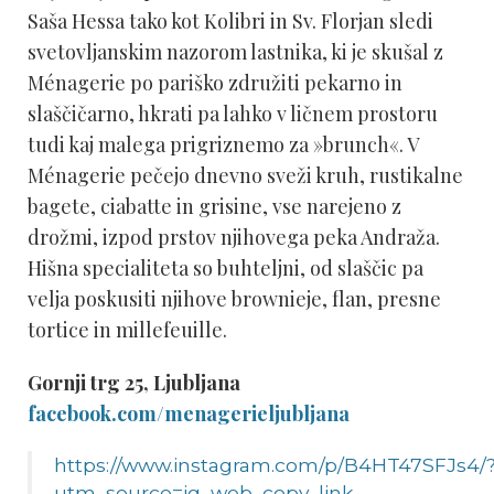
Saša Hessa tako kot Kolibri in Sv. Florjan sledi
svetovljanskim nazorom lastnika, ki je skušal z
Ménagerie po pariško združiti pekarno in
slaščičarno, hkrati pa lahko v ličnem prostoru
tudi kaj malega prigriznemo za »brunch«. V
Ménagerie pečejo dnevno sveži kruh, rustikalne
bagete, ciabatte in grisine, vse narejeno z
drožmi, izpod prstov njihovega peka Andraža.
Hišna specialiteta so buhteljni, od slaščic pa
velja poskusiti njihove brownieje, flan, presne
tortice in millefeuille.
Gornji trg 25, Ljubljana
facebook.com/menagerieljubljana
https://www.instagram.com/p/B4HT47SFJs4/
utm_source=ig_web_copy_link