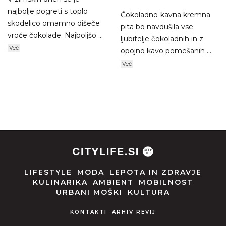
najbolje pogreti s toplo
Čokoladno-kavna kremna
skodelico omamno dišeče
pita bo navdušila vse
vroče čokolade. Najboljšo ...
ljubitelje čokoladnih in z
Več
opojno kavo pomešanih ...
Več
LIFESTYLE
MODA
LEPOTA IN ZDRAVJE
KULINARIKA
AMBIENT
MOBILNOST
URBANI MOŠKI
KULTURA
KONTAKTI
ARHIV REVIJ