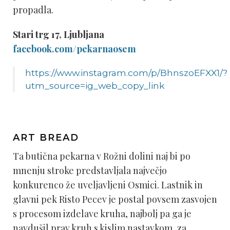
propadla.
Stari trg 17, Ljubljana
facebook.com/pekarnaosem
https://www.instagram.com/p/BhnszoEFXX1/?
utm_source=ig_web_copy_link
ART BREAD
Ta butična pekarna v Rožni dolini naj bi po
mnenju stroke predstavljala največjo
konkurenco že uveljavljeni Osmici. Lastnik in
glavni pek Risto Pecev je postal povsem zasvojen
s procesom izdelave kruha, najbolj pa ga je
navdušil prav kruh s kislim nastavkom, za