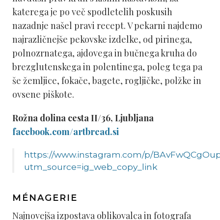
katerega je po več spodletelih poskusih
nazadnje našel pravi recept. V pekarni najdemo
najrazličnejše pekovske izdelke, od pirinega,
polnozrnatega, ajdovega in bučnega kruha do
brezglutenskega in polentinega, poleg tega pa
še žemljice, fokače, bagete, rogljičke, polžke in
ovsene piškote.
Rožna dolina cesta II/36, Ljubljana
facebook.com/artbread.si
https://www.instagram.com/p/BAvFwQCgOup
utm_source=ig_web_copy_link
MÉNAGERIE
Najnovejša izpostava oblikovalca in fotografa