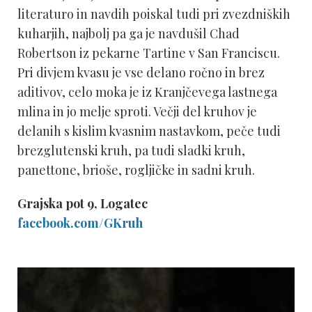
literaturo in navdih poiskal tudi pri zvezdniških
kuharjih, najbolj pa ga je navdušil Chad
Robertson iz pekarne Tartine v San Franciscu.
Pri divjem kvasu je vse delano ročno in brez
aditivov, celo moka je iz Kranjčevega lastnega
mlina in jo melje sproti. Večji del kruhov je
delanih s kislim kvasnim nastavkom, peče tudi
brezglutenski kruh, pa tudi sladki kruh,
panettone, brioše, rogljičke in sadni kruh.
Grajska pot 9, Logatec
facebook.com/GKruh