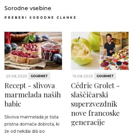
Sorodne vsebine
PREBERI SORODNE ČLANKE
25.08.2025
19.08.2025
GOURMET
GOURMET
Recept - slivova
Cédric Grolet -
marmelada naših
slaščičarski
babic
superzvezdnik
nove francoske
Slivova marmelada je tista
generacije
pristna domača dobrota, ki
že od nekdaj diši po