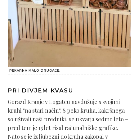
PEKARNA MALO DRUGAČE.
PRI DIVJEM KVASU
Gorazd Kranjc v Logatcu navdušuje s svojimi
kruhi "na stari način". S peko kruha, kakršnega
so uživali naši predniki, se ukvarja sedmo leto –
pred tem je 15 let risal računalniške grafike.
Nato se je iz ljubezni do kruha zakopal v