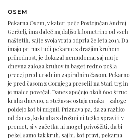
OSEM
Pekarna Osem, v kateri peče Postojnčan Andrej
Gerželj, ima daleč najdaljšo kilometrino od vseh
naštetih, saj je svoja vrata odprla že leta 2013. Da
imajo pri nas tudi pekarne z dražjim kruhom
prihodnost, je dokazal nemudoma, saj mu je
dnevna zaloga kruhov in baget redno pošla
precej pred uradnim zapiralnim časom. Pekarno
je pred časom z Gornjega preselil na Stari trg in
je malce povečal. Danes spečejo okoli 600 štruc
kruha dnevno, a »težava« ostaja enaka – zaloge
poidejo kot bi mignil. Priznava pa, da za razliko
od danes, ko kruha z drožmi ni težko spraviti v
promet, si v začetku ni mogel privoščiti, da bi
pekel samo tak kruh, saj bi, kot pravi, pekarna