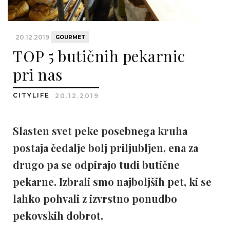
20.12.2019
GOURMET
TOP 5 butičnih pekarnic
pri nas
CITYLIFE
20.12.2019
Slasten svet peke posebnega kruha
postaja čedalje bolj priljubljen, ena za
drugo pa se odpirajo tudi butične
pekarne. Izbrali smo najboljših pet, ki se
lahko pohvali z izvrstno ponudbo
pekovskih dobrot.