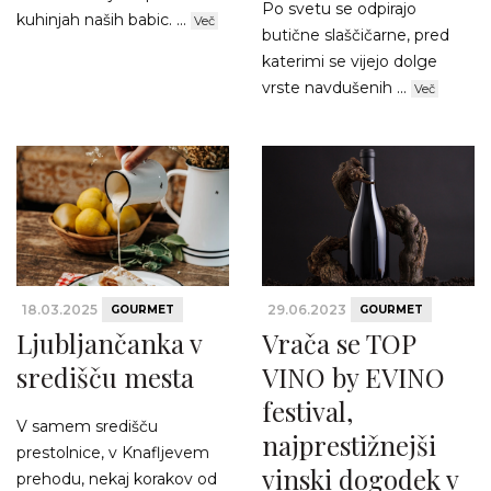
Po svetu se odpirajo
kuhinjah naših babic. ...
Več
butične slaščičarne, pred
katerimi se vijejo dolge
vrste navdušenih ...
Več
18.03.2025
29.06.2023
GOURMET
GOURMET
Ljubljančanka v
Vrača se TOP
središču mesta
VINO by EVINO
festival,
V samem središču
najprestižnejši
prestolnice, v Knafljevem
vinski dogodek v
prehodu, nekaj korakov od