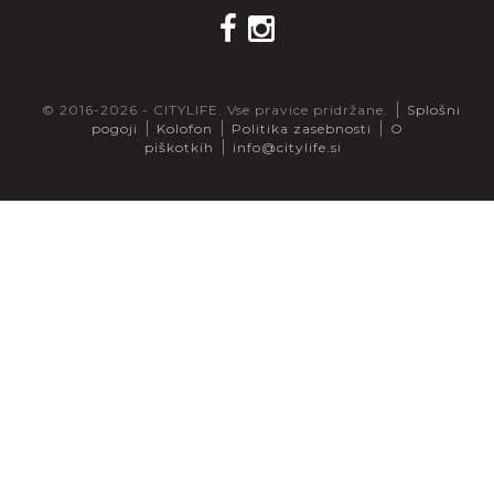
© 2016-2026 - CITYLIFE. Vse pravice pridržane.
Splošni
pogoji
Kolofon
Politika zasebnosti
O
piškotkih
info@citylife.si