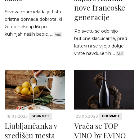
nove francoske
Slivova marmelada je tista
generacije
pristna domača dobrota, ki
že od nekdaj diši po
Po svetu se odpirajo
kuhinjah naših babic. ...
Več
butične slaščičarne, pred
katerimi se vijejo dolge
vrste navdušenih ...
Več
18.03.2025
29.06.2023
GOURMET
GOURMET
Ljubljančanka v
Vrača se TOP
središču mesta
VINO by EVINO