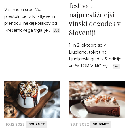
festival,
V samem središču
najprestižnejši
prestolnice, v Knafljevem
vinski dogodek v
prehodu, nekaj korakov od
Prešernovega trga, je ...
Sloveniji
Več
1. in 2. oktobra se v
Ljubljano, tokrat na
Ljubljanski grad, s 3. edicijo
vrača TOP VINO by ...
Več
10.12.2022
23.11.2022
GOURMET
GOURMET