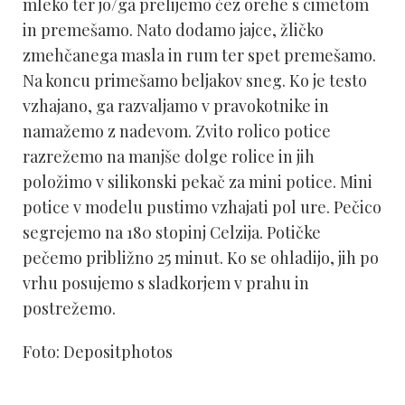
mleko ter jo/ga prelijemo čez orehe s cimetom
in premešamo. Nato dodamo jajce, žličko
zmehčanega masla in rum ter spet premešamo.
Na koncu primešamo beljakov sneg. Ko je testo
vzhajano, ga razvaljamo v pravokotnike in
namažemo z nadevom. Zvito rolico potice
razrežemo na manjše dolge rolice in jih
položimo v silikonski pekač za mini potice. Mini
potice v modelu pustimo vzhajati pol ure. Pečico
segrejemo na 180 stopinj Celzija. Potičke
pečemo približno 25 minut. Ko se ohladijo, jih po
vrhu posujemo s sladkorjem v prahu in
postrežemo.
Foto: Depositphotos