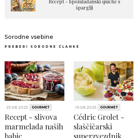
Recept - Spomladanski quiche s
šparglji
Sorodne vsebine
PREBERI SORODNE ČLANKE
25.08.2025
19.08.2025
GOURMET
GOURMET
Recept - slivova
Cédric Grolet -
marmelada naših
slaščičarski
babic
superzvezdnik