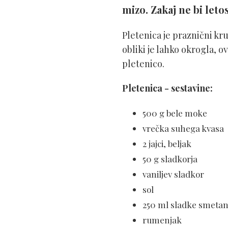
mizo. Zakaj ne bi leto
Pletenica je praznični kr
obliki je lahko okrogla, o
pletenico.
Pletenica - sestavine:
500 g bele moke
vrečka suhega kvasa
2 jajci, beljak
50 g sladkorja
vaniljev sladkor
sol
250 ml sladke smeta
rumenjak