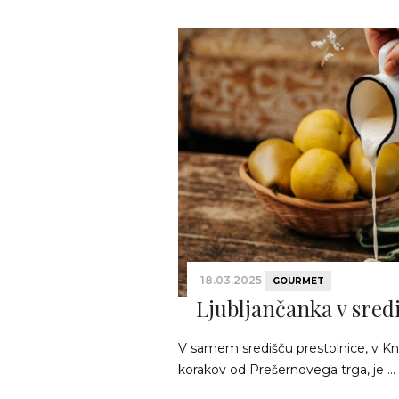
18.03.2025
GOURMET
Ljubljančanka v sred
V samem središču prestolnice, v Kn
korakov od Prešernovega trga, je ...