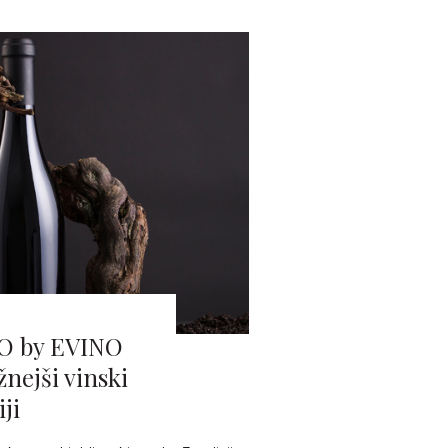
NO by EVINO
žnejši vinski
ji