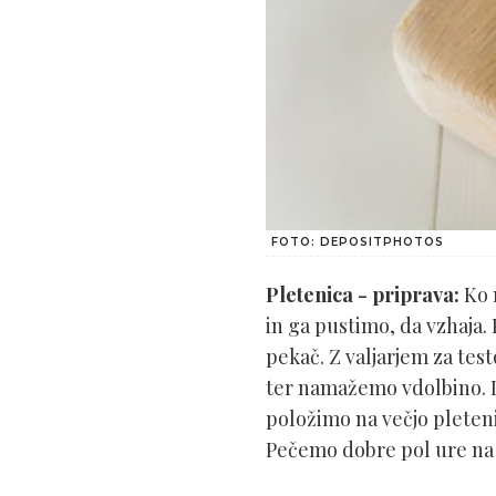
FOTO: DEPOSITPHOTOS
Pletenica - priprava:
Ko 
in ga pustimo, da vzhaja.
pekač. Z valjarjem za te
ter namažemo vdolbino. Iz 
položimo na večjo pleteni
Pečemo dobre pol ure na 