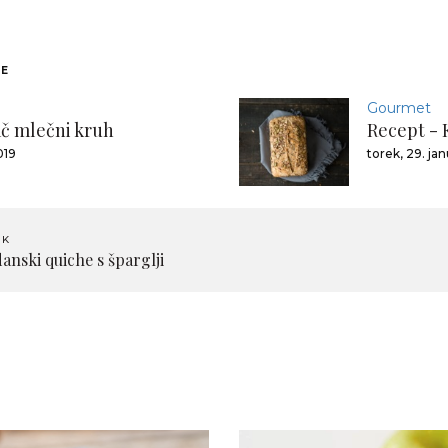
NE
Gourmet
č mlečni kruh
Recept - 
019
torek, 29. ja
EK
nski quiche s šparglji