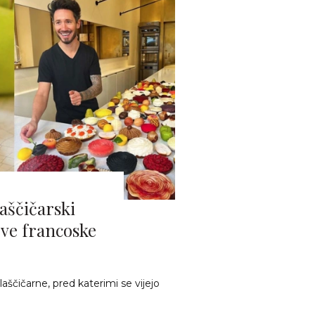
laščičarski
ve francoske
aščičarne, pred katerimi se vijejo