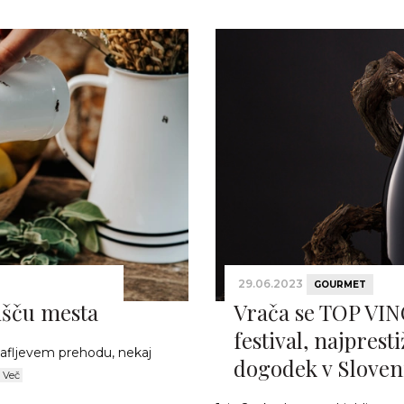
29.06.2023
GOURMET
išču mesta
Vrača se TOP VI
festival, najpresti
afljevem prehodu, nekaj
dogodek v Sloveni
Več