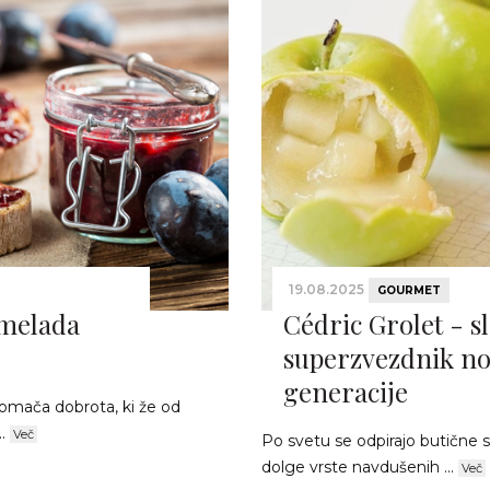
19.08.2025
GOURMET
rmelada
Cédric Grolet - s
superzvezdnik no
generacije
domača dobrota, ki že od
..
Več
Po svetu se odpirajo butične sl
dolge vrste navdušenih ...
Več