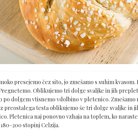
moko presejemo čez sito, jo zmešamo s suhim kvasom. 
 Pregnetemo. Oblikujemo tri dolge svaljke in jih prepl
sto po dolgem vtisnemo vdolbino v pletenico. Zmešamo 
preostalega testa oblikujemo še tri dolge svaljke in jih
co. Pletenica naj ponovno vzhaja na toplem, ko naraste
180–200 stopinj Celzija.