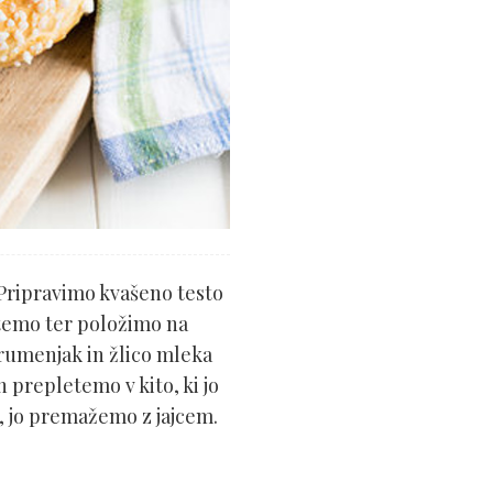
Pripravimo kvašeno testo
etemo ter položimo na
rumenjak in žlico mleka
 prepletemo v kito, ki jo
, jo premažemo z jajcem.