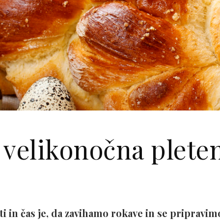
 velikonočna plete
ati in čas je, da zavihamo rokave in se pripravi