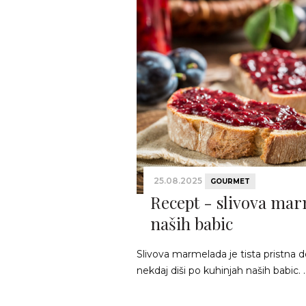
25.08.2025
GOURMET
Recept - slivova ma
naših babic
Slivova marmelada je tista pristna 
nekdaj diši po kuhinjah naših babic. .