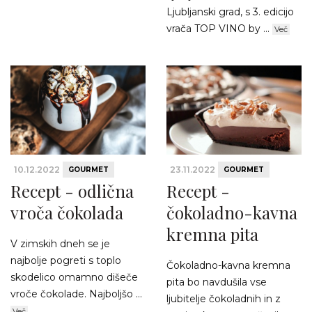
Ljubljanski grad, s 3. edicijo
vrača TOP VINO by ...
Več
10.12.2022
23.11.2022
GOURMET
GOURMET
Recept - odlična
Recept -
vroča čokolada
čokoladno-kavna
kremna pita
V zimskih dneh se je
najbolje pogreti s toplo
Čokoladno-kavna kremna
skodelico omamno dišeče
pita bo navdušila vse
vroče čokolade. Najboljšo ...
ljubitelje čokoladnih in z
Več