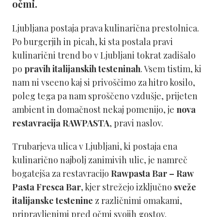
očmi.
Ljubljana postaja prava kulinarična prestolnica.
Po burgerjih in picah, ki sta postala pravi
kulinarični trend bo v Ljubljani tokrat zadišalo
po
pravih italijanskih testeninah
. Vsem tistim, ki
nam ni vseeno kaj si privoščimo za hitro kosilo,
poleg tega pa nam sproščeno vzdušje, prijeten
ambient in domačnost nekaj pomenijo, je
nova
restavracija RAWPASTA
, pravi naslov.
Trubarjeva ulica v Ljubljani, ki postaja ena
kulinarično najbolj zanimivih ulic, je namreč
bogatejša za restavracijo
Rawpasta Bar – Raw
Pasta Fresca Bar
, kjer strežejo izključno
sveže
italijanske testenine
z različnimi omakami,
pripravljenimi pred očmi svojih gostov.