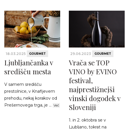
18.03.2025
29.06.2023
GOURMET
GOURMET
Ljubljančanka v
Vrača se TOP
središču mesta
VINO by EVINO
festival,
V samem središču
najprestižnejši
prestolnice, v Knafljevem
vinski dogodek v
prehodu, nekaj korakov od
Prešernovega trga, je ...
Sloveniji
Več
1. in 2. oktobra se v
Ljubljano, tokrat na