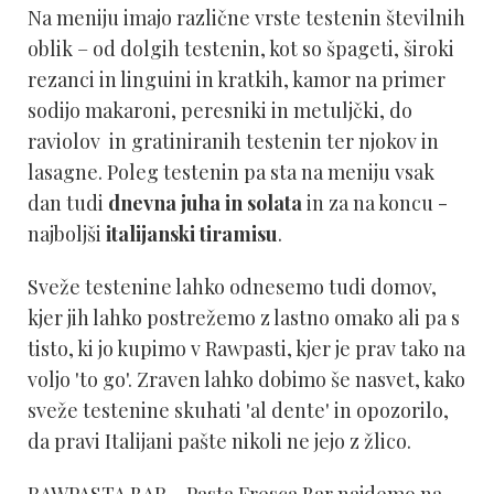
Na meniju imajo različne vrste testenin številnih
oblik – od dolgih testenin, kot so špageti, široki
rezanci in linguini in kratkih, kamor na primer
sodijo makaroni, peresniki in metuljčki, do
raviolov in gratiniranih testenin ter njokov in
lasagne. Poleg testenin pa sta na meniju vsak
dan tudi
dnevna juha in solata
in za na koncu -
najboljši
italijanski tiramisu
.
Sveže testenine lahko odnesemo tudi domov,
kjer jih lahko postrežemo z lastno omako ali pa s
tisto, ki jo kupimo v Rawpasti, kjer je prav tako na
voljo 'to go'. Zraven lahko dobimo še nasvet, kako
sveže testenine skuhati 'al dente' in opozorilo,
da pravi Italijani pašte nikoli ne jejo z žlico.
RAWPASTA BAR – Pasta Fresca Bar najdemo na