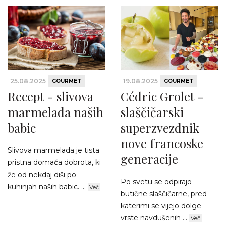
25.08.2025
19.08.2025
GOURMET
GOURMET
Recept - slivova
Cédric Grolet -
marmelada naših
slaščičarski
babic
superzvezdnik
nove francoske
Slivova marmelada je tista
generacije
pristna domača dobrota, ki
že od nekdaj diši po
Po svetu se odpirajo
kuhinjah naših babic. ...
Več
butične slaščičarne, pred
katerimi se vijejo dolge
vrste navdušenih ...
Več