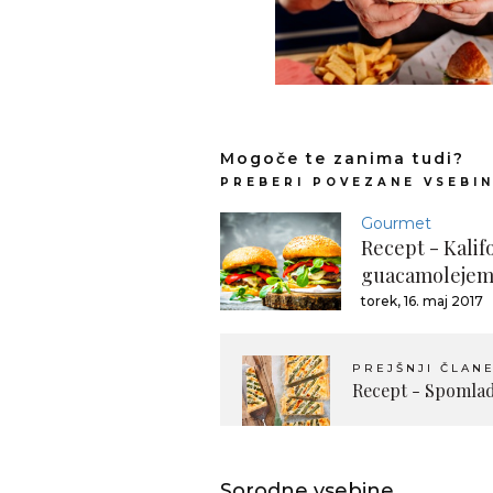
Mogoče te zanima tudi?
PREBERI POVEZANE VSEBI
Gourmet
Recept - Kalifo
guacamoleje
torek, 16. maj 2017
PREJŠNJI ČLAN
Recept - Spomlada
Sorodne vsebine