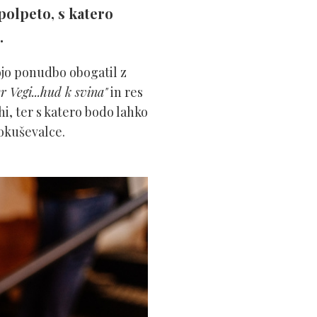
polpeto, s katero
.
ojo ponudbo obogatil z
 Vegi...hud k svina"
in res
hi, ter s katero bodo lahko
pokuševalce.