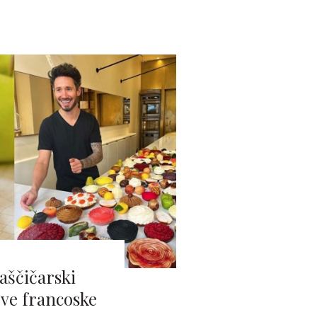
laščičarski
ve francoske