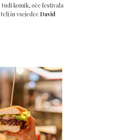
tudi komik, oče festivala
itelj in vsejedec
David