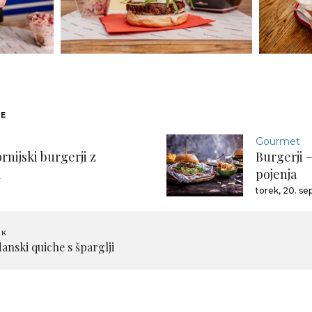
NE
Gourmet
rnijski burgerji z
Burgerji –
m
pojenja
torek, 20. s
EK
nski quiche s šparglji