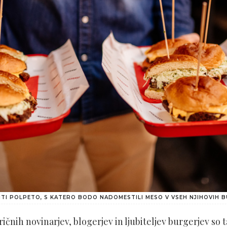
TI POLPETO, S KATERO BODO NADOMESTILI MESO V VSEH NJIHOVIH BU
ričnih novinarjev, blogerjev in ljubiteljev burgerjev so 