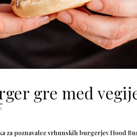
ger gre med vegij
9
ka za poznavalce vrhunskih burgerjev Hood Bur