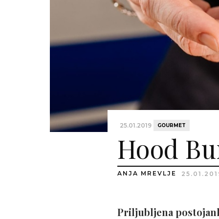
25.01.2019
GOURMET
Hood Bur
ANJA MREVLJE
25.01.201
Priljubljena postojan