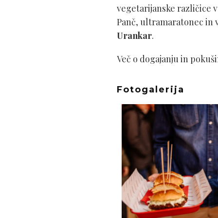
vegetarijanske različice 
Panč, ultramaratonec in 
Urankar
.
Več o dogajanju in pokušin
Fotogalerija