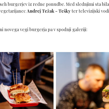
vseh burgerjev iz redne ponudbe. Med slednjimi sta bila 
vegetarijanec
Andrej Težak - Tešky
ter televizijski vod
i novega vegi burgerja pa v spodnji galeriji: