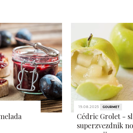
19.08.2025
GOURMET
rmelada
Cédric Grolet - s
superzvezdnik no