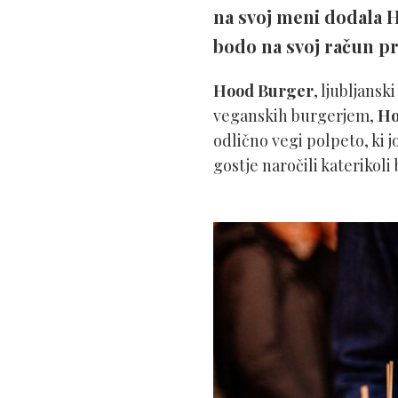
na svoj meni dodala 
bodo na svoj račun pri
Hood Burger
, ljubljans
veganskih burgerjem,
Ho
odlično vegi polpeto, ki j
gostje naročili katerikol