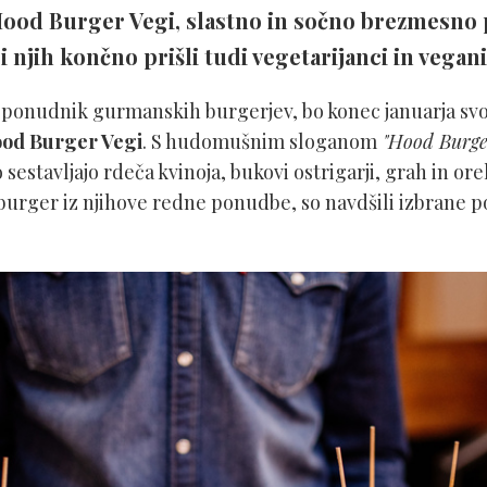
Hood Burger Vegi, slastno in sočno brezmesno 
 njih končno prišli tudi vegetarijanci in vegani
ki ponudnik gurmanskih burgerjev, bo konec januarja sv
od Burger Vegi
. S hudomušnim sloganom
"Hood Burger
o sestavljajo rdeča kvinoja, bukovi ostrigarji, grah in ore
i burger iz njihove redne ponudbe, so navdšili izbrane 