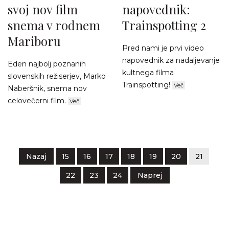
svoj nov film
napovednik:
snema v rodnem
Trainspotting 2
Mariboru
Pred nami je prvi video
napovednik za nadaljevanje
Eden najbolj poznanih
kultnega filma
slovenskih režiserjev, Marko
Trainspotting!
Več
Naberšnik, snema nov
celovečerni film.
Več
Nazaj
15
16
17
18
19
20
21
22
23
24
Naprej