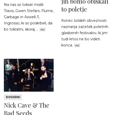
jih bomo obiskali
Na nas so tokrat mislili
to poletje
Travis, Gwen Stefani, Flume,
Garbage in Axwell /\
Konec šolskih obveznosti
Ingrosso, ki so poskrbeli, da
naznanja začetek poletnih
bo tokratni, skoraj ...
Več
glasbenih festivalov, ki jim
tudi letos ne bo videti
konca.
Več
DOGODKI
Nick Cave & The
Bad Seeds