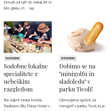
četudi od njih že nekaj let ni
bilo glasu, in ...
Več
DOGODKI
DOGODKI
Sodobne lokalne
Dobimo se na
specialitete z
"minigolfu in
nebeškim
sladoledu" v
razgledom
parku Tivoli!
Na odprti terasi hotela
Obnovljeno igrišče za
Radisson Blu Plaza Hotel v
minigolf v parku Tivoli, ki je