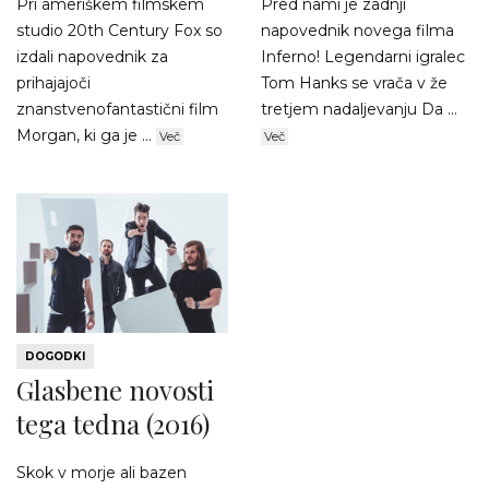
Pri ameriškem filmskem
Pred nami je zadnji
studio 20th Century Fox so
napovednik novega filma
izdali napovednik za
Inferno! Legendarni igralec
prihajajoči
Tom Hanks se vrača v že
znanstvenofantastični film
tretjem nadaljevanju Da ...
Morgan, ki ga je ...
Več
Več
DOGODKI
Glasbene novosti
tega tedna (2016)
Skok v morje ali bazen