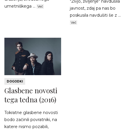
"Živjo, življenje" navdušila
umetniškega ...
Več
javnost, zdaj pa nas bo
poskusila navdušiti še z ...
Več
DOGODKI
Glasbene novosti
tega tedna (2016)
Tokratne glasbene novosti
bodo začinili povratniki, na
katere nismo pozabili,