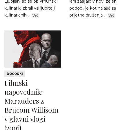
Ljubljani so se ob vrhunski
lani zasijalo v novi zeleni
kulinariki zbrali vsi ljubitelji
podobi, je kot nalašč za
kulinaričnih ...
prijetna druženja ...
Več
Več
DOGODKI
Filmski
napovednik:
Marauders z
Brucom Willisom
v glavni vlogi
(2016)