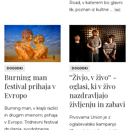
Road, v katerem bo glavni
lik, poznan iz kultne ...
Več
DOGODKI
DOGODKI
Burning man
''Živjo, v živo'' -
festival prihaja v
oglasi, ki v živo
Evropo
nazdravljajo
življenju in zabavi
Burning man, v krajši različi
in drugim imenom, prihaja
Pivovarna Union je z
v Evropo. Tridnevni festival
oglaševalsko kampanjo
druženja, svodobnega