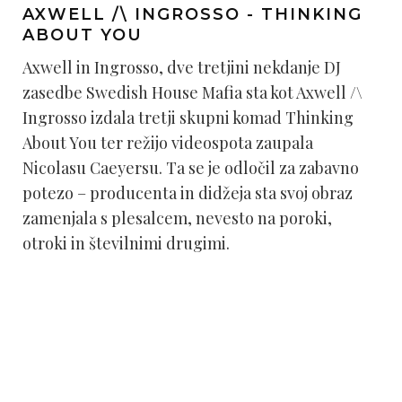
AXWELL /\ INGROSSO - THINKING
ABOUT YOU
Axwell in Ingrosso, dve tretjini nekdanje DJ
zasedbe Swedish House Mafia sta kot Axwell /\
Ingrosso izdala tretji skupni komad Thinking
About You ter režijo videospota zaupala
Nicolasu Caeyersu. Ta se je odločil za zabavno
potezo – producenta in didžeja sta svoj obraz
zamenjala s plesalcem, nevesto na poroki,
otroki in številnimi drugimi.