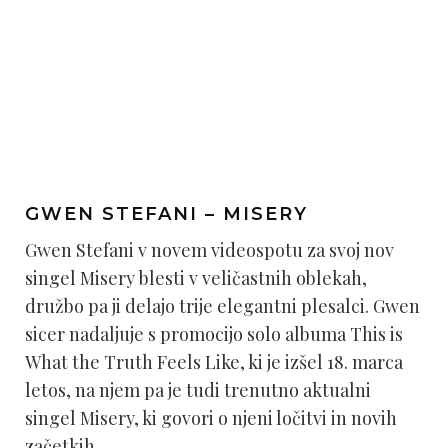
GWEN STEFANI – MISERY
Gwen Stefani v novem videospotu za svoj nov
singel Misery blesti v veličastnih oblekah,
družbo pa ji delajo trije elegantni plesalci. Gwen
sicer nadaljuje s promocijo solo albuma This is
What the Truth Feels Like, ki je izšel 18. marca
letos, na njem pa je tudi trenutno aktualni
singel Misery, ki govori o njeni ločitvi in novih
začetkih.