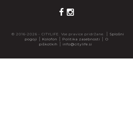
© 2016-2026 - CITYLIFE. Vse pravice pridržane.
Splošni
pogoji
Kolofon
Politika zasebnosti
O
piškotkih
info@citylife.si