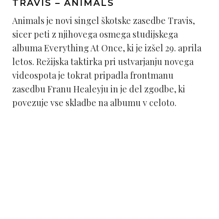
TRAVIS – ANIMALS
Animals je novi singel škotske zasedbe Travis,
sicer peti z njihovega osmega studijskega
albuma Everything At Once, ki je izšel 29. aprila
letos. Režijska taktirka pri ustvarjanju novega
videospota je tokrat pripadla frontmanu
zasedbu Franu Healeyju in je del zgodbe, ki
povezuje vse skladbe na albumu v celoto.