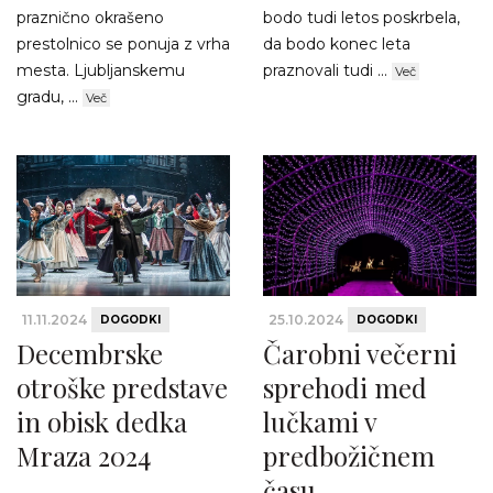
praznično okrašeno
bodo tudi letos poskrbela,
prestolnico se ponuja z vrha
da bodo konec leta
mesta. Ljubljanskemu
praznovali tudi ...
Več
gradu, ...
Več
11.11.2024
25.10.2024
DOGODKI
DOGODKI
Decembrske
Čarobni večerni
otroške predstave
sprehodi med
in obisk dedka
lučkami v
Mraza 2024
predbožičnem
času