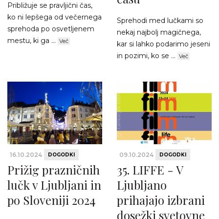
Približuje se pravljični čas,
ko ni lepšega od večernega
Sprehodi med lučkami so
sprehoda po osvetljenem
nekaj najbolj magičnega,
mestu, ki ga ...
Več
kar si lahko podarimo jeseni
in pozimi, ko se ...
Več
16.10.2024
09.10.2024
DOGODKI
DOGODKI
Prižig prazničnih
35. LIFFE - V
lučk v Ljubljani in
Ljubljano
po Sloveniji 2024
prihajajo izbrani
dosežki svetovne