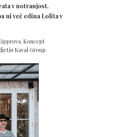
ata v notranjost.
 ni več edina Lolita v
 Eipprova. Koncept
odjetju Kaval Group.