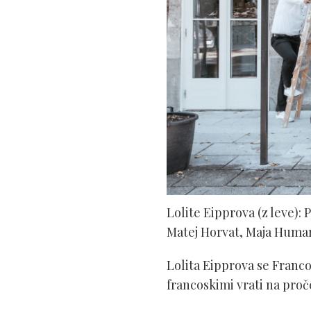
Lolite Eipprova (z leve):
Matej Horvat, Maja Humar i
Lolita Eipprova se Franco
francoskimi vrati na proče