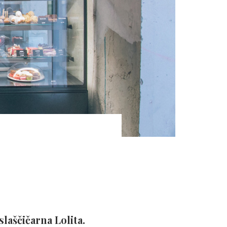
slaščičarna Lolita.