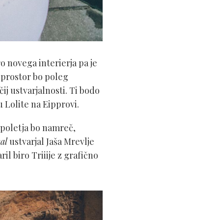
 novega interierja pa je
 prostor bo poleg
ij ustvarjalnosti. Ti bodo
 Lolite na Eipprovi.
 poletja bo namreč,
al
ustvarjal Jaša Mrevlje
ril biro Triiije z grafično