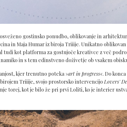
osveženo gostinsko ponudbo, oblikovanje in arhitekturo
na in Maja Humar iz biroja Triiije. Unikatno oblikovan
l tudi kot platforma za gostujoče kreativce z več področ
namiko in s tem edinstveno doživetje ob vsakem obisku
anjost, kjer trenutno poteka »
art in progress«
. Do konca
birojem Triiije, svojo prostorsko intervencijo
Lovers' De
 torej, kot je bilo že pri prvi Loliti, ko je interier ustva