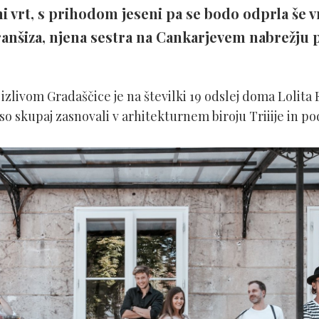
i vrt, s prihodom jeseni pa se bodo odprla še vr
ranšiza, njena sestra na Cankarjevem nabrežju pa
izlivom Gradaščice je na številki 19 odslej doma Lolita
so skupaj zasnovali v arhitekturnem biroju Triiije in p