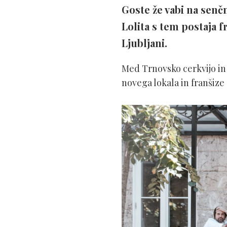
Goste že vabi na senčn
Lolita s tem postaja f
Ljubljani.
Med Trnovsko cerkvijo in 
novega lokala in franšize 