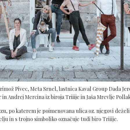
 Primož Pivec, Meta Srnel, lastnica Kaval Group Dada Jer
n Andrej Mercina iz biroja Triiije in Jaša Mrevlje Pollak
zu, po katerem je poimenovana ulica oz. njegovi deželi,
lju in s trojno simboliko označuje tudi biro Triiije.