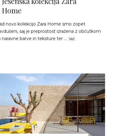
Jesenska kolekcija Zara
Home
ad novo kolekcijo Zara Home smo zopet
avdušeni, saj je preprostost izražena z občutkom
 naravne barve in teksture ter ...
Več