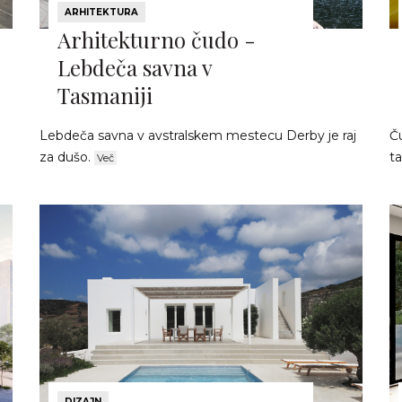
ARHITEKTURA
Arhitekturno čudo -
Lebdeča savna v
Tasmaniji
Lebdeča savna v avstralskem mestecu Derby je raj
Ču
za dušo.
t
Več
DIZAJN