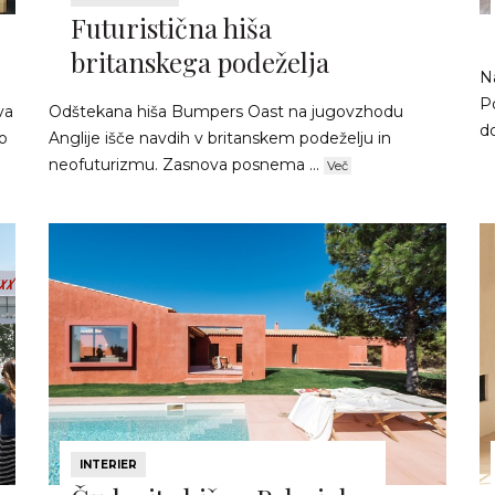
Futuristična hiša
britanskega podeželja
Na
P
va
Odštekana hiša Bumpers Oast na jugovzhodu
d
mo
Anglije išče navdih v britanskem podeželju in
neofuturizmu. Zasnova posnema ...
Več
INTERIER