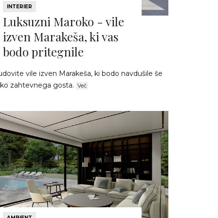
INTERIER
Luksuzni Maroko - vile
izven Marakeša, ki vas
bodo pritegnile
dovite vile izven Marakeša, ki bodo navdušile še
ako zahtevnega gosta.
Več
AMBIENT