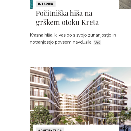
INTERIER
Počitniška hiša na
grškem otoku Kreta
Krasna hiša, ki vas bo s svojo zunanjostjo in
notranjostjo povsem navdušila.
Več
ARHITEKTURA