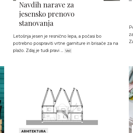
Navdih narave za
jesensko prenovo
stanovanja
i
Po
za
Letošnja jesen je resnično lepa, a počasi bo
Za
potrebno pospraviti vrtne garniture in brisače za na
plažo. Zdaj je tudi pravi ...
Več
ARHITEKTURA