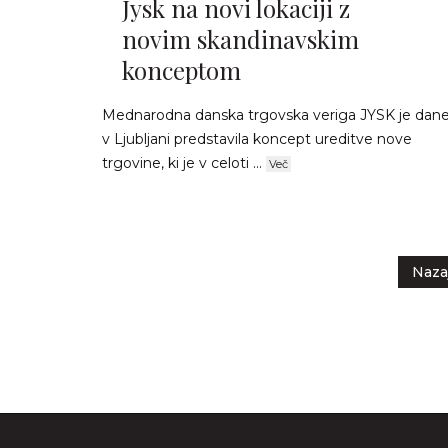
Jysk na novi lokaciji z
novim skandinavskim
konceptom
Mednarodna danska trgovska veriga JYSK je dan
v Ljubljani predstavila koncept ureditve nove
trgovine, ki je v celoti ...
Več
Naza