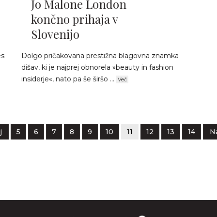
Jo Malone London
končno prihaja v
Slovenijo
es
Dolgo pričakovana prestižna blagovna znamka
dišav, ki je najprej obnorela »beauty in fashion
insiderje«, nato pa še širšo ...
Več
j
5
6
7
8
9
10
11
12
13
14
N