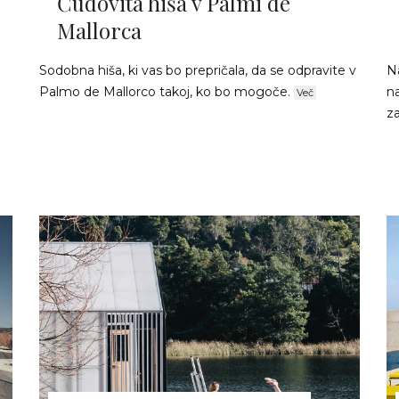
Čudovita hiša v Palmi de
Mallorca
Sodobna hiša, ki vas bo prepričala, da se odpravite v
N
Palmo de Mallorco takoj, ko bo mogoče.
n
Več
za