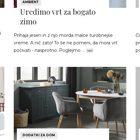
AMBIENT
Uredimo vrt za bogato
zimo
i
Prihaja jesen in z njo morda malce turobnejše
Č
vreme. A nič zato! To še ne pomeni, da mora vrt
pr
počivati - nasprotno. Poglejmo ...
po
Več
DODATKI ZA DOM