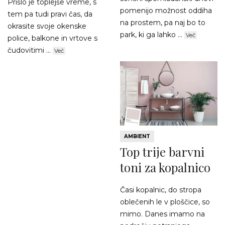
Prišlo je toplejše vreme, s
pomenijo možnost oddiha
tem pa tudi pravi čas, da
na prostem, pa naj bo to
okrasite svoje okenske
park, ki ga lahko ...
Več
police, balkone in vrtove s
čudovitimi ...
Več
AMBIENT
Top trije barvni
toni za kopalnico
Časi kopalnic, do stropa
oblečenih le v ploščice, so
mimo. Danes imamo na