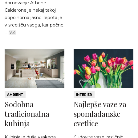
domovanje Athene
Calderone je nekaj takoj
popolnoma jasno: lepota je
v središču vsega, kar počne.
...
Več
AMBIENT
INTERIER
Sodobna
Najlepše vaze za
tradicionalna
spomladanske
kuhinja
cvetlice
Kuhinja je duša vsakega
Čudovite vaze, različnih