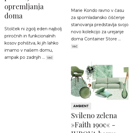
opremljanja
Marie Kondo ravno v času
doma
za spomladansko čiščenje
stanovanja predstavlja svojo
Stolček ni zgolj eden najbolj
novo kolekcijo za urejanje
priročnih in funkcionalnih
doma Container Store ...
kosov pohištva, ki jih lahko
Več
imamo v našem domu,
ampak po zadnjih ...
Več
AMBIENT
Svileno zelena
»Faith 190c« -