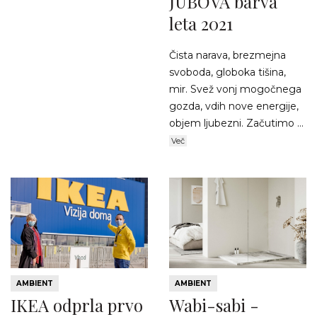
JUBOVA barva
leta 2021
Čista narava, brezmejna
svoboda, globoka tišina,
mir. Svež vonj mogočnega
gozda, vdih nove energije,
objem ljubezni. Začutimo ...
Več
AMBIENT
AMBIENT
IKEA odprla prvo
Wabi-sabi -