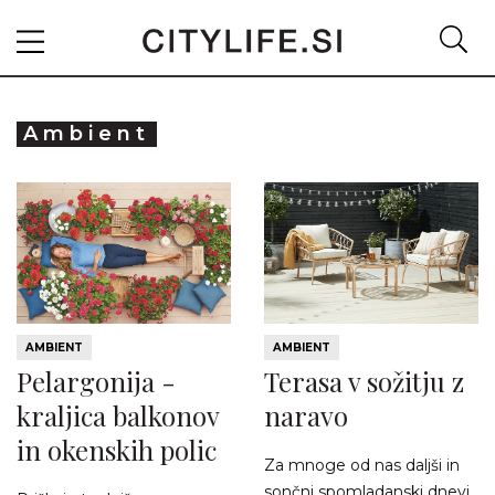
Ambient
AMBIENT
AMBIENT
Pelargonija -
Terasa v sožitju z
kraljica balkonov
naravo
in okenskih polic
Za mnoge od nas daljši in
sončni spomladanski dnevi