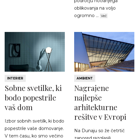
področju notranjega
oblikovanja na voljo
ogromno ...
Več
INTERIER
AMBIENT
Sobne svetilke, ki
Nagrajene
bodo popestrile
najlepše
vaš dom
arhitekturne
rešitve v Evropi
Izbor sobnih svetilk, ki bodo
popestrile vaše domovanje.
Na Dunaju so že četrtič
V tem času, ko smo večino
zapored razglasili