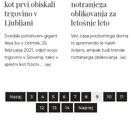
kot prvi obiskali
notranjega
trgovino v
oblikovanja za
Ljubljani
letošnje leto
Švedski pohištveni gigant
Več časa preživetega doma
Ikea bo v četrtek, 25.
ni spremenilo le naših
februarja 2021, odprl svojo
življenj, ampak tudi trende
trgovino v Sloveniji, tako v
notranjega oblikovanja.
Več
spletni kot fizični ...
Več
Nazaj
3
4
5
6
7
8
9
10
11
12
13
14
Naprej