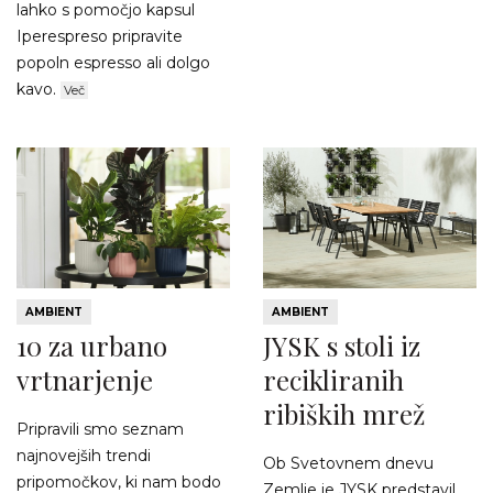
lahko s pomočjo kapsul
Iperespreso pripravite
popoln espresso ali dolgo
kavo.
Več
AMBIENT
AMBIENT
10 za urbano
JYSK s stoli iz
vrtnarjenje
recikliranih
ribiških mrež
Pripravili smo seznam
najnovejših trendi
Ob Svetovnem dnevu
pripomočkov, ki nam bodo
Zemlje je JYSK predstavil