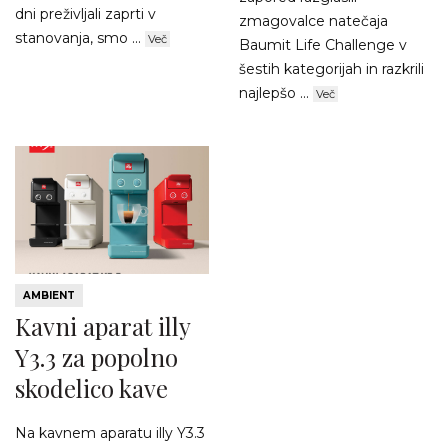
dni preživljali zaprti v
zmagovalce natečaja
stanovanja, smo ...
Več
Baumit Life Challenge v
šestih kategorijah in razkrili
najlepšo ...
Več
AMBIENT
Kavni aparat illy
Y3.3 za popolno
skodelico kave
Na kavnem aparatu illy Y3.3