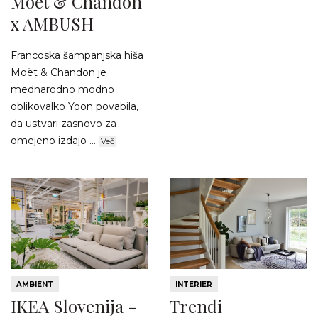
Moët & Chandon
x AMBUSH
Francoska šampanjska hiša
Moët & Chandon je
mednarodno modno
oblikovalko Yoon povabila,
da ustvari zasnovo za
omejeno izdajo ...
Več
AMBIENT
INTERIER
IKEA Slovenija -
Trendi