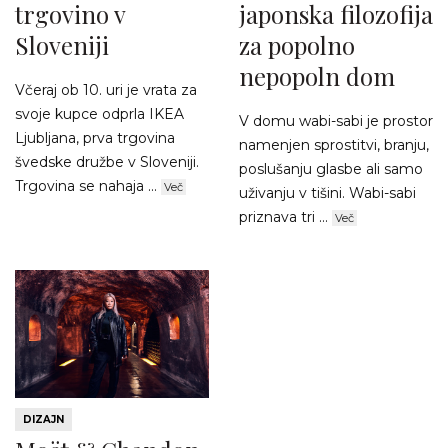
trgovino v
japonska filozofija
Sloveniji
za popolno
nepopoln dom
Včeraj ob 10. uri je vrata za
svoje kupce odprla IKEA
V domu wabi-sabi je prostor
Ljubljana, prva trgovina
namenjen sprostitvi, branju,
švedske družbe v Sloveniji.
poslušanju glasbe ali samo
Trgovina se nahaja ...
Več
uživanju v tišini. Wabi-sabi
priznava tri ...
Več
DIZAJN