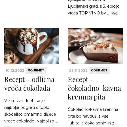
Ljubljanski grad, s 3. edicijo
vrača TOP VINO by ...
Več
10.12.2022
23.11.2022
GOURMET
GOURMET
Recept - odlična
Recept -
vroča čokolada
čokoladno-kavna
kremna pita
V zimskih dneh se je
najbolje pogreti s toplo
Čokoladno-kavna kremna
skodelico omamno dišeče
pita bo navdušila vse
vroče čokolade. Najboljšo ...
ljubitelje čokoladnih in z