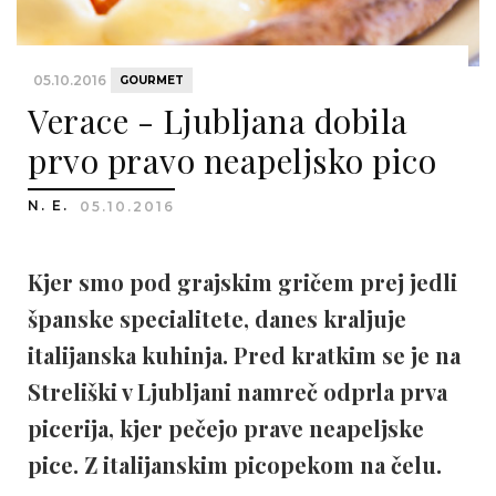
05.10.2016
GOURMET
Verace - Ljubljana dobila
prvo pravo neapeljsko pico
N. E.
05.10.2016
Kjer smo pod grajskim gričem prej jedli
španske specialitete, danes kraljuje
italijanska kuhinja. Pred kratkim se je na
Streliški v Ljubljani namreč odprla prva
picerija, kjer pečejo prave neapeljske
pice. Z italijanskim picopekom na čelu.