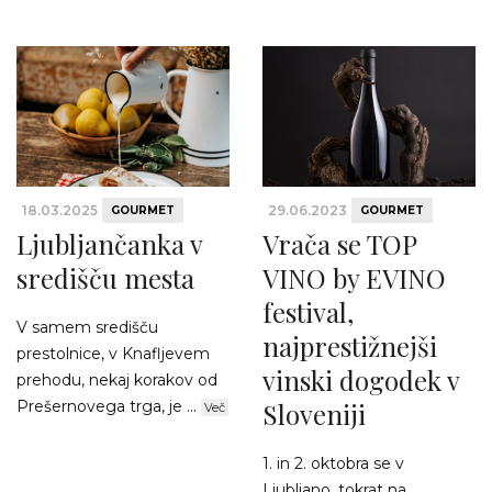
18.03.2025
29.06.2023
GOURMET
GOURMET
Ljubljančanka v
Vrača se TOP
središču mesta
VINO by EVINO
festival,
V samem središču
najprestižnejši
prestolnice, v Knafljevem
vinski dogodek v
prehodu, nekaj korakov od
Prešernovega trga, je ...
Sloveniji
Več
1. in 2. oktobra se v
Ljubljano, tokrat na