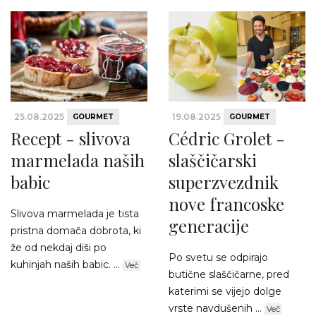
25.08.2025
19.08.2025
GOURMET
GOURMET
Recept - slivova
Cédric Grolet -
marmelada naših
slaščičarski
babic
superzvezdnik
nove francoske
Slivova marmelada je tista
generacije
pristna domača dobrota, ki
že od nekdaj diši po
Po svetu se odpirajo
kuhinjah naših babic. ...
Več
butične slaščičarne, pred
katerimi se vijejo dolge
vrste navdušenih ...
Več