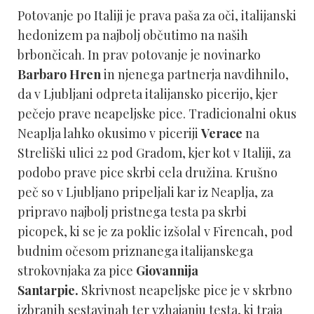
Potovanje po Italiji je prava paša za oči, italijanski
hedonizem pa najbolj občutimo na naših
brbončicah. In prav potovanje je novinarko
Barbaro Hren
in njenega partnerja navdihnilo,
da v Ljubljani odpreta italijansko picerijo, kjer
pečejo prave neapeljske pice. Tradicionalni okus
Neaplja lahko okusimo v piceriji
Verace
na
Streliški ulici 22 pod Gradom, kjer kot v Italiji, za
podobo prave pice skrbi cela družina. Krušno
peč so v Ljubljano pripeljali kar iz Neaplja, za
pripravo najbolj pristnega testa pa skrbi
picopek, ki se je za poklic izšolal v Firencah, pod
budnim očesom priznanega italijanskega
strokovnjaka za pice
Giovannija
Santarpie.
Skrivnost neapeljske pice je v skrbno
izbranih sestavinah ter vzhajanju testa, ki traja