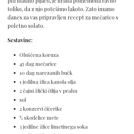
piti hladno pijačo, je hrana pomembna ravno
toliko, da z njo potešimo lakoto. Zato imamo
danes za vas pripravljen recept za mečarico s
poletno solato.
Sestavine:
Oluščena koruza
45 dag mečarice
10 dag narezanih bučk
1 jedilna žlica kanola olja
2 čajni žlički čilija v prahu
sol
2 konzervi čičerike
½ skodelice mete
3 jedilne žlice limetinega soka