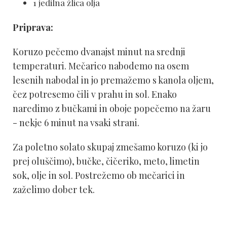
1 jedilna žlica olja
Priprava:
Koruzo pečemo dvanajst minut na srednji
temperaturi. Mečarico nabodemo na osem
lesenih nabodal in jo premažemo s kanola oljem,
čez potresemo čili v prahu in sol. Enako
naredimo z bučkami in oboje popečemo na žaru
- nekje 6 minut na vsaki strani.
Za poletno solato skupaj zmešamo koruzo (ki jo
prej oluščimo), bučke, čičeriko, meto, limetin
sok, olje in sol. Postrežemo ob mečarici in
zaželimo dober tek.