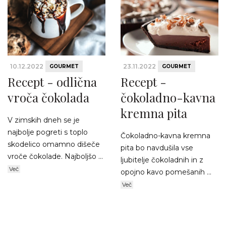
10.12.2022
23.11.2022
GOURMET
GOURMET
Recept - odlična
Recept -
vroča čokolada
čokoladno-kavna
kremna pita
V zimskih dneh se je
najbolje pogreti s toplo
Čokoladno-kavna kremna
skodelico omamno dišeče
pita bo navdušila vse
vroče čokolade. Najboljšo ...
ljubitelje čokoladnih in z
Več
opojno kavo pomešanih ...
Več