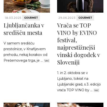
18.03.2025
29.06.2023
GOURMET
GOURMET
Ljubljančanka v
Vrača se TOP
središču mesta
VINO by EVINO
festival,
V samem središču
najprestižnejši
prestolnice, v Knafljevem
vinski dogodek v
prehodu, nekaj korakov od
Prešernovega trga, je ...
Sloveniji
Več
1. in 2. oktobra se v
Ljubljano, tokrat na
Ljubljanski grad, s 3. edicijo
vrača TOP VINO by ...
Več