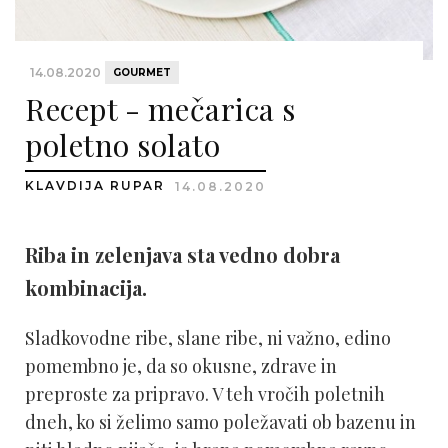
14.08.2020
GOURMET
Recept - mečarica s
poletno solato
KLAVDIJA RUPAR
14.08.2020
Riba in zelenjava sta vedno dobra
kombinacija.
Sladkovodne ribe, slane ribe, ni važno, edino
pomembno je, da so okusne, zdrave in
preproste za pripravo. V teh vročih poletnih
dneh, ko si želimo samo poležavati ob bazenu in