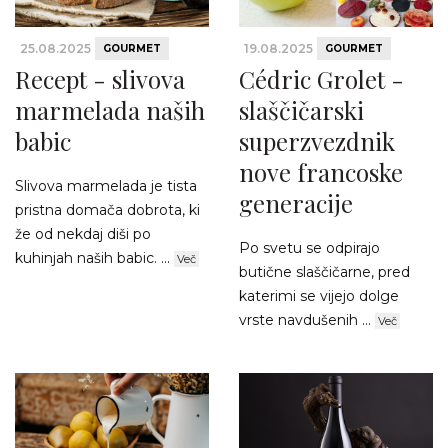
25.08.2025
19.08.2025
GOURMET
GOURMET
Recept - slivova
Cédric Grolet -
marmelada naših
slaščičarski
babic
superzvezdnik
nove francoske
Slivova marmelada je tista
generacije
pristna domača dobrota, ki
že od nekdaj diši po
Po svetu se odpirajo
kuhinjah naših babic. ...
Več
butične slaščičarne, pred
katerimi se vijejo dolge
vrste navdušenih ...
Več