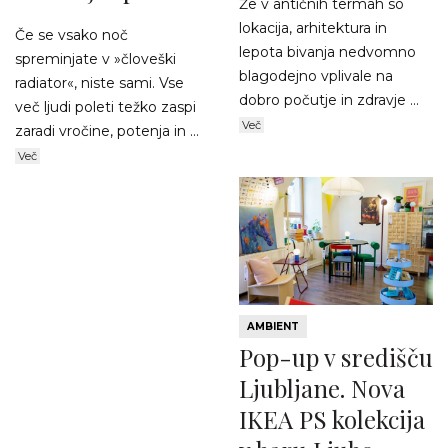
Že v antičnih termah so
lokacija, arhitektura in
Če se vsako noč
lepota bivanja nedvomno
spreminjate v »človeški
blagodejno vplivale na
radiator«, niste sami. Vse
dobro počutje in zdravje ...
več ljudi poleti težko zaspi
Več
zaradi vročine, potenja in ...
Več
AMBIENT
Pop-up v središču
Ljubljane. Nova
IKEA PS kolekcija