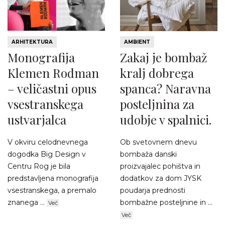
ARHITEKTURA
AMBIENT
Monografija
Zakaj je bombaž
Klemen Rodman
kralj dobrega
– veličastni opus
spanca? Naravna
vsestranskega
posteljnina za
ustvarjalca
udobje v spalnici.
V okviru celodnevnega
Ob svetovnem dnevu
dogodka Big Design v
bombaža danski
Centru Rog je bila
proizvajalec pohištva in
predstavljena monografija
dodatkov za dom JYSK
vsestranskega, a premalo
poudarja prednosti
znanega ...
bombažne posteljnine in ...
Več
Več