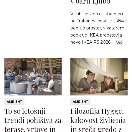
v baru Ljubo.
V ljubljanskem Ljubo baru
na Trubarjevi cesti je zaživel
pop-up prostor, v katerem
podjetje IKEA predstavlja
novo IKEA PS 2026 ...
Več
AMBIENT
AMBIENT
To so letošnji
Filozofija Hygge,
trendi pohištva za
kakovost življenja
terase, vrtove in
in sreča gredo z