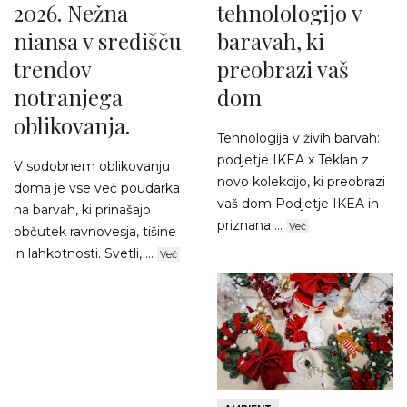
2026. Nežna
tehnolologijo v
niansa v središču
baravah, ki
trendov
preobrazi vaš
notranjega
dom
oblikovanja.
Tehnologija v živih barvah:
podjetje IKEA x Teklan z
V sodobnem oblikovanju
novo kolekcijo, ki preobrazi
doma je vse več poudarka
vaš dom Podjetje IKEA in
na barvah, ki prinašajo
priznana ...
Več
občutek ravnovesja, tišine
in lahkotnosti. Svetli, ...
Več