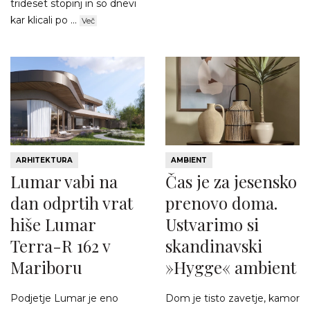
trideset stopinj in so dnevi
kar klicali po ...
Več
ARHITEKTURA
AMBIENT
Lumar vabi na
Čas je za jesensko
dan odprtih vrat
prenovo doma.
hiše Lumar
Ustvarimo si
Terra-R 162 v
skandinavski
Mariboru
»Hygge« ambient
Podjetje Lumar je eno
Dom je tisto zavetje, kamor