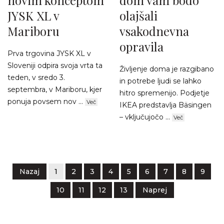
novim konceptom
dom vam bodo
JYSK XL v
olajšali
Mariboru
vsakodnevna
opravila
Prva trgovina JYSK XL v
Sloveniji odpira svoja vrta ta
Življenje doma je razgibano
teden, v sredo 3.
in potrebe ljudi se lahko
septembra, v Mariboru, kjer
hitro spremenijo. Podjetje
ponuja povsem nov ...
Več
IKEA predstavlja Bäsingen
– vključujočo ...
Več
Nazaj
1
2
3
4
5
6
7
8
9
10
11
12
13
Naprej