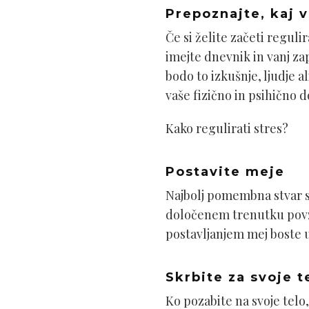
Prepoznajte, kaj v
Če si želite začeti reguli
imejte dnevnik in vanj za
bodo to izkušnje, ljudje a
vaše fizično in psihično 
Kako regulirati stres?
Postavite meje
Najbolj pomembna stvar so
določenem trenutku povzro
postavljanjem mej boste ug
Skrbite za svoje t
Ko pozabite na svoje telo,