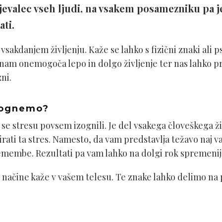
jevalec vseh ljudi, na vsakem posamezniku pa je
ati.
vsakdanjem življenju. Kaže se lahko s fizični znaki ali p
 nam onemogoča lepo in dolgo življenje ter nas lahko pr
ni.
izognemo?
se stresu povsem izognili. Je del vsakega človeškega živ
irati ta stres. Namesto, da vam predstavlja težavo naj 
mbe. Rezultati pa vam lahko na dolgi rok spremenijo 
e načine kaže v vašem telesu. Te znake lahko delimo na p