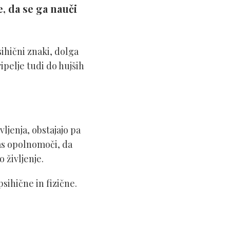
, da se ga nauči
sihični znaki, dolga
ipelje tudi do hujših
ljenja, obstajajo pa
vas opolnomoči, da
življenje.
sihične in fizične.