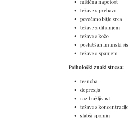
mišična napetost
težave s prebavo
povečano bitje srca
težave z dihanjem
težave s kožo
poslabšan imunski si
težave s spanjem
Psihološki znaki stresa:
tesnoba
depresija
razdražljivost
težave s koncentracij
slabši spomin