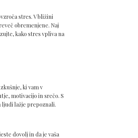
vzroča stres. V bližini
 preveč obremenjene. Naj
zujte, kako stres vpliva na
izkušnje, ki vam v
je, motivacijo in srečo. S
ljudi lažje prepoznali.
este dovolj in da je vaša