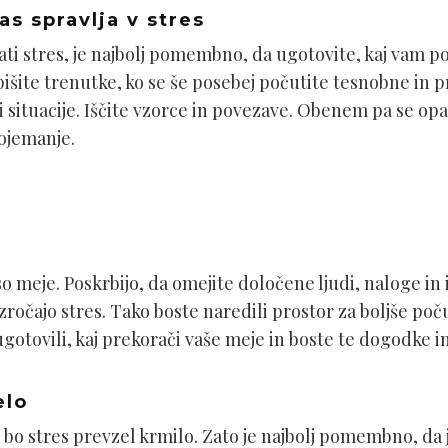
as spravlja v stres
rati stres, je najbolj pomembno, da ugotovite, kaj vam po
pišite trenutke, ko se še posebej počutite tesnobne in
li situacije. Iščite vzorce in povezave. Obenem pa se opa
dojemanje.
 meje. Poskrbijo, da omejite določene ljudi, naloge in 
čajo stres. Tako boste naredili prostor za boljše počut
otovili, kaj prekorači vaše meje in boste te dogodke in 
elo
 bo stres prevzel krmilo. Zato je najbolj pomembno, da j