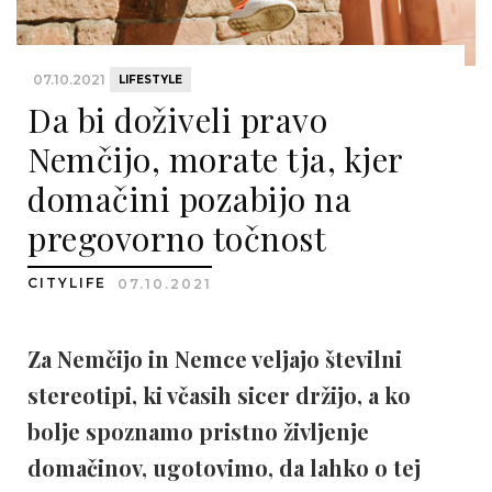
07.10.2021
LIFESTYLE
Da bi doživeli pravo
Nemčijo, morate tja, kjer
domačini pozabijo na
pregovorno točnost
CITYLIFE
07.10.2021
Za Nemčijo in Nemce veljajo številni
stereotipi, ki včasih sicer držijo, a ko
bolje spoznamo pristno življenje
domačinov, ugotovimo, da lahko o tej