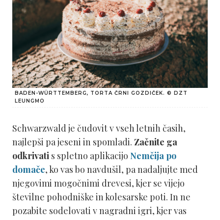
BADEN-WÜRTTEMBERG, TORTA ČRNI GOZDIČEK. © DZT
LEUNGMO
Schwarzwald je čudovit v vseh letnih časih,
najlepši pa jeseni in spomladi.
Začnite ga
odkrivati
s spletno aplikacijo
Nemčija po
domače
, ko vas bo navdušil, pa nadaljujte med
njegovimi mogočnimi drevesi, kjer se vijejo
številne pohodniške in kolesarske poti. In ne
pozabite sodelovati v nagradni igri, kjer vas