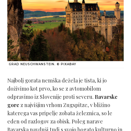
GRAD NEUSCHWANSTEIN. © PIXABAY
Najbolj gorata nemška dežela je tista, ki jo
doživimo kot prvo, ko se z avtomobilom
odpravimo iz Slovenije proti severu.
Bavarske
gore
z najvišjim vrhom Zugspitze, v bližino
katerega vas pripelje zobata železnica, so le
eden od razlogov za obisk. Poleg narave
Bavarska navduši tudi s svojo bogato kulturno in