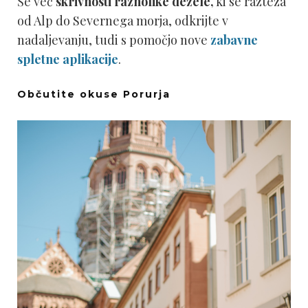
Še več
skrivnosti
raznolike dežele,
ki se razteza
od Alp do Severnega morja, odkrijte v
nadaljevanju, tudi s pomočjo nove
zabavne
spletne aplikacije
.
Občutite okuse Porurja