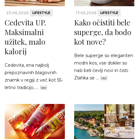
23.06.2026
17.05.2026
LIFESTYLE
LIFESTYLE
Cedevita UP.
Kako očistiti bele
Maksimalni
superge, da bodo
užitek, malo
kot nove?
kalorij
Bele superge so eleganten
modni kos, vse dokler so
Cedevita, ena najbolj
naši beli čevlji novi in čisti.
prepoznavnih blagovnih
Zlahka se ...
Več
znamk v regiji z več kot 55-
letno tradicijo, ...
Več