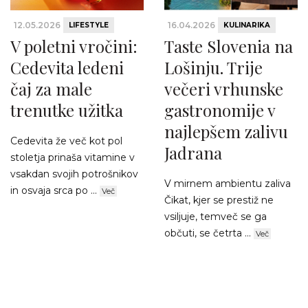
12.05.2026
16.04.2026
LIFESTYLE
KULINARIKA
V poletni vročini:
Taste Slovenia na
Cedevita ledeni
Lošinju. Trije
čaj za male
večeri vrhunske
trenutke užitka
gastronomije v
najlepšem zalivu
Cedevita že več kot pol
Jadrana
stoletja prinaša vitamine v
vsakdan svojih potrošnikov
V mirnem ambientu zaliva
in osvaja srca po ...
Več
Čikat, kjer se prestiž ne
vsiljuje, temveč se ga
občuti, se četrta ...
Več