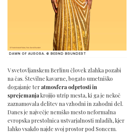
DAWN OF AURORA. © BERND BRUNDERT
V svetovljanskem Berlinu človek zlahka pozabi
na čas. Številne kavarne, bogato umetniško
dogajanje ter
atmosfera odprtosti in
sprejemanja
krojijo utrip mesta, ki ga je nekoč
zaznamovala delitev na vzhodni in zahodni del.
Danes je največje nemško mesto neformalna
evropska prestolnica ustvarjalnosti mladih, kjer
lahko vsakdo najde svoj prostor pod Soncem.