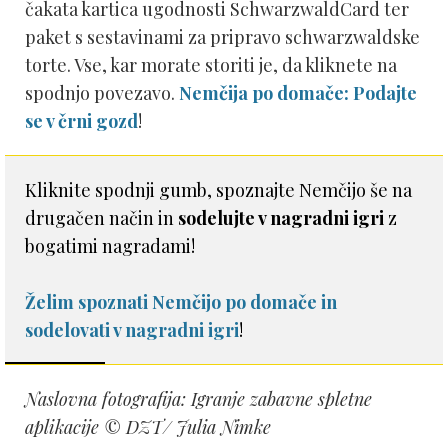
čakata kartica ugodnosti SchwarzwaldCard ter
paket s sestavinami za pripravo schwarzwaldske
torte. Vse, kar morate storiti je, da kliknete na
spodnjo povezavo.
Nemčija po domače: Podajte
se v črni gozd
!
Kliknite spodnji gumb, spoznajte Nemčijo še na
drugačen način in
sodelujte v nagradni igri
z
bogatimi nagradami!
Želim spoznati Nemčijo po domače in
sodelovati v nagradni igri
!
Naslovna fotografija: Igranje zabavne spletne
aplikacije © DZT/ Julia Nimke