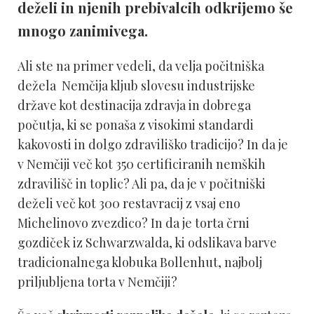
deželi in njenih prebivalcih odkrijemo še
mnogo zanimivega.
Ali ste na primer vedeli, da velja počitniška
dežela Nemčija kljub slovesu industrijske
države kot destinacija zdravja in dobrega
počutja, ki se ponaša z visokimi standardi
kakovosti in dolgo zdraviliško tradicijo? In da je
v Nemčiji več kot 350 certificiranih nemških
zdravilišč in toplic? Ali pa, da je v počitniški
deželi več kot 300 restavracij z vsaj eno
Michelinovo zvezdico? In da je torta črni
gozdiček iz Schwarzwalda, ki odslikava barve
tradicionalnega klobuka Bollenhut, najbolj
priljubljena torta v Nemčiji?