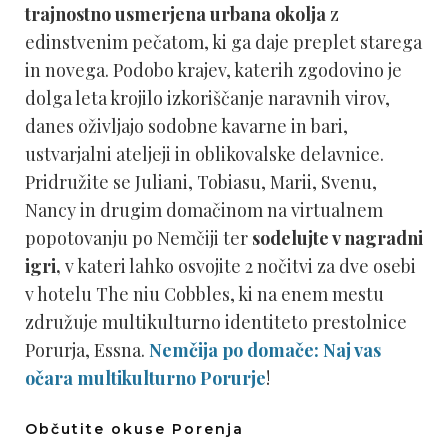
trajnostno usmerjena urbana okolja
z
edinstvenim pečatom, ki ga daje preplet starega
in novega. Podobo krajev, katerih zgodovino je
dolga leta krojilo izkoriščanje naravnih virov,
danes oživljajo sodobne kavarne in bari,
ustvarjalni ateljeji in oblikovalske delavnice.
Pridružite se Juliani, Tobiasu, Marii, Svenu,
Nancy in drugim domačinom na virtualnem
popotovanju po Nemčiji ter
sodelujte v nagradni
igri,
v kateri lahko osvojite 2 nočitvi za dve osebi
v hotelu The niu Cobbles, ki na enem mestu
združuje multikulturno identiteto prestolnice
Porurja, Essna.
Nemčija po domače: Naj vas
očara multikulturno Porurje
!
Občutite okuse Porenja