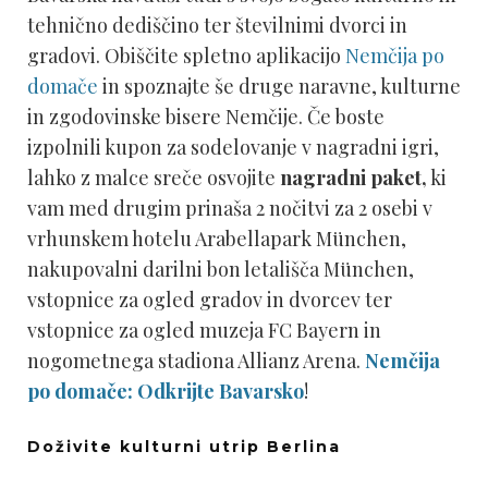
tehnično dediščino ter številnimi dvorci in
gradovi. Obiščite spletno aplikacijo
Nemčija po
domače
in spoznajte še druge naravne, kulturne
in zgodovinske bisere Nemčije. Če boste
izpolnili kupon za sodelovanje v nagradni igri,
lahko z malce sreče osvojite
nagradni paket,
ki
vam med drugim prinaša 2 nočitvi za 2 osebi v
vrhunskem hotelu Arabellapark München,
nakupovalni darilni bon letališča München,
vstopnice za ogled gradov in dvorcev ter
vstopnice za ogled muzeja FC Bayern in
nogometnega stadiona Allianz Arena.
Nemčija
po domače: Odkrijte Bavarsko
!
Doživite kulturni utrip Berlina