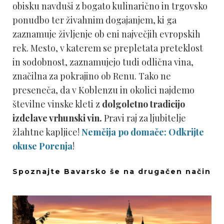
obisku navduši z bogato kulinarično in trgovsko
ponudbo ter živahnim dogajanjem, ki ga
zaznamuje življenje ob eni največjih evropskih
rek. Mesto, v katerem se prepletata preteklost
in sodobnost, zaznamujejo tudi odlična vina,
značilna za pokrajino ob Renu. Tako ne
preseneča, da v Koblenzu in okolici najdemo
številne vinske kleti z
dolgoletno tradicijo
izdelave vrhunski vin.
Pravi raj za ljubitelje
žlahtne kapljice!
Nemčija po domače: Odkrijte
okuse Porenja
!
Spoznajte Bavarsko še na drugačen način