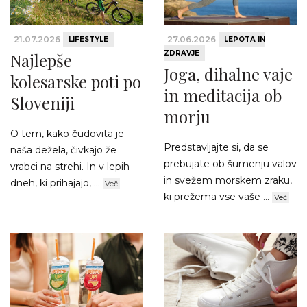
21.07.2026
27.06.2026
LIFESTYLE
LEPOTA IN
ZDRAVJE
Najlepše
Joga, dihalne vaje
kolesarske poti po
in meditacija ob
Sloveniji
morju
O tem, kako čudovita je
Predstavljajte si, da se
naša dežela, čivkajo že
prebujate ob šumenju valov
vrabci na strehi. In v lepih
in svežem morskem zraku,
dneh, ki prihajajo, ...
Več
ki prežema vse vaše ...
Več