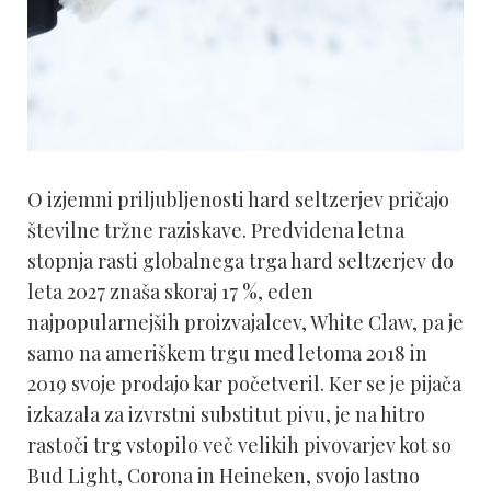
O izjemni priljubljenosti hard seltzerjev pričajo
številne tržne raziskave. Predvidena letna
stopnja rasti globalnega trga hard seltzerjev do
leta 2027 znaša skoraj 17 %, eden
najpopularnejših proizvajalcev, White Claw, pa je
samo na ameriškem trgu med letoma 2018 in
2019 svoje prodajo kar početveril. Ker se je pijača
izkazala za izvrstni substitut pivu, je na hitro
rastoči trg vstopilo več velikih pivovarjev kot so
Bud Light, Corona in Heineken, svojo lastno