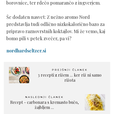
borovnice, ter rdečo pomarančo z ingverjem.
Še dodaten nasvet: Z nežno aromo Nord
predstavlja tudi odlično nizkokalorično bazo za
pripravo raznovrstnih koktajlov. Mi že vemo, kaj
bomo pili v petek zvečer, pa vi?
nordhardseltzer.si
PREJŠNJI ČLANEK
3 recepti z rižem ... ker riž ni samo
rižota
NASLEDNJI ČLANEK
Recept - carbonara s kremasto bučo,
žajbljem ...