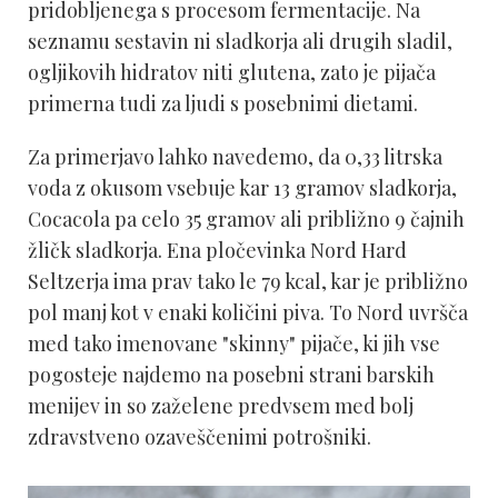
pridobljenega s procesom fermentacije. Na
seznamu sestavin ni sladkorja ali drugih sladil,
ogljikovih hidratov niti glutena, zato je pijača
primerna tudi za ljudi s posebnimi dietami.
Za primerjavo lahko navedemo, da 0,33 litrska
voda z okusom vsebuje kar 13 gramov sladkorja,
Cocacola pa celo 35 gramov ali približno 9 čajnih
žličk sladkorja. Ena pločevinka Nord Hard
Seltzerja ima prav tako le 79 kcal, kar je približno
pol manj kot v enaki količini piva. To Nord uvršča
med tako imenovane "skinny" pijače, ki jih vse
pogosteje najdemo na posebni strani barskih
menijev in so zaželene predvsem med bolj
zdravstveno ozaveščenimi potrošniki.