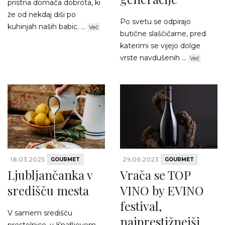
pristna domača dobrota, ki
že od nekdaj diši po
Po svetu se odpirajo
kuhinjah naših babic. ...
Več
butične slaščičarne, pred
katerimi se vijejo dolge
vrste navdušenih ...
Več
18.03.2025
29.06.2023
GOURMET
GOURMET
Ljubljančanka v
Vrača se TOP
središču mesta
VINO by EVINO
festival,
V samem središču
najprestižnejši