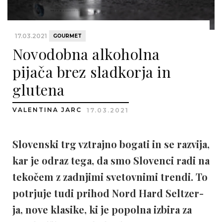
17.03.2021
GOURMET
Novodobna alkoholna
pijača brez sladkorja in
glutena
VALENTINA JARC
17.03.2021
Slovenski trg vztrajno bogati in se razvija,
kar je odraz tega, da smo Slovenci radi na
tekočem z zadnjimi svetovnimi trendi. To
potrjuje tudi prihod Nord Hard Seltzer-
ja, nove klasike, ki je popolna izbira za