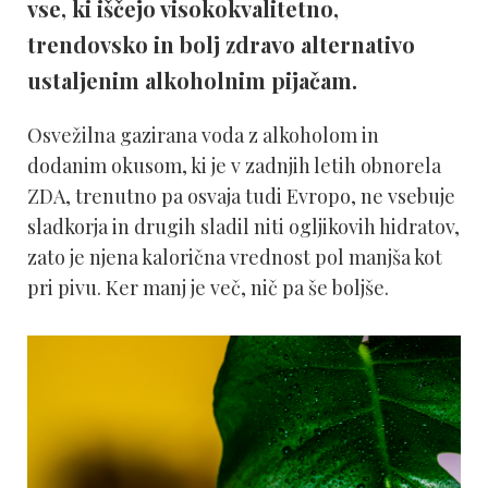
vse, ki iščejo visokokvalitetno,
trendovsko in bolj zdravo alternativo
ustaljenim alkoholnim pijačam.
Osvežilna gazirana voda z alkoholom in
dodanim okusom, ki je v zadnjih letih obnorela
ZDA, trenutno pa osvaja tudi Evropo, ne vsebuje
sladkorja in drugih sladil niti ogljikovih hidratov,
zato je njena kalorična vrednost pol manjša kot
pri pivu. Ker manj je več, nič pa še boljše.