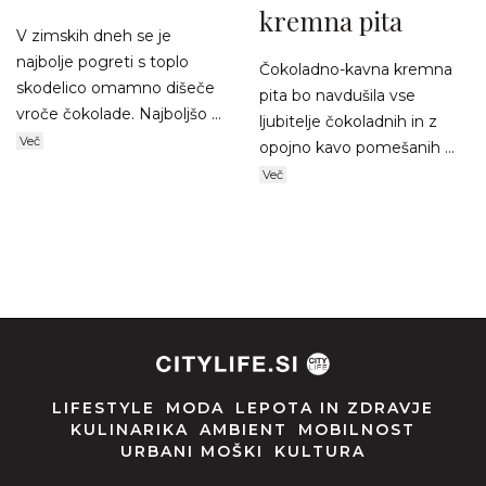
kremna pita
V zimskih dneh se je
najbolje pogreti s toplo
Čokoladno-kavna kremna
skodelico omamno dišeče
pita bo navdušila vse
vroče čokolade. Najboljšo ...
ljubitelje čokoladnih in z
Več
opojno kavo pomešanih ...
Več
LIFESTYLE
MODA
LEPOTA IN ZDRAVJE
KULINARIKA
AMBIENT
MOBILNOST
URBANI MOŠKI
KULTURA