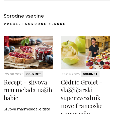
Sorodne vsebine
PREBERI SORODNE ČLANKE
25.08.2025
19.08.2025
GOURMET
GOURMET
Recept - slivova
Cédric Grolet -
marmelada naših
slaščičarski
babic
superzvezdnik
nove francoske
Slivova marmelada je tista
generacije