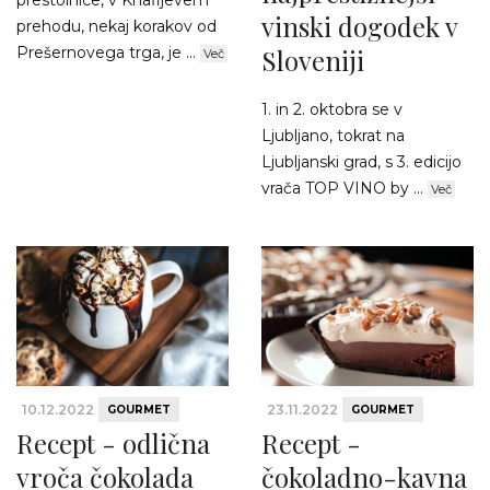
prestolnice, v Knafljevem
vinski dogodek v
prehodu, nekaj korakov od
Prešernovega trga, je ...
Sloveniji
Več
1. in 2. oktobra se v
Ljubljano, tokrat na
Ljubljanski grad, s 3. edicijo
vrača TOP VINO by ...
Več
10.12.2022
23.11.2022
GOURMET
GOURMET
Recept - odlična
Recept -
vroča čokolada
čokoladno-kavna