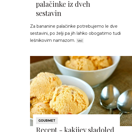
palačinke iz dveh
sestavin
Za bananine palačinke potrebujemo le dve
sestavini, po želji pa jih lahko obogatimo tudi
lešnikovim namazom.
Več
GOURMET
Recept - kakijev sladoled