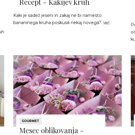
Recept - Kakijev kruh
Kaki je sadež jeseni in zakaj ne bi namesto
bananinega kruha poskusili nekaj novega?
Več
Po
ih
od
ku
GOURMET
Mesec oblikovanja -