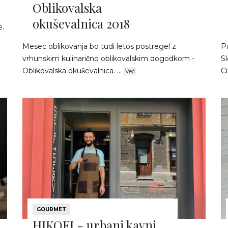
Oblikovalska
okuševalnica 2018
e.
Mesec oblikovanja bo tudi letos postregel z
P
vrhunskim kulinarično oblikovalskim dogodkom -
S
Oblikovalska okuševalnica. ...
Ci
Več
GOURMET
HIKOFI - urbani kavni