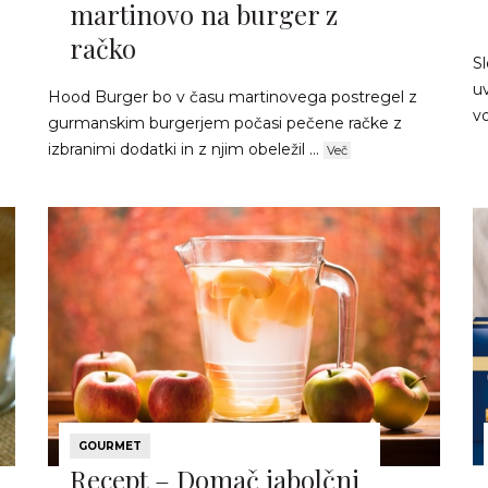
martinovo na burger z
račko
S
uv
Hood Burger bo v času martinovega postregel z
vo
gurmanskim burgerjem počasi pečene račke z
izbranimi dodatki in z njim obeležil ...
Več
GOURMET
Recept – Domač jabolčni