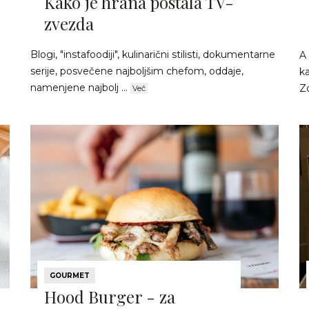
Kako je hrana postala TV-
zvezda
Blogi, "instafoodiji", kulinarični stilisti, dokumentarne
A 
serije, posvečene najboljšim chefom, oddaje,
ka
namenjene najbolj ...
Zo
Več
GOURMET
Hood Burger - za