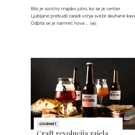
Bilo je sončno majsko jutro, ko se je center
Ljubljane prebudil zaradi vonja sveže skuhane kav
Odprla se je namreč nova ...
Več
GOURMET
Craft revolucija zajela