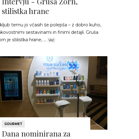
Intervju - Gruša Zorn,
stilistka hrane
kljub temu jo včasih še polepša – z dobro kuho,
kovostnimi sestavinami in finimi detajli. Gruša
rn je stilistka hrane, ...
Več
GOURMET
Dana nominirana za