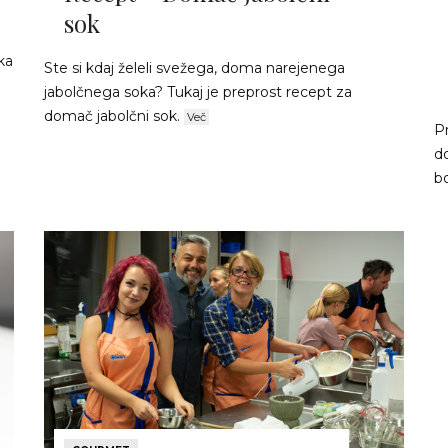
sok
ka
Ste si kdaj želeli svežega, doma narejenega
jabolčnega soka? Tukaj je preprost recept za
domač jabolčni sok.
Več
Pr
d
b