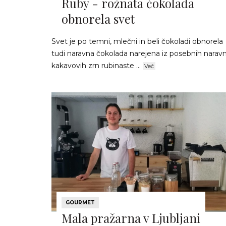
Ruby - rožnata čokolada
obnorela svet
Svet je po temni, mlečni in beli čokoladi obnorela
tudi naravna čokolada narejena iz posebnih naravn
kakavovih zrn rubinaste ...
Več
GOURMET
Mala pražarna v Ljubljani