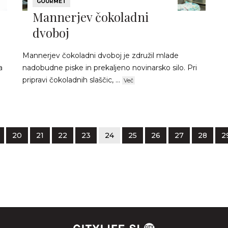
GOURMET
Mannerjev čokoladni
dvoboj
Mannerjev čokoladni dvoboj je združil mlade
a
nadobudne piske in prekaljeno novinarsko silo. Pri
pripravi čokoladnih slaščic, ...
Več
20
21
22
23
24
25
26
27
28
2