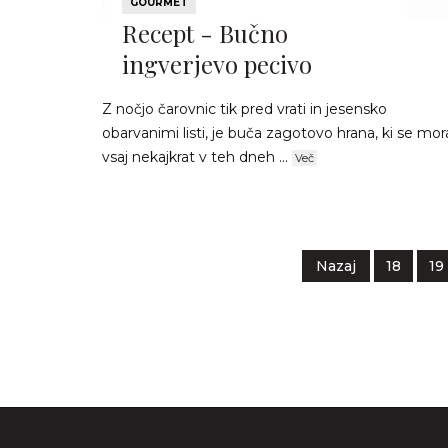
GOURMET
Recept - Bučno
ingverjevo pecivo
Z nočjo čarovnic tik pred vrati in jesensko
obarvanimi listi, je buča zagotovo hrana, ki se mor
vsaj nekajkrat v teh dneh ...
Več
Nazaj
18
19