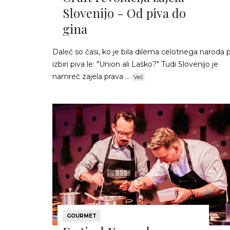
Slovenijo - Od piva do
gina
Daleč so časi, ko je bila dilema celotnega naroda p
izbiri piva le: "Union ali Laško?" Tudi Slovenijo je
namreč zajela prava ...
Več
GOURMET