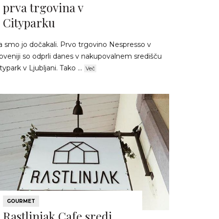
prva trgovina v
Cityparku
a smo jo dočakali. Prvo trgovino Nespresso v
loveniji so odprli danes v nakupovalnem središču
typark v Ljubljani. Tako ...
Več
GOURMET
Rastlinjak Cafe sredi