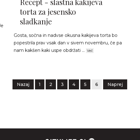
Recept - slastna kakijeva
torta za jesensko
sladkanje
Je
Gosta, sočna in nadvse okusna kakijeva torta bo
popestrila prav vsak dan v sivem novembru, če pa
nam kakšen kaki uspe obdržati ...
Več
Nazaj
1
2
3
4
5
6
Naprej