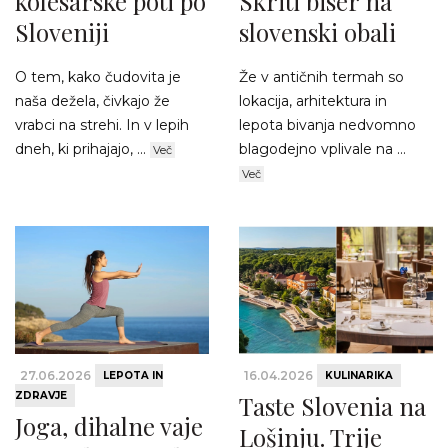
kolesarske poti po
Skriti biser na
Sloveniji
slovenski obali
O tem, kako čudovita je
Že v antičnih termah so
naša dežela, čivkajo že
lokacija, arhitektura in
vrabci na strehi. In v lepih
lepota bivanja nedvomno
dneh, ki prihajajo, ...
blagodejno vplivale na ...
Več
Več
27.06.2026
16.04.2026
LEPOTA IN
KULINARIKA
ZDRAVJE
Taste Slovenia na
Joga, dihalne vaje
Lošinju. Trije