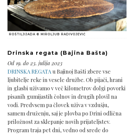
ROŠTILJIJADA © MIROLJUB RADIVOJEVIĆ
Drinska regata (Bajina Bašta)
Od 19. do 23. julija 2023
DRINSKA REGATA
u Bajinoj Bašti zbere vse
ljubitelje reke in vesele družbe. Ob pijači, hrani
in glasbi uživamo v več kilometrov dolgi povorki
pisanih gumijastih čolnov in drugih plovil na
vodi. Predvsem pa človek uživa v vzdušju,
samem druženju, saj je plovba po Drini odlična
priložnost za sklepanje novih prijateljstev.
Program traja pet dni, vedno od srede do