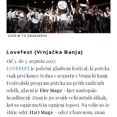
GUČA © TO DRAGAČEVO
Lovefest (Vrnjačka Banja)
Od 3. do 5. avgusta 2023
LOVEFEST
je poletni glasbeni festival, ki poteka
vsak prvi konec tedna v avgustu v Vrnjački Banji.
Festivalski program poteka na petih različnih
odrih, glavni je
Fire Stage
- kjer nastopajo
headlinerji. Znan je po svojih veličastnih slikah,
kot so ognjemeti in ognjeni topovi. Na voljo so še
štirje odri:
H2O Stage
– oder z bazenom, znan