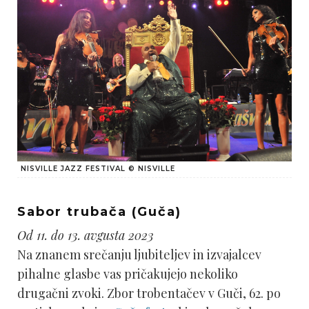
NISVILLE JAZZ FESTIVAL © NISVILLE
Sabor trubača (Guča)
Od 11. do 13. avgusta 2023
Na znanem srečanju ljubiteljev in izvajalcev
pihalne glasbe vas pričakujejo nekoliko
drugačni zvoki. Zbor trobentačev v Guči, 62. po