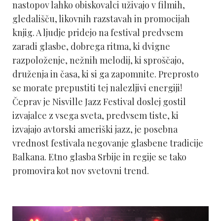
nastopov lahko obiskovalci uživajo v filmih,
gledališču, likovnih razstavah in promocijah
knjig. A ljudje pridejo na festival predvsem
zaradi glasbe, dobrega ritma, ki dvigne
razpoloženje, nežnih melodij, ki sproščajo,
druženja in časa, ki si ga zapomnite. Preprosto
se morate prepustiti tej nalezljivi energiji!
Čeprav je Nisville Jazz Festival doslej gostil
izvajalce z vsega sveta, predvsem tiste, ki
izvajajo avtorski ameriški jazz, je posebna
vrednost festivala negovanje glasbene tradicije
Balkana. Etno glasba Srbije in regije se tako
promovira kot nov svetovni trend.