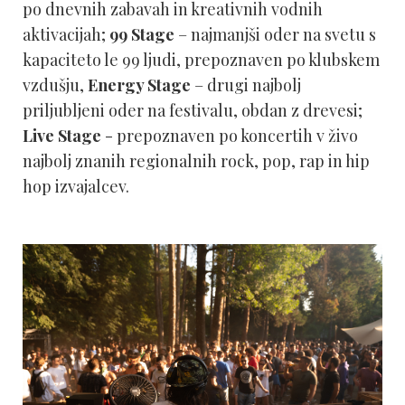
po dnevnih zabavah in kreativnih vodnih
aktivacijah;
99 Stage
– najmanjši oder na svetu s
kapaciteto le 99 ljudi, prepoznaven po klubskem
vzdušju,
Energy Stage
– drugi najbolj
priljubljeni oder na festivalu, obdan z drevesi;
Live Stage
- prepoznaven po koncertih v živo
najbolj znanih regionalnih rock, pop, rap in hip
hop izvajalcev.