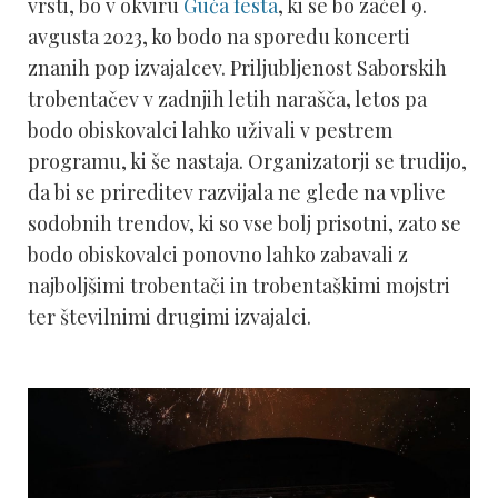
vrsti, bo v okviru
Guča festa
, ki se bo začel 9.
avgusta 2023, ko bodo na sporedu koncerti
znanih pop izvajalcev. Priljubljenost Saborskih
trobentačev v zadnjih letih narašča, letos pa
bodo obiskovalci lahko uživali v pestrem
programu, ki še nastaja. Organizatorji se trudijo,
da bi se prireditev razvijala ne glede na vplive
sodobnih trendov, ki so vse bolj prisotni, zato se
bodo obiskovalci ponovno lahko zabavali z
najboljšimi trobentači in trobentaškimi mojstri
ter številnimi drugimi izvajalci.