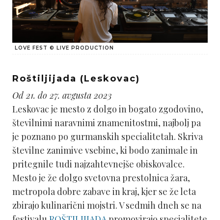
LOVE FEST © LIVE PRODUCTION
Roštiljijada (Leskovac)
Od 21. do 27. avgusta 2023
Leskovac je mesto z dolgo in bogato zgodovino,
številnimi naravnimi znamenitostmi, najbolj pa
je poznano po gurmanskih specialitetah. Skriva
številne zanimive vsebine, ki bodo zanimale in
pritegnile tudi najzahtevnejše obiskovalce.
Mesto je že dolgo svetovna prestolnica žara,
metropola dobre zabave in kraj, kjer se že leta
zbirajo kulinarični mojstri. V sedmih dneh se na
festivalu
ROŠTILJIJADA
promovirajo specialitete