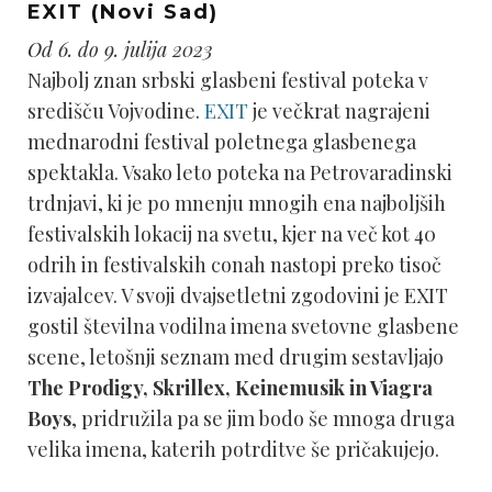
EXIT (Novi Sad)
Od 6. do 9. julija 2023
Najbolj znan srbski glasbeni festival poteka v
središču Vojvodine.
EXIT
je večkrat nagrajeni
mednarodni festival poletnega glasbenega
spektakla. Vsako leto poteka na Petrovaradinski
trdnjavi, ki je po mnenju mnogih ena najboljših
festivalskih lokacij na svetu, kjer na več kot 40
odrih in festivalskih conah nastopi preko tisoč
izvajalcev. V svoji dvajsetletni zgodovini je EXIT
gostil številna vodilna imena svetovne glasbene
scene, letošnji seznam med drugim sestavljajo
The Prodigy, Skrillex, Keinemusik in Viagra
Boys
, pridružila pa se jim bodo še mnoga druga
velika imena, katerih potrditve še pričakujejo.