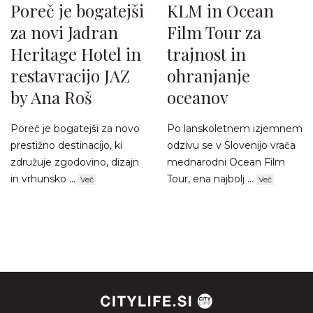
Poreč je bogatejši
KLM in Ocean
za novi Jadran
Film Tour za
Heritage Hotel in
trajnost in
restavracijo JAZ
ohranjanje
by Ana Roš
oceanov
Poreč je bogatejši za novo
Po lanskoletnem izjemnem
prestižno destinacijo, ki
odzivu se v Slovenijo vrača
združuje zgodovino, dizajn
mednarodni Ocean Film
in vrhunsko ...
Tour, ena najbolj ...
Več
Več