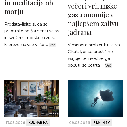
in meditacija ob
večeri vrhunske
morju
gastronomije v
najlepšem zalivu
Predstavljajte si, da se
Jadrana
prebujate ob šumenju valov
in svežem morskem zraku,
ki prežema vse vaše ...
V mirnem ambientu zaliva
Več
Čikat, kjer se prestiž ne
vsiljuje, temveč se ga
občuti, se četrta ...
Več
17.03.2026
09.03.2026
KULINARIKA
FILM IN TV