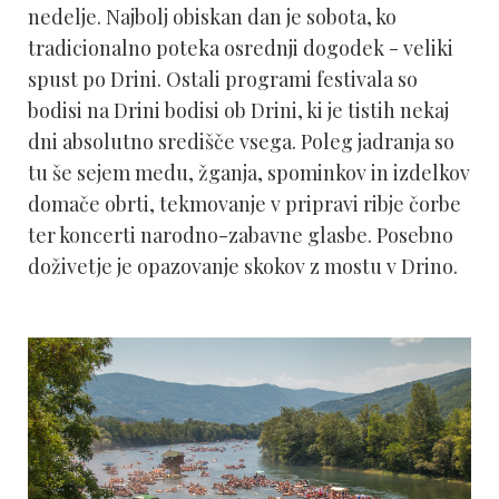
nedelje. Najbolj obiskan dan je sobota, ko
tradicionalno poteka osrednji dogodek - veliki
spust po Drini. Ostali programi festivala so
bodisi na Drini bodisi ob Drini, ki je tistih nekaj
dni absolutno središče vsega. Poleg jadranja so
tu še sejem medu, žganja, spominkov in izdelkov
domače obrti, tekmovanje v pripravi ribje čorbe
ter koncerti narodno-zabavne glasbe. Posebno
doživetje je opazovanje skokov z mostu v Drino.