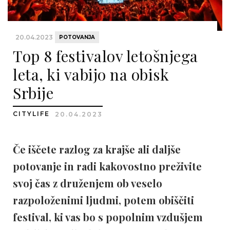
20.04.2023
POTOVANJA
Top 8 festivalov letošnjega
leta, ki vabijo na obisk
Srbije
CITYLIFE
20.04.2023
Če iščete razlog za krajše ali daljše
potovanje in radi kakovostno preživite
svoj čas z druženjem ob veselo
razpoloženimi ljudmi, potem obiščiti
festival, ki vas bo s popolnim vzdušjem