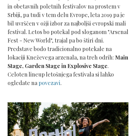
in obetavnih poletnih festivalov na prostem v
Srbiji, pa tudi v tem delu Evrope, leta 2019 pa je
bil uvrščen v ožji izbor za najboljši evropski mali
festival. Letos bo potekal pod sloganom "Arsenal
Fest - New World", trajal pa bo štiri dni.
Predstave bodo tradicionalno potekale na
lokaciji Kneževega arzenala, na treh odrih:
Main
Stage, Garden Stage in Explosive Stage
.
Celoten lineup letošnjega festivala si lahko
ogledate na
povezavi
.