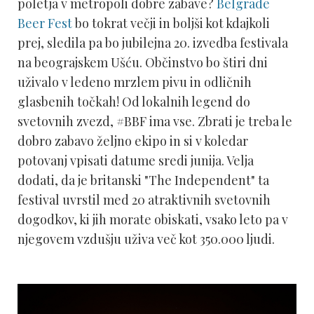
poletja v metropoli dobre zabave?
Belgrade
Beer Fest
bo tokrat večji in boljši kot kdajkoli
prej, sledila pa bo jubilejna 20. izvedba festivala
na beograjskem Ušću. Občinstvo bo štiri dni
uživalo v ledeno mrzlem pivu in odličnih
glasbenih točkah! Od lokalnih legend do
svetovnih zvezd, #BBF ima vse. Zbrati je treba le
dobro zabavo željno ekipo in si v koledar
potovanj vpisati datume sredi junija. Velja
dodati, da je britanski "The Independent" ta
festival uvrstil med 20 atraktivnih svetovnih
dogodkov, ki jih morate obiskati, vsako leto pa v
njegovem vzdušju uživa več kot 350.000 ljudi.