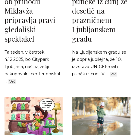
ob prihodu
punčke iz cunj že
Miklavža
desetič na
pripravlja pravi
prazničnem
gledališki
Ljubljanskem
spektakel
gradu
Ta teden, v četrtek,
Na Ljubljanskem gradu se
4.12.2025, bo Citypark
je odprla jubilejna, že 10.
Ljubljana, naš največji
razstava UNICEF-ovih
nakupovalni center obiskal
punčk iz cunj. V ...
Več
...
Več