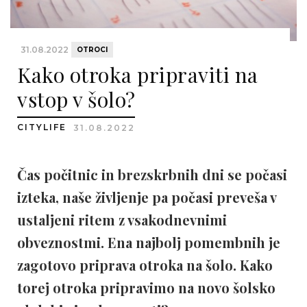
31.08.2022
OTROCI
Kako otroka pripraviti na
vstop v šolo?
CITYLIFE
31.08.2022
Čas počitnic in brezskrbnih dni se počasi
izteka, naše življenje pa počasi preveša v
ustaljeni ritem z vsakodnevnimi
obveznostmi. Ena najbolj pomembnih je
zagotovo priprava otroka na šolo. Kako
torej otroka pripravimo na novo šolsko