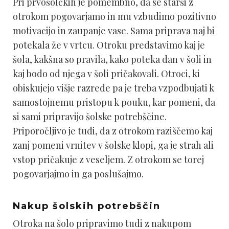
Pri prvošolčkih je pomembno, da se starši z
otrokom pogovarjamo in mu vzbudimo pozitivno
motivacijo in zaupanje vase. Sama priprava naj bi
potekala že v vrtcu. Otroku predstavimo kaj je
šola, kakšna so pravila, kako poteka dan v šoli in
kaj bodo od njega v šoli pričakovali. Otroci, ki
obiskujejo višje razrede pa je treba vzpodbujati k
samostojnemu pristopu k pouku, kar pomeni, da
si sami pripravijo šolske potrebščine.
Priporočljivo je tudi, da z otrokom raziščemo kaj
zanj pomeni vrnitev v šolske klopi, ga je strah ali
vstop pričakuje z veseljem. Z otrokom se torej
pogovarjajmo in ga poslušajmo.
Nakup šolskih potrebščin
Otroka na šolo pripravimo tudi z nakupom