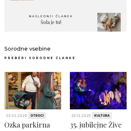
NASLEDNJI ČLANEK
Šola je tu!
Sorodne vsebine
PREBERI SORODNE ČLANKE
23.02.2026
25.12.2025
OTROCI
KULTURA
Ozka parkirna
35. jubilejne Žive