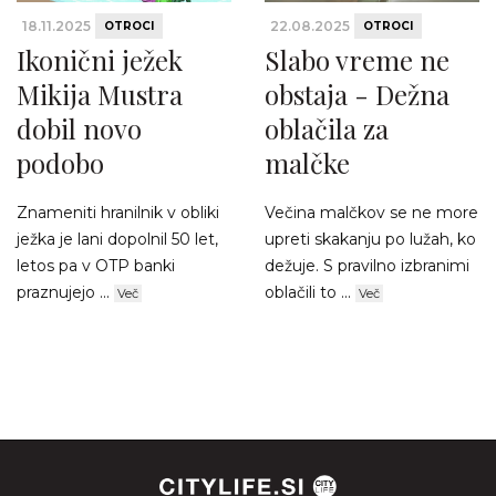
18.11.2025
22.08.2025
OTROCI
OTROCI
Ikonični ježek
Slabo vreme ne
Mikija Mustra
obstaja - Dežna
dobil novo
oblačila za
podobo
malčke
Znameniti hranilnik v obliki
Večina malčkov se ne more
ježka je lani dopolnil 50 let,
upreti skakanju po lužah, ko
letos pa v OTP banki
dežuje. S pravilno izbranimi
praznujejo ...
oblačili to ...
Več
Več