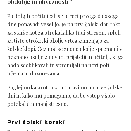
obdobje in obveznosti?
Po dolgih počitnicah se otroci prvega šolskega
dne ponavadi veselijo. Je pa prvi šolski dan tako
za starše kot za otroka lahko tudi stresen, sploh
za tiste otroke, ki okolje vrtca zamenjajo za
šolske klopi. Čez noč se znano okolje spremeni v
neznano okolje z novimi prijatelji in učitelji, ki ga
bodo sooblikovali in spremljali na novi poti
učenja in dozorevanja.
Poglejmo kako otroka pripravimo na prve šolske
dni in kako mu pomagamo, da bo vstop v šolo
potekal čimmanj stresno.
Prvi šolski koraki