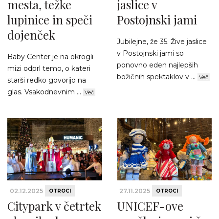
mesta, težke
jaslice v
lupinice in speči
Postojnski jami
dojenček
Jubilejne, že 35. Žive jaslice
v Postojnski jami so
Baby Center je na okrogli
ponovno eden najlepših
mizi odprl temo, o kateri
božičnih spektaklov v ...
Več
starši redko govorijo na
glas. Vsakodnevnim ...
Več
02.12.2025
27.11.2025
OTROCI
OTROCI
Citypark v četrtek
UNICEF-ove