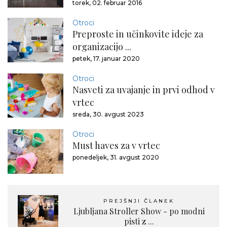
torek, 02. februar 2016
Otroci
Preproste in učinkovite ideje za
organizacijo ...
petek, 17. januar 2020
Otroci
Nasveti za uvajanje in prvi odhod v
vrtec
sreda, 30. avgust 2023
Otroci
Must haves za v vrtec
ponedeljek, 31. avgust 2020
PREJŠNJI ČLANEK
Ljubljana Stroller Show - po modni
pisti z ...