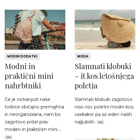
MODNI DODATKI
MODA
Modni in
Slamnati klobuki
praktični mini
- it kos letošnjega
nahrbtniki
poletja
Če je notranjost naše
Slamnati klobuki zagotovo
torbice običajno premajhna
niso nov poletni modni kos,
in neorganizirana, nam bo
vsekakor pa so eden naših
zagotovo prišel prav
najljubših.
Več
moden in praktičen mini ...
Več