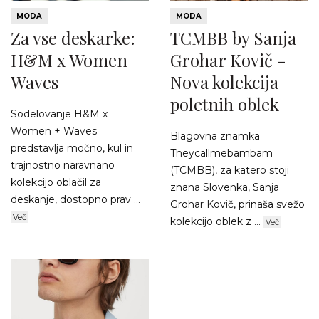
MODA
MODA
Za vse deskarke:
TCMBB by Sanja
H&M x Women +
Grohar Kovič -
Waves
Nova kolekcija
poletnih oblek
Sodelovanje H&M x
Women + Waves
Blagovna znamka
predstavlja močno, kul in
Theycallmebambam
trajnostno naravnano
(TCMBB), za katero stoji
kolekcijo oblačil za
znana Slovenka, Sanja
deskanje, dostopno prav ...
Grohar Kovič, prinaša svežo
Več
kolekcijo oblek z ...
Več