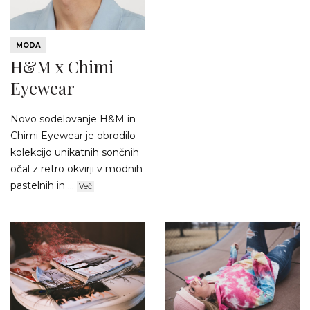
MODA
H&M x Chimi
Eyewear
Novo sodelovanje H&M in
Chimi Eyewear je obrodilo
kolekcijo unikatnih sončnih
očal z retro okvirji v modnih
pastelnih in ...
Več