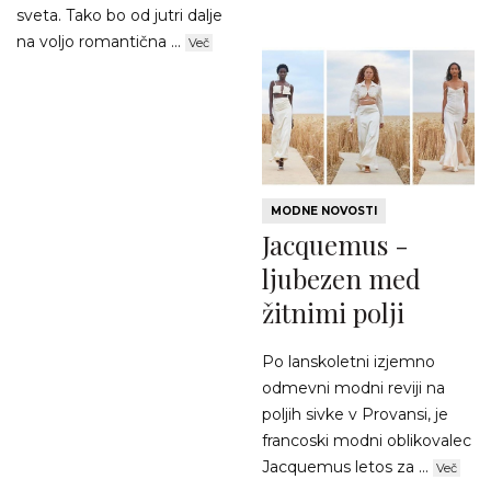
sveta. Tako bo od jutri dalje
na voljo romantična ...
Več
MODNE NOVOSTI
Jacquemus -
ljubezen med
žitnimi polji
Po lanskoletni izjemno
odmevni modni reviji na
poljih sivke v Provansi, je
francoski modni oblikovalec
Jacquemus letos za ...
Več