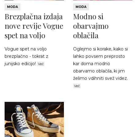
MODA
MODA
Brezplačna izdaja
Modno si
nove revije Vogue
obarvajmo
spet na voljo
oblačila
Vogue spet na voljo
Oglejmo si korake, kako si
brezplačno - tokrat z
lahko povsem preprosto
junijsko edicijo!
kar doma modno
Več
obarvamo oblačila, ki jim
želimo vdihniti svež videz.
Več