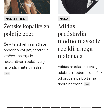
MODNI TRENDI
MODA
Ženske kopalke za
Adidas
poletje 2020
predstavlja
modno masko iz
Če v teh dneh razmišljate
recikliranega
podobno kot jaz, namreč o
materiala
vročem poletju in
neskončnem poležavanju
Adidas maska za obraz je
na plaži, imate v mislih ...
udobna, moderna, dobiček
Več
od prodaje pa bo šel za
dobre namene.
Več