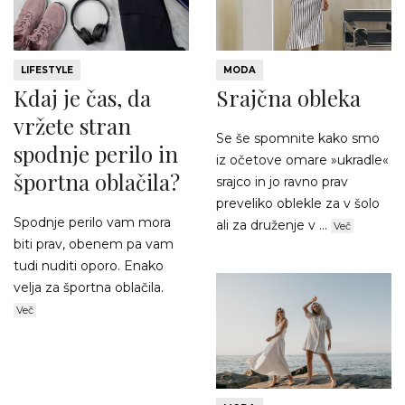
LIFESTYLE
MODA
Kdaj je čas, da
Srajčna obleka
vržete stran
Se še spomnite kako smo
spodnje perilo in
iz očetove omare »ukradle«
športna oblačila?
srajco in jo ravno prav
preveliko oblekle za v šolo
Spodnje perilo vam mora
ali za druženje v ...
Več
biti prav, obenem pa vam
tudi nuditi oporo. Enako
velja za športna oblačila.
Več