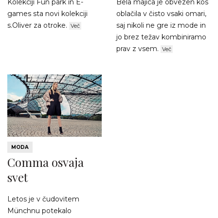
Kolekciji Fun park in E-
Bela majica je obvezen kos
games sta novi kolekciji
oblačila v čisto vsaki omari,
s.Oliver za otroke.
saj nikoli ne gre iz mode in
Več
jo brez težav kombiniramo
prav z vsem.
Več
MODA
Comma osvaja
svet
Letos je v čudovitem
Münchnu potekalo