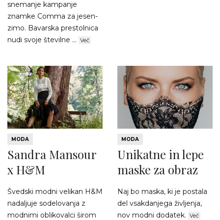
snemanje kampanje
znamke Comma za jesen-
zimo. Bavarska prestolnica
nudi svoje številne ...
Več
MODA
MODA
Sandra Mansour
Unikatne in lepe
x H&M
maske za obraz
Švedski modni velikan H&M
Naj bo maska, ki je postala
nadaljuje sodelovanja z
del vsakdanjega življenja,
modnimi oblikovalci širom
nov modni dodatek.
Več