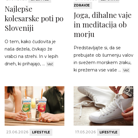
ZDRAVJE
Najlepše
Joga, dihalne vaje
kolesarske poti po
in meditacija ob
Sloveniji
morju
O tem, kako čudovita je
Predstavljajte si, da se
naša dežela, čivkajo že
prebujate ob šumenju valov
vrabci na strehi. In v lepih
in svežem morskem zraku,
dneh, ki prihajajo, ...
Več
ki prežema vse vaše ...
Več
23.06.2026
17.05.2026
LIFESTYLE
LIFESTYLE