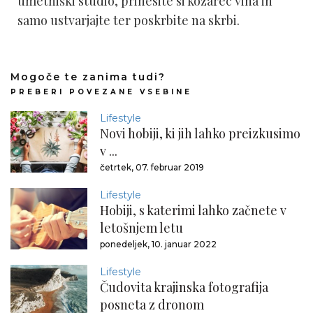
umetniški studio, prinesite si kozarec vina in
samo ustvarjajte ter poskrbite na skrbi.
Mogoče te zanima tudi?
PREBERI POVEZANE VSEBINE
Lifestyle
Novi hobiji, ki jih lahko preizkusimo
v ...
četrtek, 07. februar 2019
Lifestyle
Hobiji, s katerimi lahko začnete v
letošnjem letu
ponedeljek, 10. januar 2022
Lifestyle
Čudovita krajinska fotografija
posneta z dronom