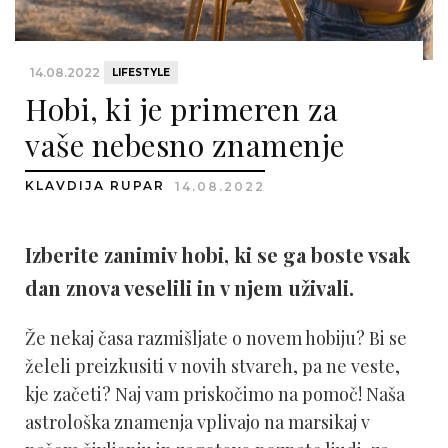
14.08.2022
LIFESTYLE
Hobi, ki je primeren za
vaše nebesno znamenje
KLAVDIJA RUPAR
14.08.2022
Izberite zanimiv hobi, ki se ga boste vsak
dan znova veselili in v njem uživali.
Že nekaj časa razmišljate o novem hobiju? Bi se
želeli preizkusiti v novih stvareh, pa ne veste,
kje začeti? Naj vam priskočimo na pomoč! Naša
astrološka znamenja vplivajo na marsikaj v