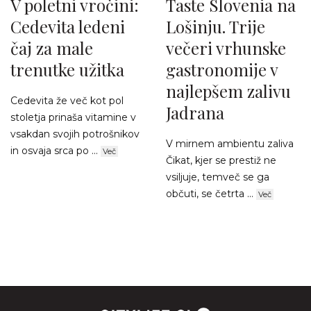
V poletni vročini:
Taste Slovenia na
Cedevita ledeni
Lošinju. Trije
čaj za male
večeri vrhunske
trenutke užitka
gastronomije v
najlepšem zalivu
Cedevita že več kot pol
Jadrana
stoletja prinaša vitamine v
vsakdan svojih potrošnikov
V mirnem ambientu zaliva
in osvaja srca po ...
Več
Čikat, kjer se prestiž ne
vsiljuje, temveč se ga
občuti, se četrta ...
Več