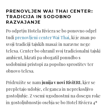
PRENOVLJEN WAI THAI CENTER:
TRADICIJA IN SODOBNO
RAZVAJANJE
Po odprtju Hotela Riviera se bo ponovno odprl
tudi
prenovljeni center Wai Thai
, ki je znan po
svoji tradiciji tajskih masaž in naravne nege
telesa. Center bo ohranil svoj tradicionalni tajski
ambient, hkrati pa obogatil ponudbo s
sodobnimi pristopi za popolno sprostitev ter
obnovo telesa.
Pridružite se nam
junija v novi RiviERI,
kjer se
prepletajo udobje, eleganca in neprekosljivo
gostoljubje. Z vsemi ugodnostmi na dosegu roke
in gostoljubnostjo osebja se bo Hotel Riviera 4*