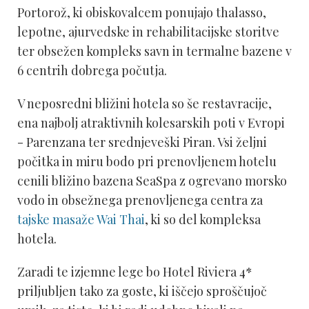
Portorož, ki obiskovalcem ponujajo thalasso,
lepotne, ajurvedske in rehabilitacijske storitve
ter obsežen kompleks savn in termalne bazene v
6 centrih dobrega počutja.
V neposredni bližini hotela so še restavracije,
ena najbolj atraktivnih kolesarskih poti v Evropi
- Parenzana ter srednjeveški Piran. Vsi željni
počitka in miru bodo pri prenovljenem hotelu
cenili bližino bazena SeaSpa z ogrevano morsko
vodo in obsežnega prenovljenega centra za
tajske masaže Wai Thai
, ki so del kompleksa
hotela.
Zaradi te izjemne lege bo Hotel Riviera 4*
priljubljen tako za goste, ki iščejo sproščujoč