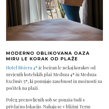
MODERNO OBLIKOVANA OAZA
MIRU LE KORAK OD PLAŽE
Hotel Riviera 4*
je lociran le nekaj korakov od
urejenih hotelskih plaž Meduza 4* in Meduza
Exclusiv 5*, ki ponujajo zasebnost in možnosti za
počitek na plaži.
Poleg prenovljenih sob se ponaša tudi s
privlačno lokacijo. Nahaja se v bližini Term