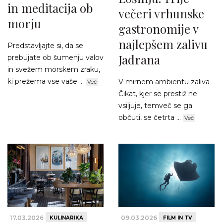
in meditacija ob
večeri vrhunske
morju
gastronomije v
najlepšem zalivu
Predstavljajte si, da se
Jadrana
prebujate ob šumenju valov
in svežem morskem zraku,
ki prežema vse vaše ...
V mirnem ambientu zaliva
Več
Čikat, kjer se prestiž ne
vsiljuje, temveč se ga
občuti, se četrta ...
Več
17.03.2026
09.03.2026
KULINARIKA
FILM IN TV