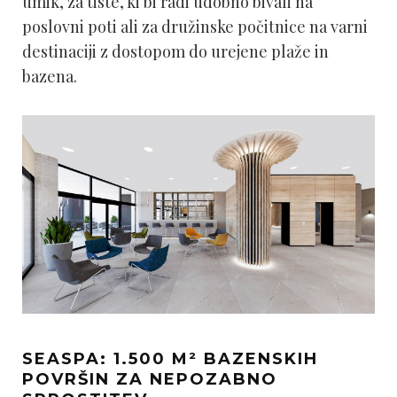
umik, za tiste, ki bi radi udobno bivali na
poslovni poti ali za družinske počitnice na varni
destinaciji z dostopom do urejene plaže in
bazena.
SEASPA: 1.500 M² BAZENSKIH
POVRŠIN ZA NEPOZABNO