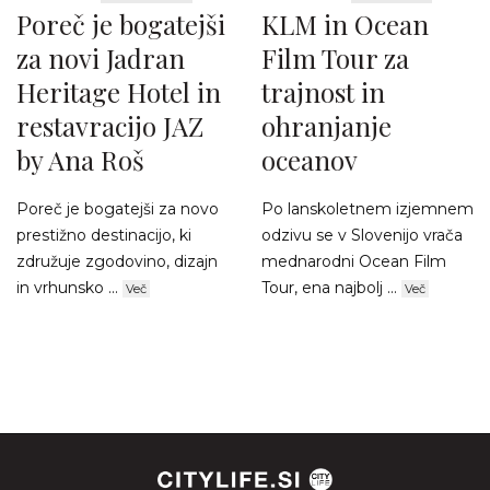
Poreč je bogatejši
KLM in Ocean
za novi Jadran
Film Tour za
Heritage Hotel in
trajnost in
restavracijo JAZ
ohranjanje
by Ana Roš
oceanov
Poreč je bogatejši za novo
Po lanskoletnem izjemnem
prestižno destinacijo, ki
odzivu se v Slovenijo vrača
združuje zgodovino, dizajn
mednarodni Ocean Film
in vrhunsko ...
Tour, ena najbolj ...
Več
Več