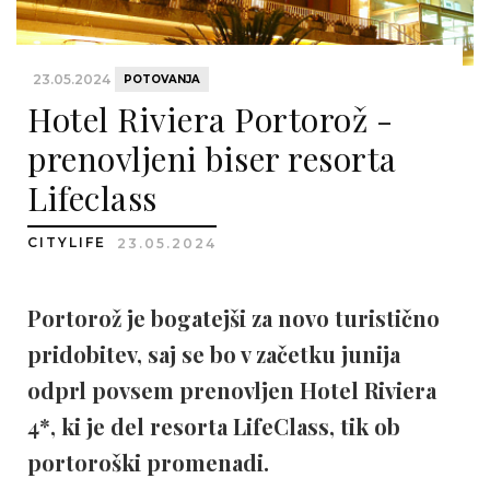
23.05.2024
POTOVANJA
Hotel Riviera Portorož -
prenovljeni biser resorta
Lifeclass
CITYLIFE
23.05.2024
Portorož je bogatejši za novo turistično
pridobitev, saj se bo v začetku junija
odprl povsem prenovljen Hotel Riviera
4*, ki je del resorta LifeClass, tik ob
portoroški promenadi.