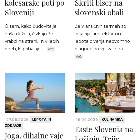
kolesarske poti po
Skriti biser na
Sloveniji
slovenski obali
O tem, kako čudovita je
Že v antičnih termah so
naša dežela, čivkajo že
lokacija, arhitektura in
vrabci na strehi. In v lepih
lepota bivanja nedvomno
dneh, ki prihajajo, ...
blagodejno vplivale na ...
Več
Več
27.06.2026
16.04.2026
LEPOTA IN
KULINARIKA
ZDRAVJE
Taste Slovenia na
Joga, dihalne vaje
Lošinju. Trije