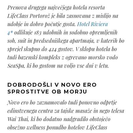
Prenova drugega največjega hotela resorta
LifeClass Portorož je bila zasnovana z mislijo na
udobje in dobro počutje gosta.
Hotel Riviera
4*
odlikuje 183 udobnih in sodobno opremljenih
sob, suit in predsedniškega apartmaja, v katerih bo
sprejel skupno do 424 gostov. V sklopu hotela bo
tudi bazenski kompleks z ogrevano morsko vodo
SeaSpa, ki bo gostom na voljo vse dni v letu.
DOBRODOŠLI V NOVO ERO
SPROSTITVE OB MORJU
Novo ero bo zaznamovalo tudi ponovno odprtje
edinstvenega centra za tajske masaže in nego telesa
Wai Thai, ki bo dodatno nadgradilo obstoječo
obsežno wellness ponudbo hotelov LifeClass