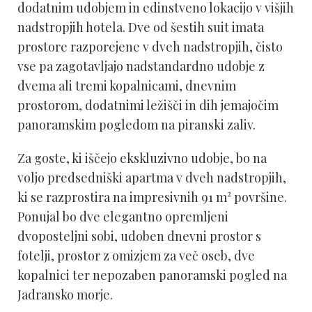
dodatnim udobjem in edinstveno lokacijo v višjih
nadstropjih hotela. Dve od šestih suit imata
prostore razporejene v dveh nadstropjih, čisto
vse pa zagotavljajo nadstandardno udobje z
dvema ali tremi kopalnicami, dnevnim
prostorom, dodatnimi ležišči in dih jemajočim
panoramskim pogledom na piranski zaliv.
Za goste, ki iščejo ekskluzivno udobje, bo na
voljo predsedniški apartma v dveh nadstropjih,
ki se razprostira na impresivnih 91 m² površine.
Ponujal bo dve elegantno opremljeni
dvoposteljni sobi, udoben dnevni prostor s
fotelji, prostor z omizjem za več oseb, dve
kopalnici ter nepozaben panoramski pogled na
Jadransko morje.