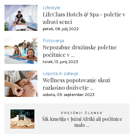
Lifestyle
LifeClass Hotels & Spa - poletje v
zdravi senci
petek, 08. julij 2022
Potovanja
Nepozabne družinske poletne
počitnice v ...
torek, 13. junij 2023
Lepota in zdravje
Wellness popotovanje skozi
razkošno doživetje ...
sobota, 09. september 2023
PREJŠNJI ČLANEK
Šik kmetija v Južni Afriki ali počitnice
malo ...