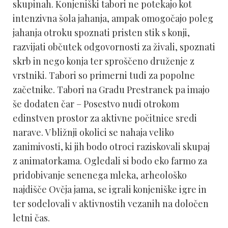
skupinah. Konjeniški tabori ne potekajo kot
intenzivna šola jahanja, ampak omogočajo poleg
jahanja otroku spoznati pristen stik s konji,
razvijati občutek odgovornosti za živali, spoznati
skrb in nego konja ter sproščeno druženje z
vrstniki. Tabori so primerni tudi za popolne
začetnike. Tabori na Gradu Prestranek pa imajo
še dodaten čar – Posestvo nudi otrokom
edinstven prostor za aktivne počitnice sredi
narave. V bližnji okolici se nahaja veliko
zanimivosti, ki jih bodo otroci raziskovali skupaj
z animatorkama. Ogledali si bodo eko farmo za
pridobivanje senenega mleka, arheološko
najdišče Ovčja jama, se igrali konjeniške igre in
ter sodelovali v aktivnostih vezanih na določen
letni čas.