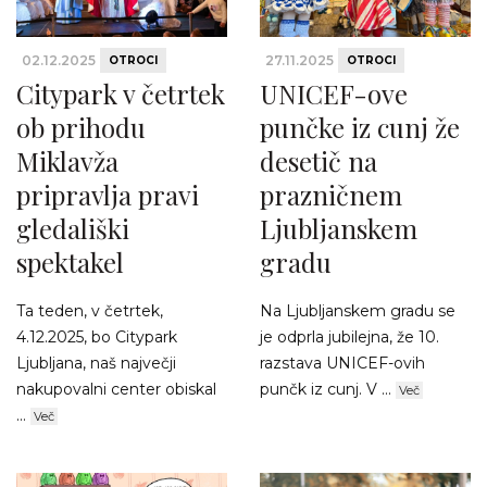
02.12.2025
27.11.2025
OTROCI
OTROCI
Citypark v četrtek
UNICEF-ove
ob prihodu
punčke iz cunj že
Miklavža
desetič na
pripravlja pravi
prazničnem
gledališki
Ljubljanskem
spektakel
gradu
Ta teden, v četrtek,
Na Ljubljanskem gradu se
4.12.2025, bo Citypark
je odprla jubilejna, že 10.
Ljubljana, naš največji
razstava UNICEF-ovih
nakupovalni center obiskal
punčk iz cunj. V ...
Več
...
Več