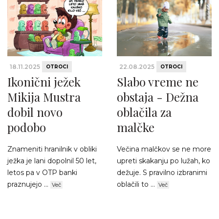
18.11.2025
22.08.2025
OTROCI
OTROCI
Ikonični ježek
Slabo vreme ne
Mikija Mustra
obstaja - Dežna
dobil novo
oblačila za
podobo
malčke
Znameniti hranilnik v obliki
Večina malčkov se ne more
ježka je lani dopolnil 50 let,
upreti skakanju po lužah, ko
letos pa v OTP banki
dežuje. S pravilno izbranimi
praznujejo ...
oblačili to ...
Več
Več