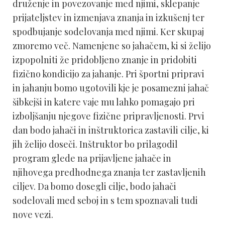
druženje in povezovanje med njimi, sklepanje
prijateljstev in izmenjava znanja in izkušenj ter
spodbujanje sodelovanja med njimi. Ker skupaj
zmoremo več. Namenjene so jahačem, ki si želijo
izpopolniti že pridobljeno znanje in pridobiti
fizično kondicijo za jahanje. Pri športni pripravi
in jahanju bomo ugotovili kje je posamezni jahač
šibkejši in katere vaje mu lahko pomagajo pri
izboljšanju njegove fizične pripravljenosti. Prvi
dan bodo jahači in inštruktorica zastavili cilje, ki
jih želijo doseči. Inštruktor bo prilagodil
program glede na prijavljene jahače in
njihovega predhodnega znanja ter zastavljenih
ciljev. Da bomo dosegli cilje, bodo jahači
sodelovali med seboj in s tem spoznavali tudi
nove vezi.