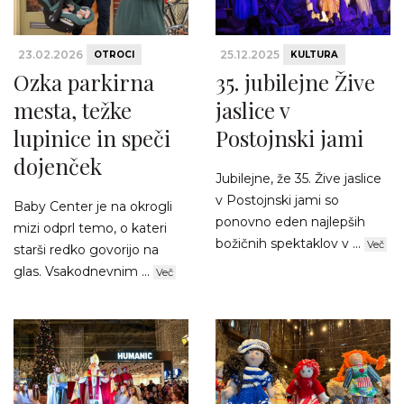
23.02.2026
25.12.2025
OTROCI
KULTURA
Ozka parkirna
35. jubilejne Žive
mesta, težke
jaslice v
lupinice in speči
Postojnski jami
dojenček
Jubilejne, že 35. Žive jaslice
v Postojnski jami so
Baby Center je na okrogli
ponovno eden najlepših
mizi odprl temo, o kateri
božičnih spektaklov v ...
Več
starši redko govorijo na
glas. Vsakodnevnim ...
Več