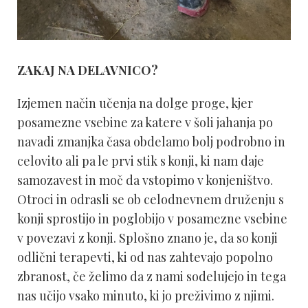
ZAKAJ NA DELAVNICO?
Izjemen način učenja na dolge proge, kjer
posamezne vsebine za katere v šoli jahanja po
navadi zmanjka časa obdelamo bolj podrobno in
celovito ali pa le prvi stik s konji, ki nam daje
samozavest in moč da vstopimo v konjeništvo.
Otroci in odrasli se ob celodnevnem druženju s
konji sprostijo in poglobijo v posamezne vsebine
v povezavi z konji. Splošno znano je, da so konji
odlični terapevti, ki od nas zahtevajo popolno
zbranost, če želimo da z nami sodelujejo in tega
nas učijo vsako minuto, ki jo preživimo z njimi.