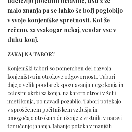
udeležijo poletnih delavnic, tisti z že
malo znanja pa se lahko še bolj poglobijo
v svoje konjeniške spretnosti. Kot že
rečeno, za vsakogar nekaj, vendar vse v
duhu konj.
ZAKAJ NA TABOR?
Konjeniški tabori so pomemben del razvoja
konjeništva in otrokove odgovornosti. Tabori
dajejo velik poudarek spoznavanju nege konja in
celostni skrbi za konja, na katero otroci v želji
imeti konja, po navadi pozabijo. Tabori potekajo
v sproščenem počitniškem vzdušju in
omogočajo otrokom druženje z vrstniki v naravi
ter učenje jahanja. Jahanje poteka v manjših