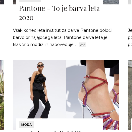
Pantone - To je barva leta
2020
Vsak konec leta inštitut za barve Pantone določi
J
barvo prihajajočega leta. Pantone barva leta je
po
klasično modra in napoveduje ...
po
Več
MODA