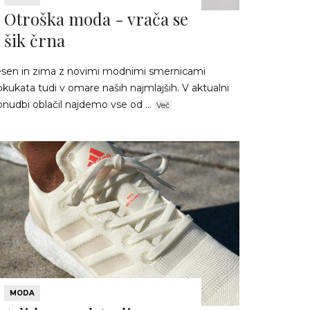
Otroška moda - vrača se
šik črna
esen in zima z novimi modnimi smernicami
kukata tudi v omare naših najmlajših. V aktualni
nudbi oblačil najdemo vse od ...
Več
MODA