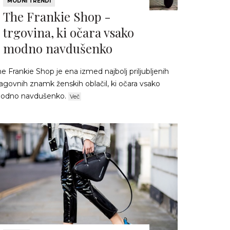
MODNI TRENDI
The Frankie Shop -
trgovina, ki očara vsako
modno navdušenko
e Frankie Shop je ena izmed najbolj priljubljenih
agovnih znamk ženskih oblačil, ki očara vsako
odno navdušenko.
Več