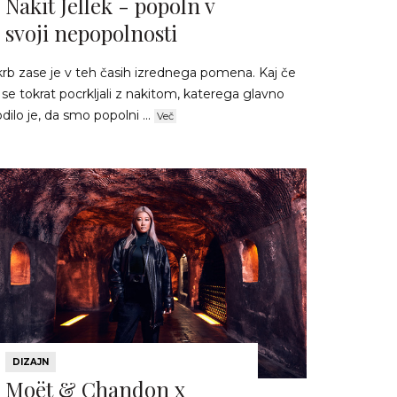
Nakit Jellek - popoln v
svoji nepopolnosti
krb zase je v teh časih izrednega pomena. Kaj če
 se tokrat pocrkljali z nakitom, katerega glavno
dilo je, da smo popolni ...
Več
DIZAJN
Moët & Chandon x