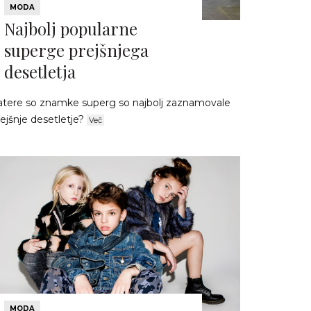
MODA
Najbolj popularne
superge prejšnjega
desetletja
atere so znamke superg so najbolj zaznamovale
ejšnje desetletje?
Več
MODA