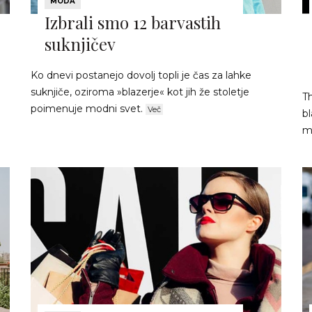
MODA
Izbrali smo 12 barvastih
suknjičev
Ko dnevi postanejo dovolj topli je čas za lahke
suknjiče, oziroma »blazerje« kot jih že stoletje
Th
poimenuje modni svet.
Več
bl
m