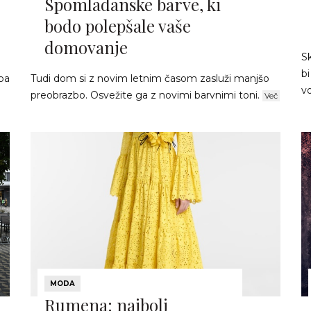
Spomladanske barve, ki
bodo polepšale vaše
domovanje
S
bi
pa
Tudi dom si z novim letnim časom zasluži manjšo
vo
preobrazbo. Osvežite ga z novimi barvnimi toni.
Več
MODA
Rumena: najbolj