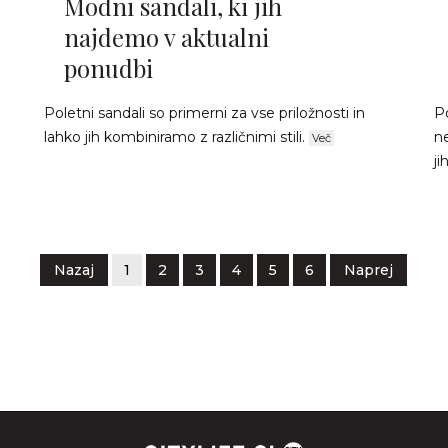
Modni sandali, ki jih
najdemo v aktualni
ponudbi
Poletni sandali so primerni za vse priložnosti in
P
lahko jih kombiniramo z različnimi stili.
ne
Več
ji
Nazaj
1
2
3
4
5
6
Naprej