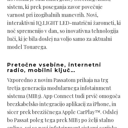
sistem, ki prek poseganja zavor povečuje
varnost pri izogibalnih manevrih. Novi,
interaktivni IQ.LIGHT LED-matrični žarometi, ki
noč spremenijo v dan, so inovativna tehnologija
luči, ki je bila doslej na voljo samo za aktualni
model Touarega.
Pretočne vsebine, internetni
radio, mobilni ključ
…
Vzporedno z novim Passatom prihaja na trg
tretja generacija modularnega infotainment
sistema (MIB3). App Connect tudi prvič omogoča
brezkabelsko integracijo aplikacij za iPhone, in
sicer prek brezžičnega Apple CarPlay™. Odslej
bo Passat poleg tega prek MIB3 po želji stalno