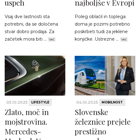
uspeh
najboljše v Evropi
Vsaj dve lastnosti sta
Poleg oblačil in toplega
potrebni, da se določena
doma je pozimi potrebno
stvar dobro prodaja. Za
poskrbeti tudi za jeklene
začetek mora biti ...
konjičke. Ustrezne ...
Več
Več
05.10.2025
04.10.2025
LIFESTYLE
MOBILNOST
Zlato, moč in
Slovenske
mojstrovina.
železnice prejele
Mercedes-
prestižno