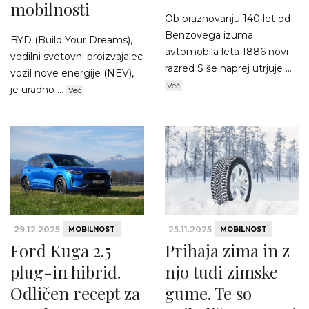
mobilnosti
Ob praznovanju 140 let od
Benzovega izuma
BYD (Build Your Dreams),
avtomobila leta 1886 novi
vodilni svetovni proizvajalec
razred S še naprej utrjuje ...
vozil nove energije (NEV),
Več
je uradno ...
Več
29.12.2025
25.11.2025
MOBILNOST
MOBILNOST
Ford Kuga 2.5
Prihaja zima in z
plug-in hibrid.
njo tudi zimske
Odličen recept za
gume. Te so