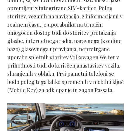
online, saj so novi infotainment sistemi serijsko
opremljeni z integrirano SIM-kartico. Poleg
storitev, vezanih na navigacijo, z informacijami v
realnem času, je uporabniku na ta način
omogočen dostop tudi do storitev pretakanja
glasbe, internetnega radia, naravnega (z online
bazo) glasovnega upravljanja, nepretrgane
uporabe spletnih storitev Volkswagen We ter v
prihodnosti tudi do koriščenjanastavitev vozila,
shranjenih v oblaku. Prvi pametni telefoni se
bodo poleg tega lahko spremenili v mobilni ključ
(Mobile Key) za odklepanje in zagon Passata.