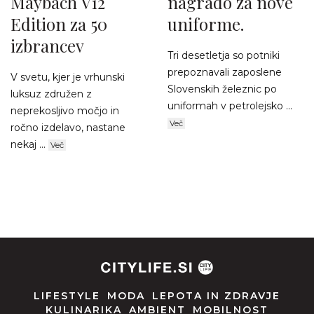
Maybach V12
nagrado za nove
Edition za 50
uniforme.
izbrancev
Tri desetletja so potniki
prepoznavali zaposlene
V svetu, kjer je vrhunski
Slovenskih železnic po
luksuz združen z
uniformah v petrolejsko ...
neprekosljivo močjo in
Več
ročno izdelavo, nastane
nekaj ...
Več
LIFESTYLE
MODA
LEPOTA IN ZDRAVJE
KULINARIKA
AMBIENT
MOBILNOST