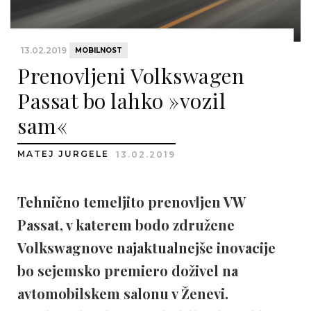
13.02.2019
MOBILNOST
Prenovljeni Volkswagen
Passat bo lahko »vozil
sam«
MATEJ JURGELE
13.02.2019
Tehnično temeljito prenovljen VW
Passat, v katerem bodo združene
Volkswagnove najaktualnejše inovacije
bo sejemsko premiero doživel na
avtomobilskem salonu v Ženevi.