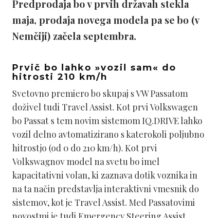
Predprodaja bo v prvih državah stekla
maja, prodaja novega modela pa se bo (v
Nemčiji) začela septembra.
Prvič bo lahko »vozil sam« do
hitrosti 210 km/h
Svetovno premiero bo skupaj s VW Passatom
doživel tudi Travel Assist. Kot prvi Volkswagen
bo Passat s tem novim sistemom IQ.DRIVE lahko
vozil delno avtomatizirano s katerokoli poljubno
hitrostjo (od 0 do 210 km/h). Kot prvi
Volkswagnov model na svetu bo imel
kapacitativni volan, ki zaznava dotik voznika in
na ta način predstavlja interaktivni vmesnik do
sistemov, kot je Travel Assist. Med Passatovimi
novostmi je tudi Emergency Steering Assist,