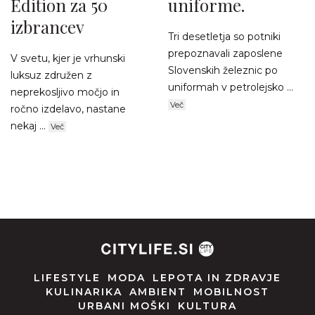
Edition za 50
uniforme.
izbrancev
Tri desetletja so potniki
prepoznavali zaposlene
V svetu, kjer je vrhunski
Slovenskih železnic po
luksuz združen z
uniformah v petrolejsko ...
neprekosljivo močjo in
Več
ročno izdelavo, nastane
nekaj ...
Več
LIFESTYLE
MODA
LEPOTA IN ZDRAVJE
KULINARIKA
AMBIENT
MOBILNOST
URBANI MOŠKI
KULTURA