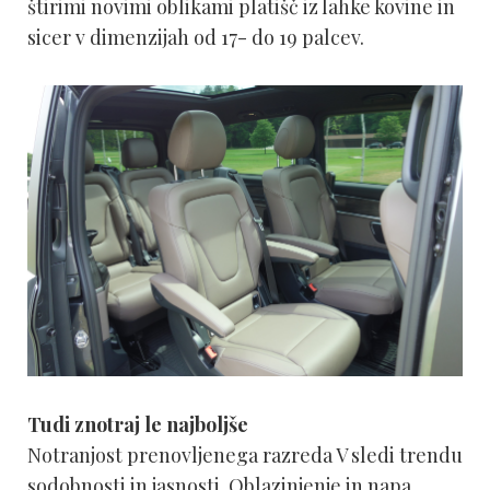
štirimi novimi oblikami platišč iz lahke kovine in
sicer v dimenzijah od 17- do 19 palcev.
Tudi znotraj le najboljše
Notranjost prenovljenega razreda V sledi trendu
sodobnosti in jasnosti. Oblazinjenje in napa