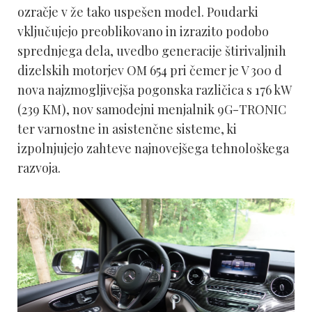
ozračje v že tako uspešen model. Poudarki
vključujejo preoblikovano in izrazito podobo
sprednjega dela, uvedbo generacije štirivaljnih
dizelskih motorjev OM 654 pri čemer je V 300 d
nova najzmogljivejša pogonska različica s 176 kW
(239 KM), nov samodejni menjalnik 9G-TRONIC
ter varnostne in asistenčne sisteme, ki
izpolnjujejo zahteve najnovejšega tehnološkega
razvoja.