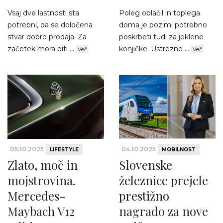
Vsaj dve lastnosti sta
Poleg oblačil in toplega
potrebni, da se določena
doma je pozimi potrebno
stvar dobro prodaja. Za
poskrbeti tudi za jeklene
začetek mora biti ...
konjičke. Ustrezne ...
Več
Več
05.10.2025
04.10.2025
LIFESTYLE
MOBILNOST
Zlato, moč in
Slovenske
mojstrovina.
železnice prejele
Mercedes-
prestižno
Maybach V12
nagrado za nove