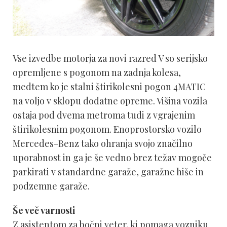
Vse izvedbe motorja za novi razred V so serijsko
opremljene s pogonom na zadnja kolesa,
medtem ko je stalni štirikolesni pogon 4MATIC
na voljo v sklopu dodatne opreme. Višina vozila
ostaja pod dvema metroma tudi z vgrajenim
štirikolesnim pogonom. Enoprostorsko vozilo
Mercedes-Benz tako ohranja svojo značilno
uporabnost in ga je še vedno brez težav mogoče
parkirati v standardne garaže, garažne hiše in
podzemne garaže.
Še več varnosti
Z asistentom za bočni veter, ki pomaga vozniku