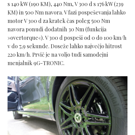
s 140 kW (190 KM), 440 Nm, V 300 d s 176 kW (239
KM) in 500 Nm navora. V fazi pospeševanja lahko
motor V 300 d za kratek čas poleg 500 Nm
navora ponudi dodatnih 30 Nm (funkcija
»overtorque«). V 300 d pospeši od 0 do 100 km/h
v do 7,9 sekunde. Doseže lahko največjo hitrost
220 km/h. Prvič je na voljo tudi samodejni
menjalnik 9G-TRONIC.