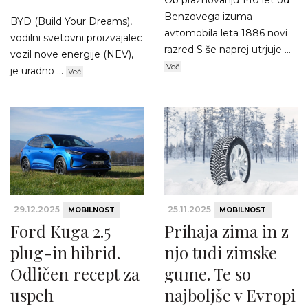
Benzovega izuma
BYD (Build Your Dreams),
avtomobila leta 1886 novi
vodilni svetovni proizvajalec
razred S še naprej utrjuje ...
vozil nove energije (NEV),
Več
je uradno ...
Več
29.12.2025
25.11.2025
MOBILNOST
MOBILNOST
Ford Kuga 2.5
Prihaja zima in z
plug-in hibrid.
njo tudi zimske
Odličen recept za
gume. Te so
uspeh
najboljše v Evropi