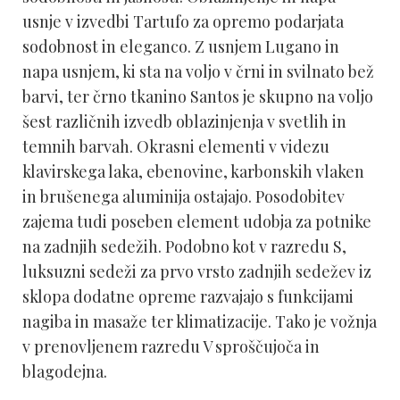
usnje v izvedbi Tartufo za opremo podarjata
sodobnost in eleganco. Z usnjem Lugano in
napa usnjem, ki sta na voljo v črni in svilnato bež
barvi, ter črno tkanino Santos je skupno na voljo
šest različnih izvedb oblazinjenja v svetlih in
temnih barvah. Okrasni elementi v videzu
klavirskega laka, ebenovine, karbonskih vlaken
in brušenega aluminija ostajajo.
Posodobitev
zajema tudi poseben element udobja za potnike
na zadnjih sedežih. Podobno kot v razredu S,
luksuzni sedeži za prvo vrsto zadnjih sedežev iz
sklopa dodatne opreme razvajajo s funkcijami
nagiba in masaže ter klimatizacije. Tako je vožnja
v prenovljenem razredu V sproščujoča in
blagodejna.