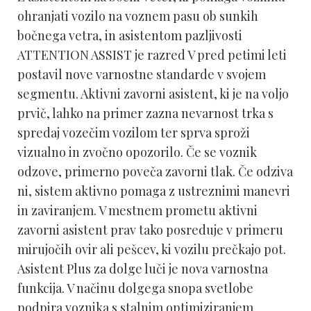
ohranjati vozilo na voznem pasu ob sunkih
bočnega vetra, in asistentom pazljivosti
ATTENTION ASSIST je razred V pred petimi leti
postavil nove varnostne standarde v svojem
segmentu. Aktivni zavorni asistent, ki je na voljo
prvič, lahko na primer zazna nevarnost trka s
spredaj vozečim vozilom ter sprva sproži
vizualno in zvočno opozorilo. Če se voznik
odzove, primerno poveča zavorni tlak. Če odziva
ni, sistem aktivno pomaga z ustreznimi manevri
in zaviranjem. V mestnem prometu aktivni
zavorni asistent prav tako posreduje v primeru
mirujočih ovir ali pešcev, ki vozilu prečkajo pot.
Asistent Plus za dolge luči je nova varnostna
funkcija. V načinu dolgega snopa svetlobe
podpira voznika s stalnim optimiziranjem