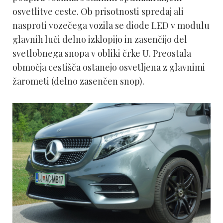
osvetlitve ceste. Ob prisotnosti spredaj ali
nasproti vozečega vozila se diode LED v modulu
glavnih luči delno izklopijo in zasenčijo del
svetlobnega snopa v obliki črke U. Preostala
območja cestišča ostanejo osvetljena z glavnimi
žarometi (delno zasenčen snop).