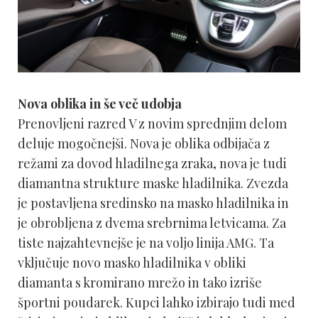
Nova oblika in še več udobja
Prenovljeni razred V z novim sprednjim delom
deluje mogočnejši. Nova je oblika odbijača z
režami za dovod hladilnega zraka, nova je tudi
diamantna strukture maske hladilnika. Zvezda
je postavljena sredinsko na masko hladilnika in
je obrobljena z dvema srebrnima letvicama. Za
tiste najzahtevnejše je na voljo linija AMG. Ta
vključuje novo masko hladilnika v obliki
diamanta s kromirano mrežo in tako izriše
športni poudarek. Kupci lahko izbirajo tudi med