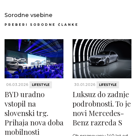
Sorodne vsebine
PREBERI SORODNE ČLANKE
06.03.2026
30.01.2026
LIFESTYLE
LIFESTYLE
BYD uradno
Luksuz do zadnje
vstopil na
podrobnosti. To je
slovenski trg.
novi Mercedes-
Prihaja nova doba
Benz razreda S
mobilnosti
Ob praznovanju 140 let od