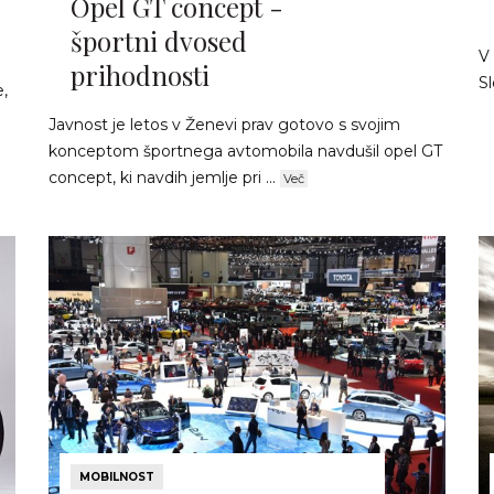
Opel GT concept -
športni dvosed
V 
prihodnosti
Sl
e,
Javnost je letos v Ženevi prav gotovo s svojim
konceptom športnega avtomobila navdušil opel GT
concept, ki navdih jemlje pri ...
Več
MOBILNOST