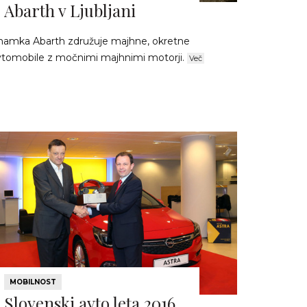
Abarth v Ljubljani
namka Abarth združuje majhne, okretne
vtomobile z močnimi majhnimi motorji.
Več
MOBILNOST
Slovenski avto leta 2016