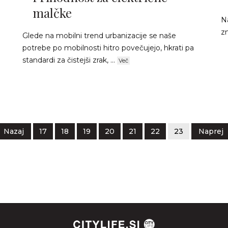
malčke
Na
z
Glede na mobilni trend urbanizacije se naše
potrebe po mobilnosti hitro povečujejo, hkrati pa
standardi za čistejši zrak, ...
Več
Nazaj
17
18
19
20
21
22
23
Naprej