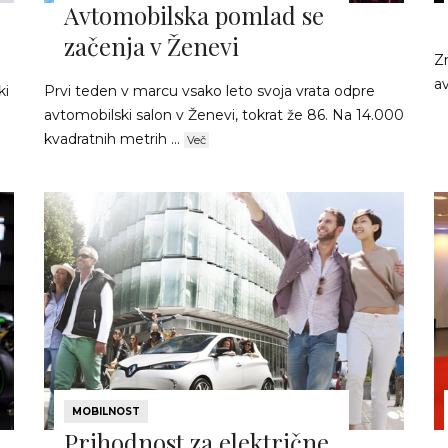
Avtomobilska pomlad se
začenja v Ženevi
Z
a
ki
Prvi teden v marcu vsako leto svoja vrata odpre
avtomobilski salon v Ženevi, tokrat že 86. Na 14.000
kvadratnih metrih ...
Več
MOBILNOST
Prihodnost za električne