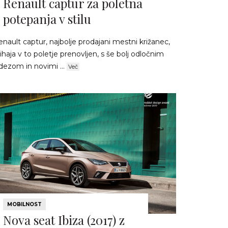
Renault captur za poletna
potepanja v stilu
nault captur, najbolje prodajani mestni križanec,
ihaja v to poletje prenovljen, s še bolj odločnim
dezom in novimi ...
Več
MOBILNOST
Nova seat Ibiza (2017) z