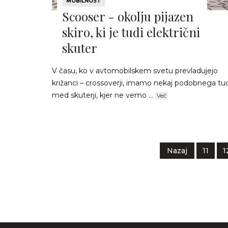
MOBILNOST
Scooser - okolju pijazen
skiro, ki je tudi električni
skuter
V času, ko v avtomobilskem svetu prevladujejo
križanci – crossoverji, imamo nekaj podobnega tud
med skuterji, kjer ne vemo ...
Več
Nazaj
11
1