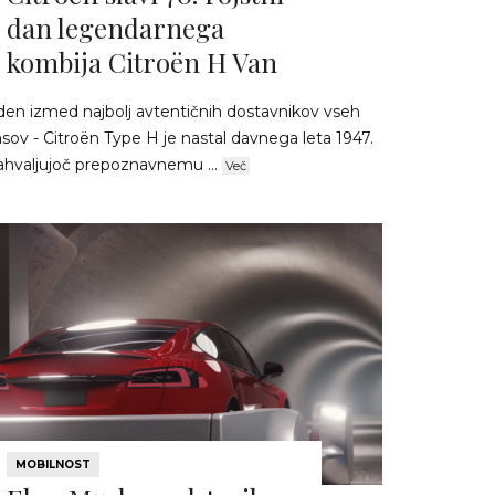
dan legendarnega
kombija Citroën H Van
den izmed najbolj avtentičnih dostavnikov vseh
sov - Citroën Type H je nastal davnega leta 1947.
ahvaljujoč prepoznavnemu ...
Več
MOBILNOST