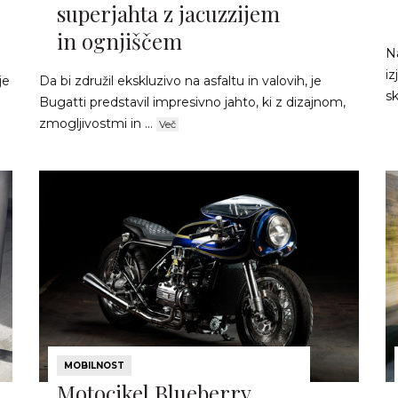
superjahta z jacuzzijem
in ognjiščem
Na
i
je
Da bi združil ekskluzivo na asfaltu in valovih, je
sk
Bugatti predstavil impresivno jahto, ki z dizajnom,
zmogljivostmi in ...
Več
MOBILNOST
Motocikel Blueberry