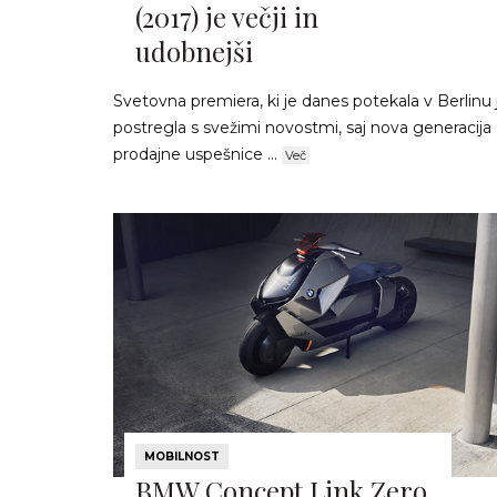
(2017) je večji in
udobnejši
Svetovna premiera, ki je danes potekala v Berlinu 
postregla s svežimi novostmi, saj nova generacija
prodajne uspešnice ...
Več
MOBILNOST
BMW Concept Link Zero