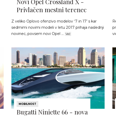
Novi Opel Crossland X -
Privlačen mestni terenec
Z veliko Oplovo ofenzivo modelov ‘7 in 17’ s kar
Re
sedmimi novimi modeli v letu 2017 prihaja naslednji
pr
novinec, povsem novi Opel ...
vi
Več
MOBILNOST
Bugatti Niniette 66 - nova