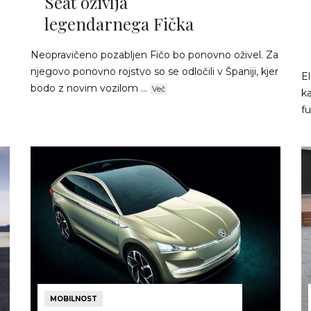
Seat oživlja
legendarnega Fička
Neopravičeno pozabljen Fičo bo ponovno oživel. Za
njegovo ponovno rojstvo so se odločili v Španiji, kjer
z
El
bodo z novim vozilom ...
Več
ka
fu
MOBILNOST