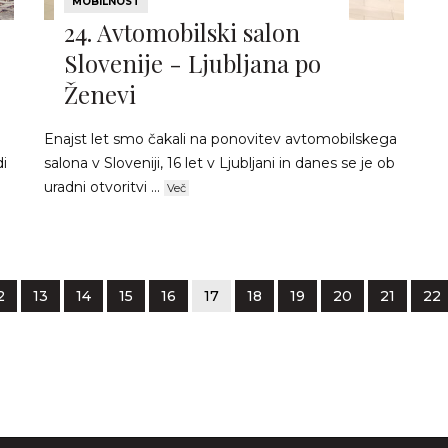
MOBILNOST
24. Avtomobilski salon
Slovenije - Ljubljana po
Ženevi
Enajst let smo čakali na ponovitev avtomobilskega
i
salona v Sloveniji, 16 let v Ljubljani in danes se je ob
uradni otvoritvi ...
Več
2
13
14
15
16
17
18
19
20
21
22