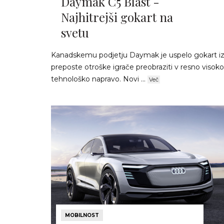
Daymak C5 Blast -
Najhitrejši gokart na
svetu
Kanadskemu podjetju Daymak je uspelo gokart i
preposte otroške igrače preobraziti v resno visoko
tehnološko napravo. Novi ...
Več
MOBILNOST