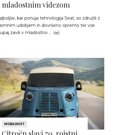
mladostnim videzom
jboljše, kar ponuja tehnologija Seat, so združili z
zjemnim udobjem in dovršeno opremo ter vse
upaj zavili v mladostno ...
Več
MOBILNOST
Citroën slavi 70. rojstni