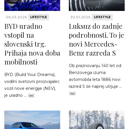
06.03.2026
30.01.2026
LIFESTYLE
LIFESTYLE
BYD uradno
Luksuz do zadnje
vstopil na
podrobnosti. To je
slovenski trg.
novi Mercedes-
Prihaja nova doba
Benz razreda S
mobilnosti
Ob praznovanju 140 let od
Benzovega izuma
BYD (Build Your Dreams),
avtomobila leta 1886 novi
vodilni svetovni proizvajalec
razred S še naprej utrjuje ...
vozil nove energije (NEV),
Več
je uradno ...
Več