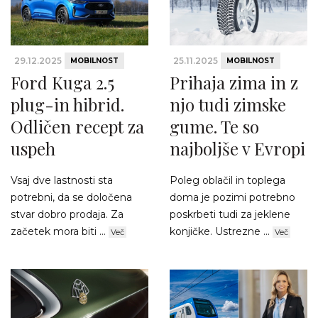
29.12.2025
25.11.2025
MOBILNOST
MOBILNOST
Ford Kuga 2.5
Prihaja zima in z
plug-in hibrid.
njo tudi zimske
Odličen recept za
gume. Te so
uspeh
najboljše v Evropi
Vsaj dve lastnosti sta
Poleg oblačil in toplega
potrebni, da se določena
doma je pozimi potrebno
stvar dobro prodaja. Za
poskrbeti tudi za jeklene
začetek mora biti ...
konjičke. Ustrezne ...
Več
Več