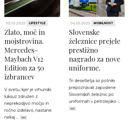
05.10.2025
04.10.2025
LIFESTYLE
MOBILNOST
Zlato, moč in
Slovenske
mojstrovina.
železnice prejele
Mercedes-
prestižno
Maybach V12
nagrado za nove
Edition za 50
uniforme.
izbrancev
Tri desetletja so potniki
prepoznavali zaposlene
V svetu, kjer je vrhunski
Slovenskih železnic po
luksuz združen z
uniformah v petrolejsko ...
neprekosljivo močjo in
Več
ročno izdelavo, nastane
nekaj ...
Več