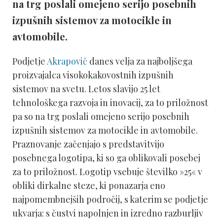
na trg poslali omejeno serijo posebnih
izpušnih sistemov za motocikle in
avtomobile.
Podjetje
Akrapovič
danes velja za najboljšega
proizvajalca visokokakovostnih izpušnih
sistemov na svetu. Letos slavijo 25 let
tehnološkega razvoja in inovacij, za to priložnost
pa so na trg poslali omejeno serijo posebnih
izpušnih sistemov za motocikle in avtomobile.
Praznovanje začenjajo s predstavitvijo
posebnega logotipa, ki so ga oblikovali posebej
za to priložnost. Logotip vsebuje številko »25« v
obliki dirkalne steze, ki ponazarja eno
najpomembnejših področij, s katerim se podjetje
ukvarja: s čustvi napolnjen in izredno razburljiv