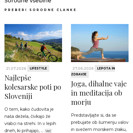
Sorodne vsebine
PREBERI SORODNE ČLANKE
21.07.2026
27.06.2026
LIFESTYLE
LEPOTA IN
ZDRAVJE
Najlepše
Joga, dihalne vaje
kolesarske poti po
in meditacija ob
Sloveniji
morju
O tem, kako čudovita je
Predstavljajte si, da se
naša dežela, čivkajo že
prebujate ob šumenju valov
vrabci na strehi. In v lepih
in svežem morskem zraku,
dneh, ki prihajajo, ...
Več