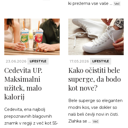
ki prežema vse vaše ...
Več
23.06.2026
17.05.2026
LIFESTYLE
LIFESTYLE
Cedevita UP.
Kako očistiti bele
Maksimalni
superge, da bodo
užitek, malo
kot nove?
kalorij
Bele superge so eleganten
modni kos, vse dokler so
Cedevita, ena najbolj
naši beli čevlji novi in čisti.
prepoznavnih blagovnih
Zlahka se ...
Več
znamk v regiji z več kot 55-