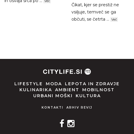
in osvaja srca po ...
Več
Čikat, kjer se prestiž ne
vsiljuje, temveč se ga
občuti, se četrta ...
Več
LIFESTYLE
MODA
LEPOTA IN ZDRAVJE
KULINARIKA
AMBIENT
MOBILNOST
URBANI MOŠKI
KULTURA
KONTAKTI
ARHIV REVIJ