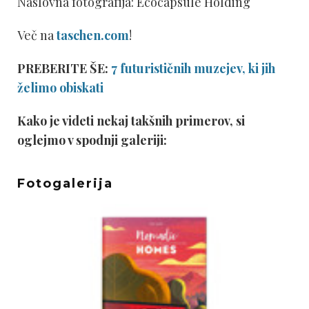
Naslovna fotografija: Ecocapsule Holding
Več na
taschen.com
!
PREBERITE ŠE:
7 futurističnih muzejev, ki jih
želimo obiskati
Kako je videti nekaj takšnih primerov, si
oglejmo v spodnji galeriji:
Fotogalerija