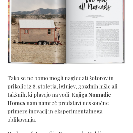
Tako se ne bomo mogli nagledati šotorov in
prikolic iz 8. stoletja, iglujev, gozdnih hišic ali
takšnih, ki plavajo na vodi. Knjiga
Nomadic
Homes
nam namreč predstavi neskončne
primere inovacij in eksperimentalnega
oblikovanja.