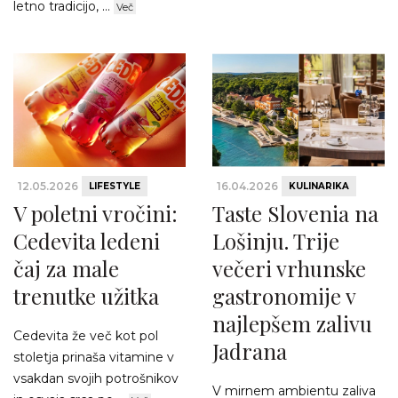
letno tradicijo, ...
Več
12.05.2026
16.04.2026
LIFESTYLE
KULINARIKA
V poletni vročini:
Taste Slovenia na
Cedevita ledeni
Lošinju. Trije
čaj za male
večeri vrhunske
trenutke užitka
gastronomije v
najlepšem zalivu
Cedevita že več kot pol
Jadrana
stoletja prinaša vitamine v
vsakdan svojih potrošnikov
V mirnem ambientu zaliva