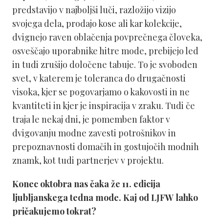
predstavijo v najboljši luči, razložijo vizijo
svojega dela, prodajo kose ali kar kolekcije,
dvignejo raven oblačenja povprečnega človeka,
osveščajo uporabnike hitre mode, prebijejo led
in tudi zrušijo določene tabuje. To je svoboden
svet, v katerem je toleranca do drugačnosti
visoka, kjer se pogovarjamo o kakovosti in ne
kvantiteti in kjer je inspiracija v zraku. Tudi če
traja le nekaj dni, je pomemben faktor v
dvigovanju modne zavesti potrošnikov in
prepoznavnosti domačih in gostujočih modnih
znamk, kot tudi partnerjev v projektu.
Konec oktobra nas čaka že 11. edicija
ljubljanskega tedna mode. Kaj od LJFW lahko
pričakujemo tokrat?