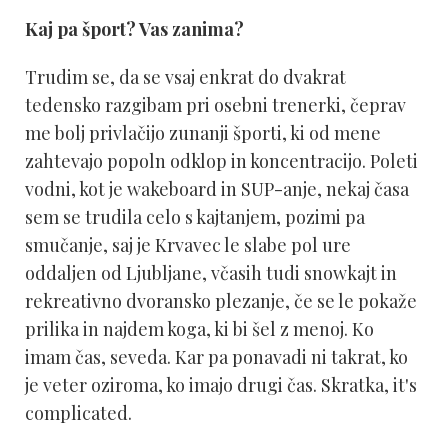
Kaj pa šport? Vas zanima?
Trudim se, da se vsaj enkrat do dvakrat
tedensko razgibam pri osebni trenerki, čeprav
me bolj privlačijo zunanji športi, ki od mene
zahtevajo popoln odklop in koncentracijo. Poleti
vodni, kot je wakeboard in SUP-anje, nekaj časa
sem se trudila celo s kajtanjem, pozimi pa
smučanje, saj je Krvavec le slabe pol ure
oddaljen od Ljubljane, včasih tudi snowkajt in
rekreativno dvoransko plezanje, če se le pokaže
prilika in najdem koga, ki bi šel z menoj. Ko
imam čas, seveda. Kar pa ponavadi ni takrat, ko
je veter oziroma, ko imajo drugi čas. Skratka, it's
complicated.