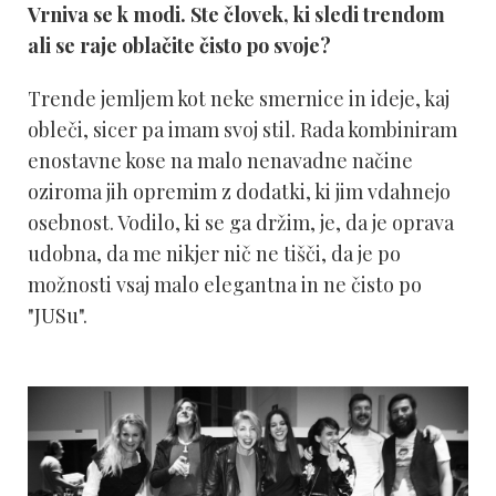
Vrniva se k modi. Ste človek, ki sledi trendom
ali se raje oblačite čisto po svoje?
Trende jemljem kot neke smernice in ideje, kaj
obleči, sicer pa imam svoj stil. Rada kombiniram
enostavne kose na malo nenavadne načine
oziroma jih opremim z dodatki, ki jim vdahnejo
osebnost. Vodilo, ki se ga držim, je, da je oprava
udobna, da me nikjer nič ne tišči, da je po
možnosti vsaj malo elegantna in ne čisto po
"JUSu".