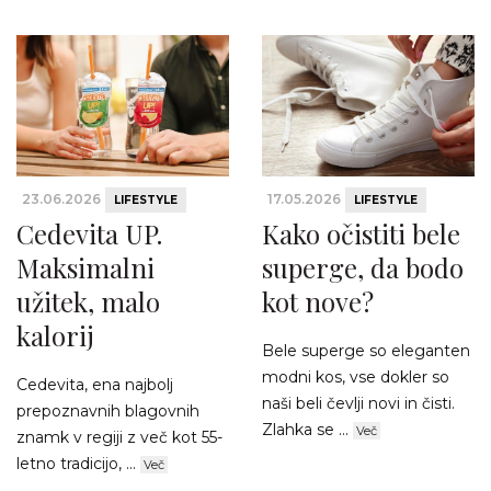
23.06.2026
17.05.2026
LIFESTYLE
LIFESTYLE
Cedevita UP.
Kako očistiti bele
Maksimalni
superge, da bodo
užitek, malo
kot nove?
kalorij
Bele superge so eleganten
modni kos, vse dokler so
Cedevita, ena najbolj
naši beli čevlji novi in čisti.
prepoznavnih blagovnih
Zlahka se ...
Več
znamk v regiji z več kot 55-
letno tradicijo, ...
Več