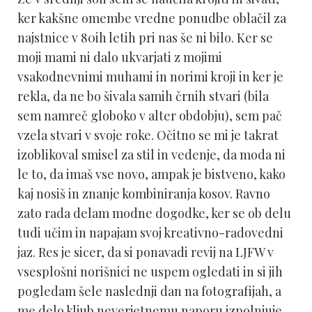
ker kakšne omembe vredne ponudbe oblačil za
najstnice v 80ih letih pri nas še ni bilo. Ker se
moji mami ni dalo ukvarjati z mojimi
vsakodnevnimi muhami in norimi kroji in ker je
rekla, da ne bo šivala samih črnih stvari (bila
sem namreč globoko v alter obdobju), sem pač
vzela stvari v svoje roke. Očitno se mi je takrat
izoblikoval smisel za stil in vedenje, da moda ni
le to, da imaš vse novo, ampak je bistveno, kako
kaj nosiš in znanje kombiniranja kosov. Ravno
zato rada delam modne dogodke, ker se ob delu
tudi učim in napajam svoj kreativno-radovedni
jaz. Res je sicer, da si ponavadi revij na LJFW v
vsesplošni norišnici ne uspem ogledati in si jih
pogledam šele naslednji dan na fotografijah, a
me delo kljub neverjetnemu naporu izpolnjuje.