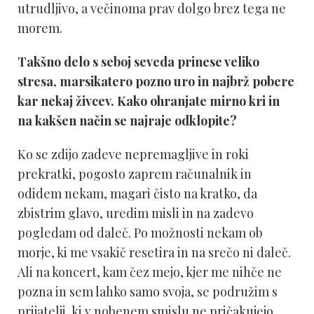
utrudljivo, a večinoma prav dolgo brez tega ne
morem.
Takšno delo s seboj seveda prinese veliko
stresa, marsikatero pozno uro in najbrž pobere
kar nekaj živcev. Kako ohranjate mirno kri in
na kakšen način se najraje odklopite?
Ko se zdijo zadeve nepremagljive in roki
prekratki, pogosto zaprem računalnik in
odidem nekam, magari čisto na kratko, da
zbistrim glavo, uredim misli in na zadevo
pogledam od daleč. Po možnosti nekam ob
morje, ki me vsakič resetira in na srečo ni daleč.
Ali na koncert, kam čez mejo, kjer me nihče ne
pozna in sem lahko samo svoja, se podružim s
prijatelji, ki v nobenem smislu ne pričakujejo