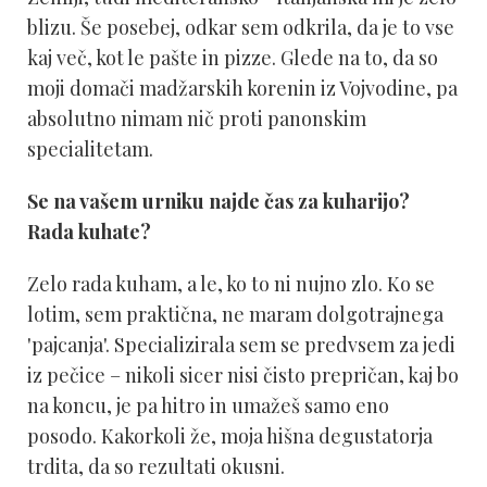
blizu. Še posebej, odkar sem odkrila, da je to vse
kaj več, kot le pašte in pizze. Glede na to, da so
moji domači madžarskih korenin iz Vojvodine, pa
absolutno nimam nič proti panonskim
specialitetam.
Se na vašem urniku najde čas za kuharijo?
Rada kuhate?
Zelo rada kuham, a le, ko to ni nujno zlo. Ko se
lotim, sem praktična, ne maram dolgotrajnega
'pajcanja'. Specializirala sem se predvsem za jedi
iz pečice – nikoli sicer nisi čisto prepričan, kaj bo
na koncu, je pa hitro in umažeš samo eno
posodo. Kakorkoli že, moja hišna degustatorja
trdita, da so rezultati okusni.