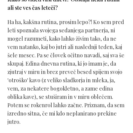
ali ste ves čas leteči?
Ha ha, kakšna rutina, prosim lepo?! Ko sem pred
leti spoznala svojega sedanjega partnerja, ni
mogel razumeti, kako lahko živim tako, da ne
vem natanko, kaj bo jutri ali naslednji teden, kaj
šele mesec. Pa se človek očitno navadi, saj sva še
skupaj. Edina dnevna rutina, ki jo imam je, da
zjutraj v miru in brez preveč besed spijem svojo
'otroško' kavo (z veliko sladkorja in mleka, ja,
vem, za nekatere bogokletno, a zame edina
oblika kave), se stuširam in v miru oblečem.
Potem se rokenrol lahko začne. Priznam, da sem
izredno sitna, če mi kdo neplanirano prekine
jutro.