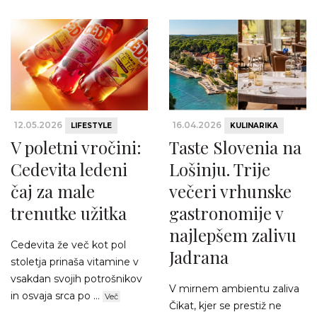
12.05.2026
16.04.2026
LIFESTYLE
KULINARIKA
V poletni vročini:
Taste Slovenia na
Cedevita ledeni
Lošinju. Trije
čaj za male
večeri vrhunske
trenutke užitka
gastronomije v
najlepšem zalivu
Cedevita že več kot pol
Jadrana
stoletja prinaša vitamine v
vsakdan svojih potrošnikov
V mirnem ambientu zaliva
in osvaja srca po ...
Več
Čikat, kjer se prestiž ne