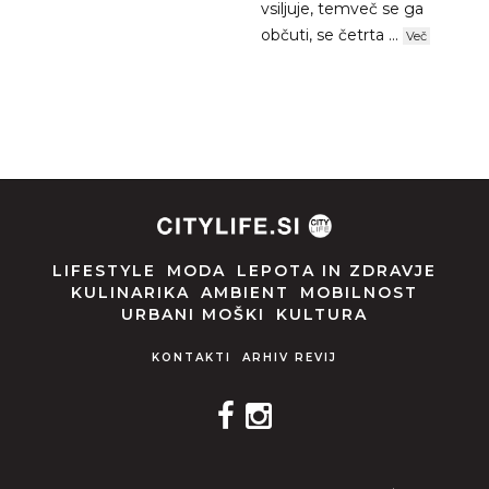
vsiljuje, temveč se ga
občuti, se četrta ...
Več
LIFESTYLE
MODA
LEPOTA IN ZDRAVJE
KULINARIKA
AMBIENT
MOBILNOST
URBANI MOŠKI
KULTURA
KONTAKTI
ARHIV REVIJ