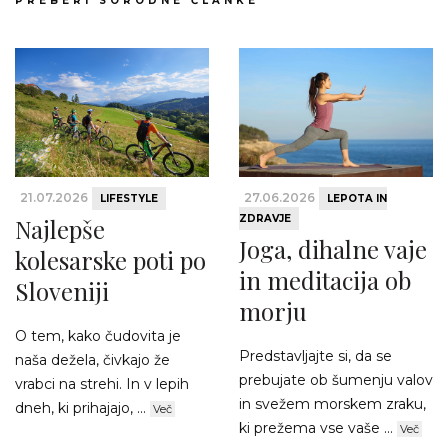
PREBERI SORODNE ČLANKE
21.07.2026
27.06.2026
LIFESTYLE
LEPOTA IN
ZDRAVJE
Najlepše
Joga, dihalne vaje
kolesarske poti po
in meditacija ob
Sloveniji
morju
O tem, kako čudovita je
Predstavljajte si, da se
naša dežela, čivkajo že
prebujate ob šumenju valov
vrabci na strehi. In v lepih
in svežem morskem zraku,
dneh, ki prihajajo, ...
Več
ki prežema vse vaše ...
Več