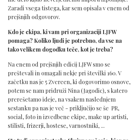
Zaradi vsega tistega, kar sem opisala v enem od
prejšnjih odgovorov.
Kdo je ekipa, ki vam pri organizaciji LJFW
pomaga? Koliko ljudi je potrebno, da vse na
tako velikem dogodku teče, kot je treba?
Na enem od prejšnjih edicij LJFW smo se
preštevali in omagali nekje pri številki 160. V
začetku nas je 5 Zvereen, ki dogovorimo osnove,
potem se nam pridruži Nina (Jagodic), s katero
prerešetamo ideje, na vsakem naslednjem
sestanku pa nas je več - priključijo se še PR,
social, foto in izvedbene ekipe, make up artisti,
stilisti, frizerji, hostese, varnostniki, ...