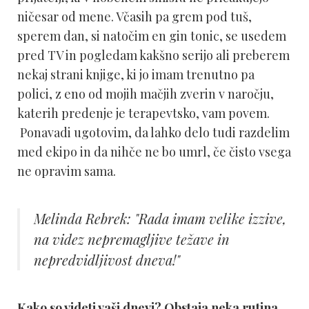
ničesar od mene. Včasih pa grem pod tuš,
sperem dan, si natočim en gin tonic, se usedem
pred TV in pogledam kakšno serijo ali preberem
nekaj strani knjige, ki jo imam trenutno pa
polici, z eno od mojih mačjih zverin v naročju,
katerih predenje je terapevtsko, vam povem.
Ponavadi ugotovim, da lahko delo tudi razdelim
med ekipo in da nihče ne bo umrl, če čisto vsega
ne opravim sama.
Melinda Rebrek: "Rada imam velike izzive,
na videz nepremagljive težave in
nepredvidljivost dneva!"
Kako so videti vaši dnevi? Obstaja neka rutina