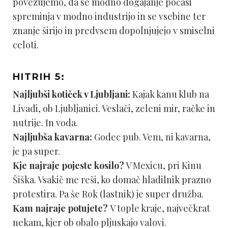
povezujemo, da se modno dogajanje počasi
spreminja v modno industrijo in se vsebine ter
znanje širijo in predvsem dopolnjujejo v smiselni
celoti.
HITRIH 5:
Najljubši kotiček v Ljubljani:
Kajak kanu klub na
Livadi, ob Ljubljanici. Veslači, zeleni mir, račke in
nutrije. In voda.
Najljubša kavarna:
Godec pub. Vem, ni kavarna,
je pa super.
Kje najraje pojeste kosilo?
V Mexicu, pri Kinu
Šiška. Vsakič me reši, ko domač hladilnik prazno
protestira. Pa še Rok (lastnik) je super družba.
Kam najraje potujete?
V tople kraje, največkrat
nekam, kjer ob obalo pljuskajo valovi.