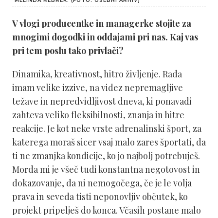
MELINDA REBREK. (FOTO: OSEBNI ARHIV)
V vlogi producentke in managerke stojite za
mnogimi dogodki in oddajami pri nas. Kaj vas
pri tem poslu tako privlači?
Dinamika, kreativnost, hitro življenje. Rada
imam velike izzive, na videz nepremagljive
težave in nepredvidljivost dneva, ki ponavadi
zahteva veliko fleksibilnosti, znanja in hitre
reakcije. Je kot neke vrste adrenalinski šport, za
katerega moraš sicer vsaj malo zares športati, da
ti ne zmanjka kondicije, ko jo najbolj potrebuješ.
Morda mi je všeč tudi konstantna negotovost in
dokazovanje, da ni nemogočega, če je le volja
prava in seveda tisti neponovljiv občutek, ko
projekt pripelješ do konca. Včasih postane malo