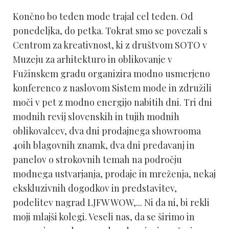
Končno bo teden mode trajal cel teden. Od
ponedeljka, do petka. Tokrat smo se povezali s
Centrom za kreativnost, ki z društvom SOTO v
Muzeju za arhitekturo in oblikovanje v
Fužinskem gradu organizira modno usmerjeno
konferenco z naslovom Sistem mode in združili
moči v pet z modno energijo nabitih dni. Tri dni
modnih revij slovenskih in tujih modnih
oblikovalcev, dva dni prodajnega showrooma
40ih blagovnih znamk, dva dni predavanj in
panelov o strokovnih temah na področju
modnega ustvarjanja, prodaje in mreženja, nekaj
ekskluzivnih dogodkov in predstavitev,
podelitev nagrad LJFW WOW,... Ni da ni, bi rekli
moji mlajši kolegi. Veseli nas, da se širimo in