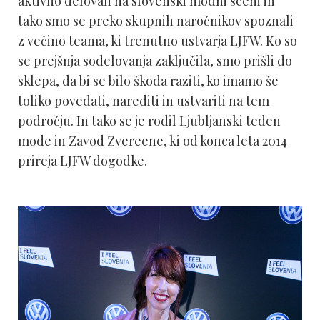
aktivno delovali na slovenski modni sceni in
tako smo se preko skupnih naročnikov spoznali
z večino teama, ki trenutno ustvarja LJFW. Ko so
se prejšnja sodelovanja zaključila, smo prišli do
sklepa, da bi se bilo škoda raziti, ko imamo še
toliko povedati, narediti in ustvariti na tem
področju. In tako se je rodil Ljubljanski teden
mode in Zavod Zvereene, ki od konca leta 2014
prireja LJFW dogodke.