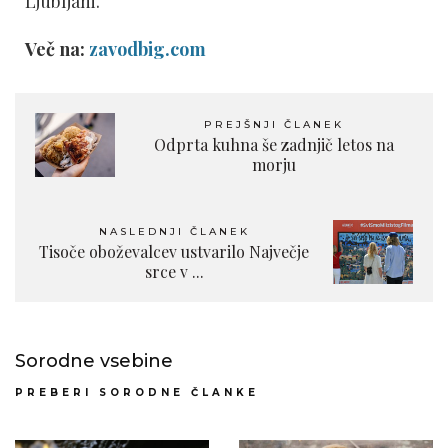
Ljubljani.
Več na:
zavodbig.com
PREJŠNJI ČLANEK
Odprta kuhna še zadnjič letos na
morju
NASLEDNJI ČLANEK
Tisoče oboževalcev ustvarilo Največje
srce v ...
Sorodne vsebine
PREBERI SORODNE ČLANKE