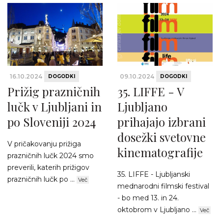
16.10.2024
09.10.2024
DOGODKI
DOGODKI
Prižig prazničnih
35. LIFFE - V
lučk v Ljubljani in
Ljubljano
po Sloveniji 2024
prihajajo izbrani
dosežki svetovne
V pričakovanju prižiga
kinematografije
prazničnih lučk 2024 smo
preverili, katerih prižigov
35. LIFFE - Ljubljanski
prazničnih lučk po ...
Več
mednarodni filmski festival
- bo med 13. in 24.
oktobrom v Ljubljano ...
Več