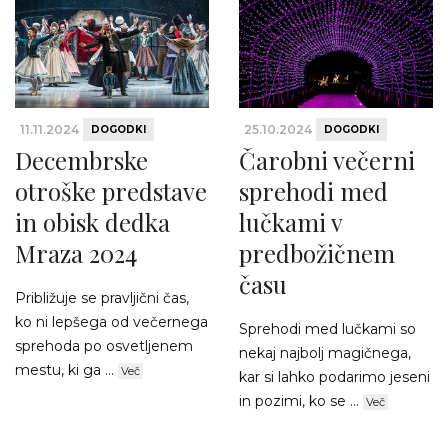
11.11.2024
25.10.2024
DOGODKI
DOGODKI
Decembrske
Čarobni večerni
otroške predstave
sprehodi med
in obisk dedka
lučkami v
Mraza 2024
predbožičnem
času
Približuje se pravljični čas,
ko ni lepšega od večernega
Sprehodi med lučkami so
sprehoda po osvetljenem
nekaj najbolj magičnega,
mestu, ki ga ...
Več
kar si lahko podarimo jeseni
in pozimi, ko se ...
Več