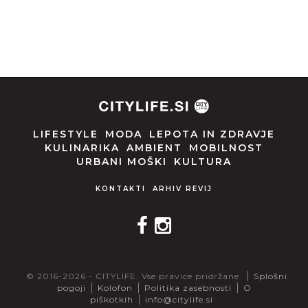
LIFESTYLE
MODA
LEPOTA IN ZDRAVJE
KULINARIKA
AMBIENT
MOBILNOST
URBANI MOŠKI
KULTURA
KONTAKTI
ARHIV REVIJ
© 2016-2026 - CITYLIFE. Vse pravice pridržane.
Splošni
pogoji
Kolofon
Politika zasebnosti
O
piškotkih
info@citylife.si