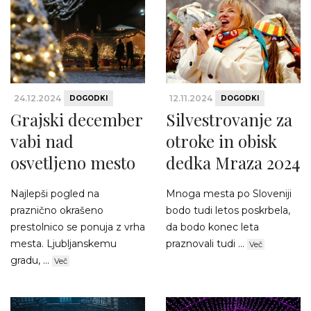
24.12.2024
12.11.2024
DOGODKI
DOGODKI
Grajski december
Silvestrovanje za
vabi nad
otroke in obisk
osvetljeno mesto
dedka Mraza 2024
Najlepši pogled na
Mnoga mesta po Sloveniji
praznično okrašeno
bodo tudi letos poskrbela,
prestolnico se ponuja z vrha
da bodo konec leta
mesta. Ljubljanskemu
praznovali tudi ...
Več
gradu, ...
Več