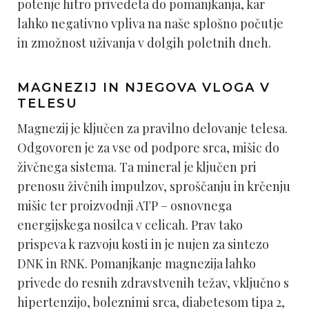
potenje hitro privedeta do pomanjkanja, kar
lahko negativno vpliva na naše splošno počutje
in zmožnost uživanja v dolgih poletnih dneh.
MAGNEZIJ IN NJEGOVA VLOGA V
TELESU
Magnezij je ključen za pravilno delovanje telesa.
Odgovoren je za vse od podpore srca, mišic do
živčnega sistema. Ta mineral je ključen pri
prenosu živčnih impulzov, sproščanju in krčenju
mišic ter proizvodnji ATP – osnovnega
energijskega nosilca v celicah. Prav tako
prispeva k razvoju kosti in je nujen za sintezo
DNK in RNK. Pomanjkanje magnezija lahko
privede do resnih zdravstvenih težav, vključno s
hipertenzijo, boleznimi srca, diabetesom tipa 2,