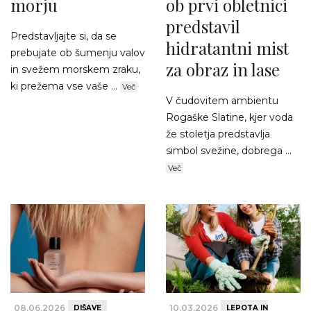
morju
ob prvi obletnici
predstavil
Predstavljajte si, da se
hidratantni mist
prebujate ob šumenju valov
za obraz in lase
in svežem morskem zraku,
ki prežema vse vaše ...
Več
V čudovitem ambientu
Rogaške Slatine, kjer voda
že stoletja predstavlja
simbol svežine, dobrega ...
Več
08.06.2026
10.03.2026
DIŠAVE
LEPOTA IN