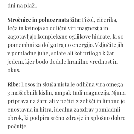
dni na plaži.
Stročnice in polnozrnata žita:
Fižol, čičerika,
leča in kvinoja so odlični viri magnezija in
zagotavljajo kompleksne ogljikove hidrate, ki so
pomembni za dolgotrajno energijo. Vključite jih
v pomladne juhe, solate ali kot prilogo k žar
jedem, kjer bodo dodale hranilno vrednost in
okus.
Ribe:
Losos in skuša nista le odlična vira omega-
3 maščobnih kislin, ampak tudi magnezija. Njuna
priprava na žaru ali v pečici z zelišči in limono je
enostavna in hitra, idealna za zdrav pomladnii
obrok, ki podpira srčno zdravje in splošno dobro
počutje.