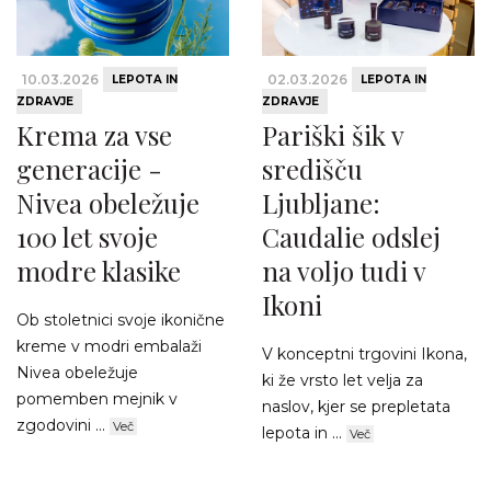
10.03.2026
02.03.2026
LEPOTA IN
LEPOTA IN
ZDRAVJE
ZDRAVJE
Krema za vse
Pariški šik v
generacije -
središču
Nivea obeležuje
Ljubljane:
100 let svoje
Caudalie odslej
modre klasike
na voljo tudi v
Ikoni
Ob stoletnici svoje ikonične
kreme v modri embalaži
V konceptni trgovini Ikona,
Nivea obeležuje
ki že vrsto let velja za
pomemben mejnik v
naslov, kjer se prepletata
zgodovini ...
Več
lepota in ...
Več