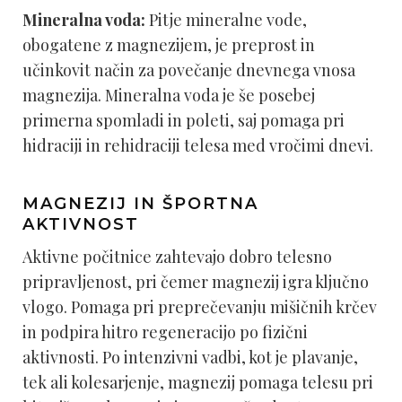
Mineralna voda:
Pitje mineralne vode,
obogatene z magnezijem, je preprost in
učinkovit način za povečanje dnevnega vnosa
magnezija. Mineralna voda je še posebej
primerna spomladi in poleti, saj pomaga pri
hidraciji in rehidraciji telesa med vročimi dnevi.
MAGNEZIJ IN ŠPORTNA
AKTIVNOST
Aktivne počitnice zahtevajo dobro telesno
pripravljenost, pri čemer magnezij igra ključno
vlogo. Pomaga pri preprečevanju mišičnih krčev
in podpira hitro regeneracijo po fizični
aktivnosti. Po intenzivni vadbi, kot je plavanje,
tek ali kolesarjenje, magnezij pomaga telesu pri