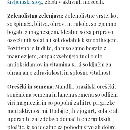
življenjski slog
, zlasti v aktivnih mesecih.
Zelenolistna zelenjava:
Zelenolistne vrste, kot
so špinača, blitva, ohrovt in rukola, so izjemno
bogate z magnezijem. Idealne so za pripravo
osvežilnih solat ali kot dodatek k smoothiejem.
Pozitivno je tudi to, da niso samo bogate z
magnezijem, ampak vsebujejo tudi obilo
antioksidantov in vitamina K, ki so ključni za
ohranjanje zdravja kosti in splošno vitalnost.
Oreščki in semena:
Mandlji, brazilski oreščki,
sončnična semena in lanena semena so odlični
viri magnezija in so popolni za hitre prigrizke
med aktivnostmi. Dodajte jih v jogurt, solate ali
uporabite za izdelavo domačih energetskih
ploščic, ki so idealne za pohodništvo ali dolge