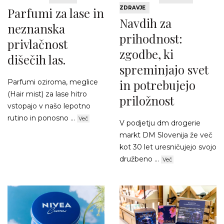
ZDRAVJE
Parfumi za lase in
Navdih za
neznanska
prihodnost:
privlačnost
zgodbe, ki
dišečih las.
spreminjajo svet
in potrebujejo
Parfumi oziroma, meglice
(Hair mist) za lase hitro
priložnost
vstopajo v našo lepotno
rutino in ponosno ...
Več
V podjetju dm drogerie
markt DM Slovenija že več
kot 30 let uresničujejo svojo
družbeno ...
Več