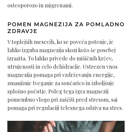
osteoporozo in migrenami.
POMEN MAGNEZIJA ZA POMLADNO
ZDRAVJE
V toplejših mesecih, ko se poveča potenje, je
lahko izguba magnezija skozi kožo še posebej
izrazita. To lahko privede do mišičnih krčev,
utrujenosti in celo dehidracije. Ustrezen vnos
magnezija pomaga pri vzdrževanju energije,
zmanjšuje tveganje za sončarico in izboljšuje
splošno počutje. Poleg tega igra magnezij
pomembno vlogo pri zaščiti pred stresom, saj
pomaga pri regulaciji telesnega odziva na stres.