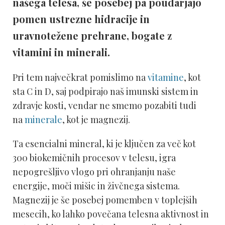
našega telesa, še posebej pa poudarjajo
pomen ustrezne hidracije in
uravnotežene prehrane, bogate z
vitamini in minerali.
Pri tem največkrat pomislimo na
vitamine
, kot
sta C in D, saj podpirajo naš imunski sistem in
zdravje kosti, vendar ne smemo pozabiti tudi
na
minerale
, kot je magnezij.
Ta esencialni mineral, ki je ključen za več kot
300 biokemičnih procesov v telesu, igra
nepogrešljivo vlogo pri ohranjanju naše
energije, moči mišic in živčnega sistema.
Magnezij je še posebej pomemben v toplejših
mesecih, ko lahko povečana telesna aktivnost in