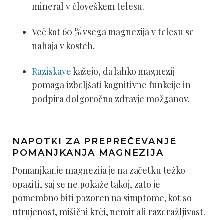
mineral v človeškem telesu.
Več kot 60 % vsega magnezija v telesu se
nahaja v kosteh.
Raziskave
kažejo, da lahko magnezij
pomaga izboljšati kognitivne funkcije in
podpira dolgoročno zdravje možganov.
NAPOTKI ZA PREPREČEVANJE
POMANJKANJA MAGNEZIJA
Pomanjkanje magnezija je na začetku težko
opaziti, saj se ne pokaže takoj, zato je
pomembno biti pozoren na simptome, kot so
utrujenost, mišični krči, nemir ali razdražljivost.