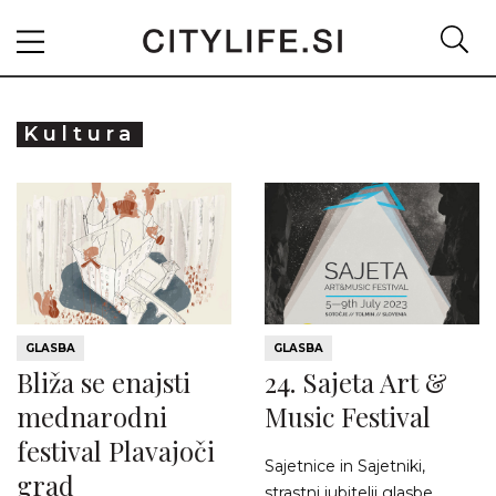
Kultura
GLASBA
GLASBA
Bliža se enajsti
24. Sajeta Art &
mednarodni
Music Festival
festival Plavajoči
Sajetnice in Sajetniki,
grad
strastni jubitelji glasbe,