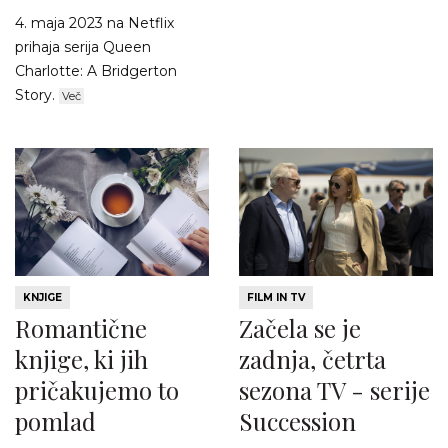
4. maja 2023 na Netflix
prihaja serija Queen
Charlotte: A Bridgerton
Story.
Več
KNJIGE
FILM IN TV
Romantične
Začela se je
knjige, ki jih
zadnja, četrta
pričakujemo to
sezona TV - serije
pomlad
Succession