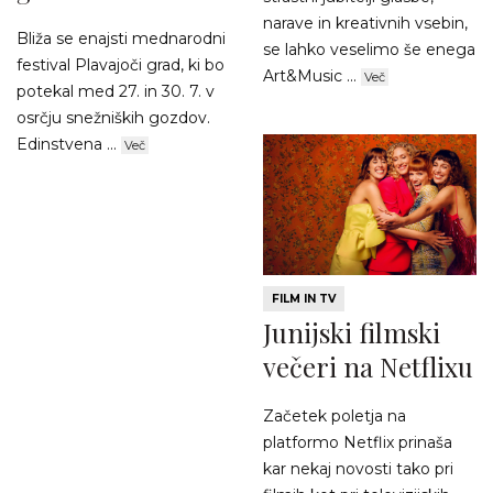
narave in kreativnih vsebin,
Bliža se enajsti mednarodni
se lahko veselimo še enega
festival Plavajoči grad, ki bo
Art&Music ...
Več
potekal med 27. in 30. 7. v
osrčju snežniških gozdov.
Edinstvena ...
Več
FILM IN TV
Junijski filmski
večeri na Netflixu
Začetek poletja na
platformo Netflix prinaša
kar nekaj novosti tako pri