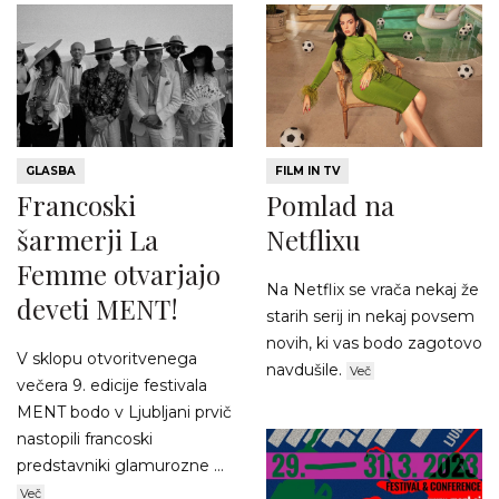
GLASBA
FILM IN TV
Francoski
Pomlad na
šarmerji La
Netflixu
Femme otvarjajo
Na Netflix se vrača nekaj že
deveti MENT!
starih serij in nekaj povsem
novih, ki vas bodo zagotovo
V sklopu otvoritvenega
navdušile.
Več
večera 9. edicije festivala
MENT bodo v Ljubljani prvič
nastopili francoski
predstavniki glamurozne ...
Več