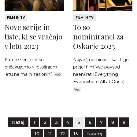
FILM IN TV
FILM IN TV
Nove serije in
To so
tiste, ki se vračajo
nominiranci za
v letu 2023
Oskarje 2023
Katere serije lahko
Največ nominacij, kar 11, je
pričakujemo v letošnjem
prejel film Vse povsod
letu na malih zaslonih?
naenkrat (Everything
Več
Everywhere All at Once).
Več
Nazaj
1
2
3
4
5
6
7
8
9
10
11
12
13
Naprej