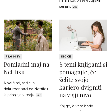
filmih kot pri televizijskih
serijah.
Več
FILM IN TV
KNJIGE
Pomladni maj na
S temi knjigami si
Netflixu
pomagajte, če
želite svojo
Novi filmi, serije in
kariero dvigniti
dokumentarci na Netflixu,
na višji nivo
ki prihajajo v maju.
Več
Knjige, ki vam bodo