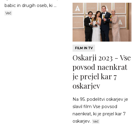
babic in drugih oseb, ki ...
Več
FILM IN TV
Oskarji 2023 - Vse
povsod naenkrat
je prejel kar 7
oskarjev
Na 95. podelitvi oskarjev je
slavil film Vse povsod
naenkrat, ki je prejel kar 7
oskarjev.
Več