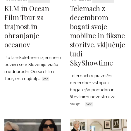
KLM in Ocean
Telemach z
Film Tour za
decembrom
trajnost in
bogati svoje
ohranjanje
mobilne in fiksne
oceanov
storitve, vključuje
tudi
Po lanskoletnem izjemnem
SkyShowtime
odzivu se v Slovenijo vrača
mednarodni Ocean Film
Telemach v praznični
Tour, ena najbolj ...
Več
december vstopa z
bogatejšo ponudbo in
številnimi novostmi za
svoje ...
Več