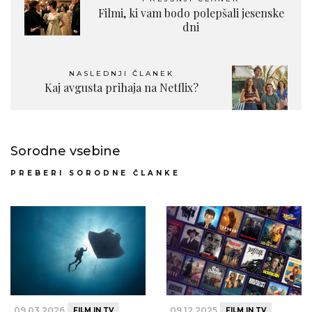
Filmi, ki vam bodo polepšali jesenske
dni
NASLEDNJI ČLANEK
Kaj avgusta prihaja na Netflix?
Sorodne vsebine
PREBERI SORODNE ČLANKE
09.03.2026
09.12.2025
FILM IN TV
FILM IN TV