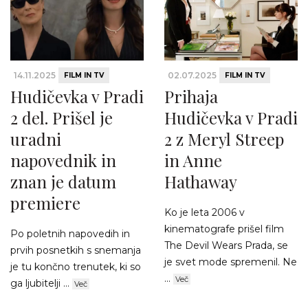
14.11.2025
02.07.2025
FILM IN TV
FILM IN TV
Hudičevka v Pradi
Prihaja
2 del. Prišel je
Hudičevka v Pradi
uradni
2 z Meryl Streep
napovednik in
in Anne
znan je datum
Hathaway
premiere
Ko je leta 2006 v
kinematografe prišel film
Po poletnih napovedih in
The Devil Wears Prada, se
prvih posnetkih s snemanja
je svet mode spremenil. Ne
je tu končno trenutek, ki so
...
Več
ga ljubitelji ...
Več