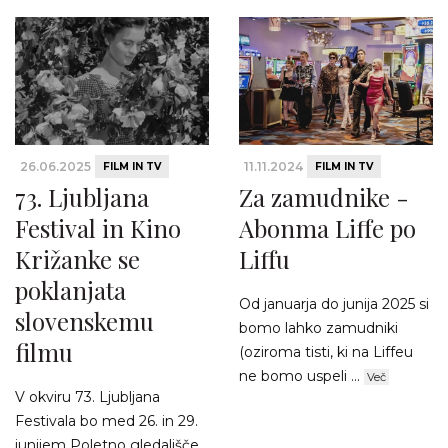
26.06.2025
11.11.2024
FILM IN TV
FILM IN TV
73. Ljubljana
Za zamudnike -
Festival in Kino
Abonma Liffe po
Križanke se
Liffu
poklanjata
Od januarja do junija 2025 si
slovenskemu
bomo lahko zamudniki
filmu
(oziroma tisti, ki na Liffeu
ne bomo uspeli ...
Več
V okviru 73. Ljubljana
Festivala bo med 26. in 29.
junijem Poletno gledališče