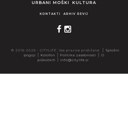
URBANI MOŠKI
KULTURA
KONTAKTI
ARHIV REVIJ
© 2016-2026 - CITYLIFE. Vse pravice pridržane.
Splošni
pogoji
Kolofon
Politika zasebnosti
O
piškotkih
info@citylife.si