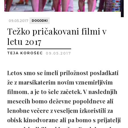
09.05.2017
DOGODKI
Težko pričakovani filmi v
letu 2017
TEJA KOROŠEC
09.05.2017
Letos smo se imeli priložnost posladkati
že z marsikaterim novim vznemirljivim
filmom, a je to šele začetek. V naslednjih
mesecih bomo deževne popoldneve ali
lenobne večere z veseljem izkoristili za
obisk kinodvorane ali pa bomo s prijatelji