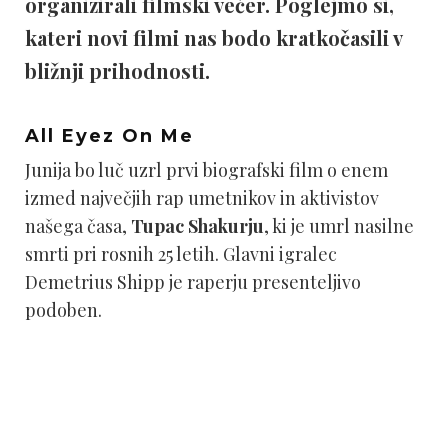
organizirali filmski večer. Poglejmo si,
kateri novi filmi nas bodo kratkočasili v
bližnji prihodnosti.
All Eyez On Me
Junija bo luč uzrl prvi biografski film o enem
izmed največjih rap umetnikov in aktivistov
našega časa,
Tupac Shakurju
, ki je umrl nasilne
smrti pri rosnih 25 letih. Glavni igralec
Demetrius Shipp je raperju presenteljivo
podoben.