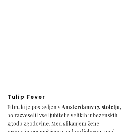
Tulip Fever
Film, ki je postavljen v
Amsterdam
v 17. stoletju
,
bo razveselil vse ljubitelje velikih jubezenskih
zgodb zgodovine. Med slikanjem žene
premožnega meščana vznikne ljubezen med