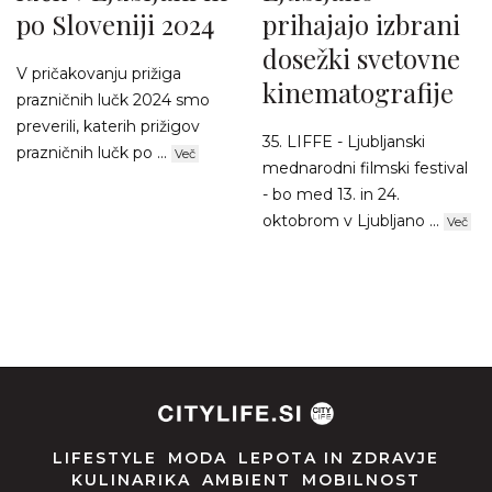
po Sloveniji 2024
prihajajo izbrani
dosežki svetovne
V pričakovanju prižiga
kinematografije
prazničnih lučk 2024 smo
preverili, katerih prižigov
35. LIFFE - Ljubljanski
prazničnih lučk po ...
Več
mednarodni filmski festival
- bo med 13. in 24.
oktobrom v Ljubljano ...
Več
LIFESTYLE
MODA
LEPOTA IN ZDRAVJE
KULINARIKA
AMBIENT
MOBILNOST