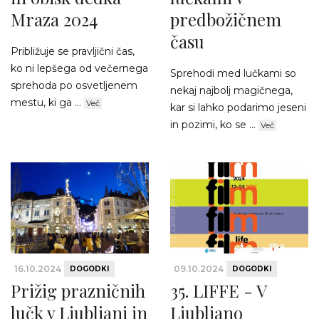
Mraza 2024
predbožičnem
času
Približuje se pravljični čas,
ko ni lepšega od večernega
Sprehodi med lučkami so
sprehoda po osvetljenem
nekaj najbolj magičnega,
mestu, ki ga ...
Več
kar si lahko podarimo jeseni
in pozimi, ko se ...
Več
16.10.2024
09.10.2024
DOGODKI
DOGODKI
Prižig prazničnih
35. LIFFE - V
lučk v Ljubljani in
Ljubljano