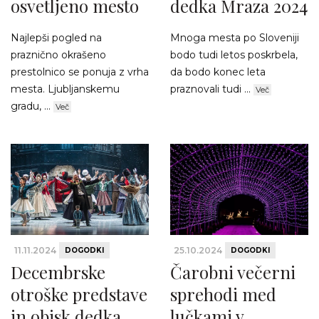
osvetljeno mesto
dedka Mraza 2024
Najlepši pogled na
Mnoga mesta po Sloveniji
praznično okrašeno
bodo tudi letos poskrbela,
prestolnico se ponuja z vrha
da bodo konec leta
mesta. Ljubljanskemu
praznovali tudi ...
Več
gradu, ...
Več
11.11.2024
25.10.2024
DOGODKI
DOGODKI
Decembrske
Čarobni večerni
otroške predstave
sprehodi med
in obisk dedka
lučkami v