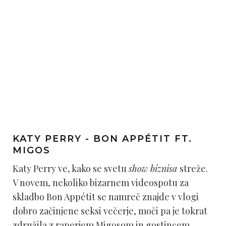
KATY PERRY - BON APPÉTIT FT.
MIGOS
Katy Perry ve, kako se svetu
show biznisa
streže.
V novem, nekoliko bizarnem videospotu za
skladbo Bon Appétit se namreč znajde v vlogi
dobro začinjene seksi večerje, moči pa je tokrat
združila z raperjem Migosom in gostincem