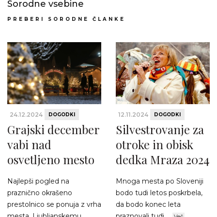
Sorodne vsebine
PREBERI SORODNE ČLANKE
24.12.2024
12.11.2024
DOGODKI
DOGODKI
Grajski december
Silvestrovanje za
vabi nad
otroke in obisk
osvetljeno mesto
dedka Mraza 2024
Najlepši pogled na
Mnoga mesta po Sloveniji
praznično okrašeno
bodo tudi letos poskrbela,
prestolnico se ponuja z vrha
da bodo konec leta
mesta. Ljubljanskemu
praznovali tudi ...
Več