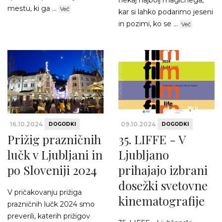
nekaj najbolj magičnega,
mestu, ki ga ...
Več
kar si lahko podarimo jeseni
in pozimi, ko se ...
Več
16.10.2024
09.10.2024
DOGODKI
DOGODKI
Prižig prazničnih
35. LIFFE - V
lučk v Ljubljani in
Ljubljano
po Sloveniji 2024
prihajajo izbrani
dosežki svetovne
V pričakovanju prižiga
kinematografije
prazničnih lučk 2024 smo
preverili, katerih prižigov