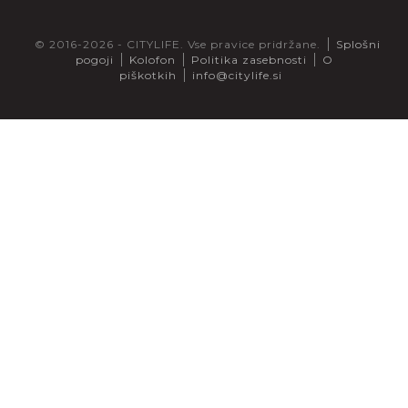
© 2016-2026 - CITYLIFE. Vse pravice pridržane.
Splošni
pogoji
Kolofon
Politika zasebnosti
O
piškotkih
info@citylife.si