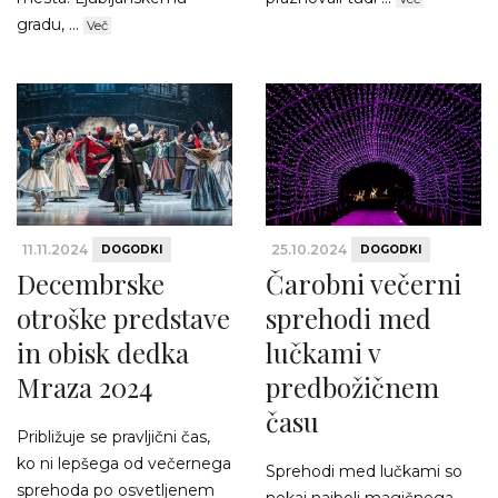
gradu, ...
Več
11.11.2024
25.10.2024
DOGODKI
DOGODKI
Decembrske
Čarobni večerni
otroške predstave
sprehodi med
in obisk dedka
lučkami v
Mraza 2024
predbožičnem
času
Približuje se pravljični čas,
ko ni lepšega od večernega
Sprehodi med lučkami so
sprehoda po osvetljenem