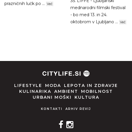
35. LIFFE - Ljubljanski
prazničnih lučk po ...
Več
mednarodni filmski festival
- bo med 13. in 24.
oktobrom v Ljubljano ...
Več
LIFESTYLE
MODA
LEPOTA IN ZDRAVJE
KULINARIKA
AMBIENT
MOBILNOST
URBANI MOŠKI
KULTURA
KONTAKTI
ARHIV REVIJ