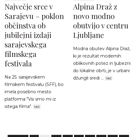
Največje srce v
Alpina Draž z
Sarajevu – poklon
novo modno
občinstva ob
obutvijo v centru
jubilejni izdaji
Ljubljane
sarajevskega
Modna obutev Alpina Draž,
filmskega
ki je rezultat modernih
festivala
oblikovnih potez in ljubezni
do lokalne obrti, je v urbani
Na 25. sarajevskem
džungli sredi ...
Več
filmskem festivalu (SFF), bo
imela posebno mesto
platforma "Vsi smo mi iz
istega filma".
Več