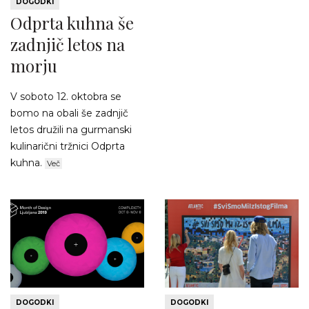
DOGODKI
Odprta kuhna še
zadnjič letos na
morju
V soboto 12. oktobra se
bomo na obali še zadnjič
letos družili na gurmanski
kulinarični tržnici Odprta
kuhna.
Več
DOGODKI
DOGODKI