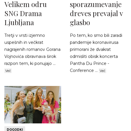
Velikem odru
sporazumevanje
SNG Drama
dreves prevajal v
Ljubljana
glasbo
Tretji v vrsti izjemno
Po tem, ko smo bili zaradi
uspešnih in večkrat
pandemije koronavirusa
nagrajenih romanov Gorana
primorani že dvakrat
Vojnovića obravnava širok
odmisliti obisk koncerta
razpon tem, ki ponujajo ...
Pantha Du Prince -
Conference ...
Več
Več
DOGODKI