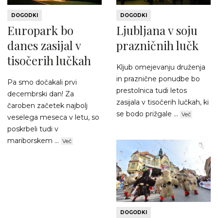
DOGODKI
DOGODKI
Europark bo
Ljubljana v soju
danes zasijal v
prazničnih lučk
tisočerih lučkah
Kljub omejevanju druženja
in praznične ponudbe bo
Pa smo dočakali prvi
prestolnica tudi letos
decembrski dan! Za
zasijala v tisočerih lučkah, ki
čaroben začetek najbolj
se bodo prižgale ...
Več
veselega meseca v letu, so
poskrbeli tudi v
mariborskem ...
Več
DOGODKI