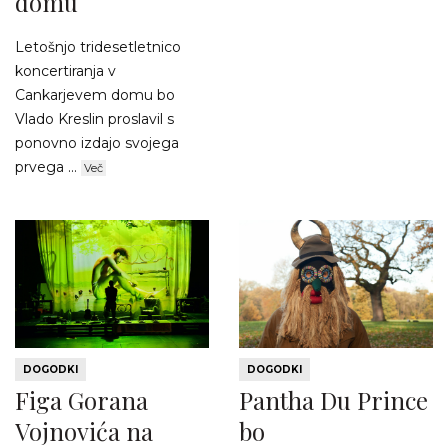
domu
Letošnjo tridesetletnico
koncertiranja v
Cankarjevem domu bo
Vlado Kreslin proslavil s
ponovno izdajo svojega
prvega ...
Več
DOGODKI
DOGODKI
Figa Gorana
Pantha Du Prince
Vojnovića na
bo