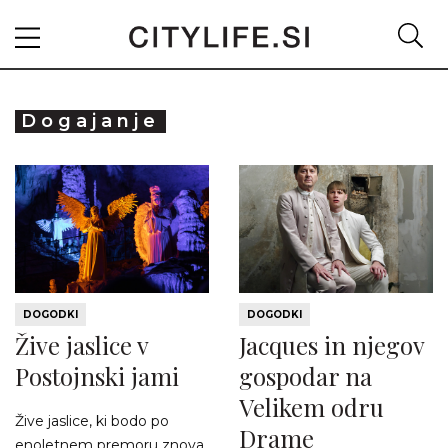
Dogajanje
DOGODKI
DOGODKI
Žive jaslice v
Jacques in njegov
Postojnski jami
gospodar na
Velikem odru
Žive jaslice, ki bodo po
Drame
enoletnem premoru znova